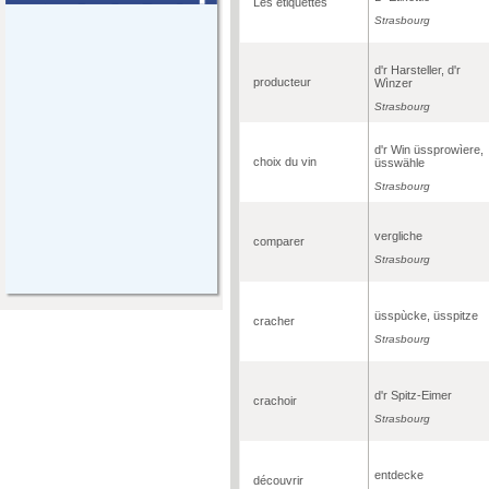
Les étiquettes
Strasbourg
d'r Harsteller, d'r
producteur
Wìnzer
Strasbourg
d'r Win üssprowìere,
choix du vin
üsswähle
Strasbourg
vergliche
comparer
Strasbourg
üsspùcke, üsspitze
cracher
Strasbourg
d'r Spitz-Eimer
crachoir
Strasbourg
entdecke
découvrir