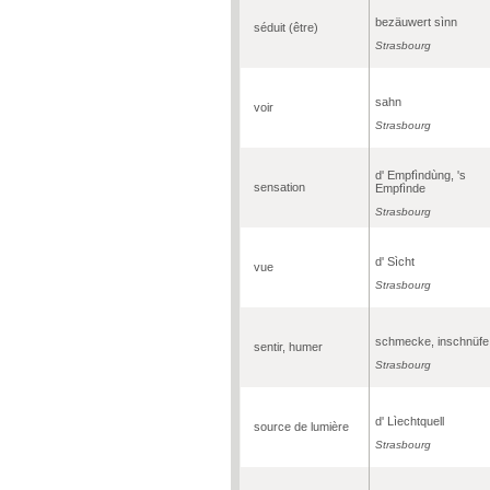
bezäuwert sìnn
séduit (être)
Strasbourg
sahn
voir
Strasbourg
d' Empfìndùng, 's
sensation
Empfìnde
Strasbourg
d' Sìcht
vue
Strasbourg
schmecke, inschnüfe
sentir, humer
Strasbourg
d' Lìechtquell
source de lumière
Strasbourg