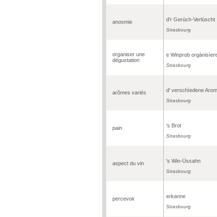
d'r Gerùch-Verlùscht
anosmie
Strasbourg
organiser une
e Winprob orgànisìer
dégustation
Strasbourg
d' verschìedene Aro
arômes variés
Strasbourg
's Brot
pain
Strasbourg
's Win-Üssahn
aspect du vin
Strasbourg
erkanne
percevoir
Strasbourg