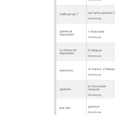
wer het'ne gemàcht ?
vinifié par qui ?
Strasbourg
gobelet de
's Rutscherle
dégustation
Strasbourg
La séance de
D' Winprob
dégustation
Strasbourg
d'r Ìndrùck, d' Meinù
impression
Strasbourg
d'r Gschmàck-
agueusie
Verlùscht
Strasbourg
genìesse
jouir (de)
Strasbourg