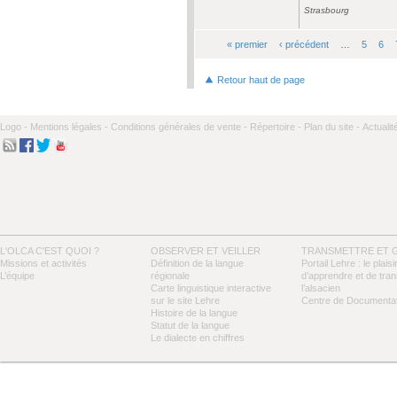
Strasbourg
« premier
‹ précédent
…
5
6
Pages
Retour haut de page
Logo -
Mentions légales -
Conditions générales de vente -
Répertoire -
Plan du site -
Actualit
L'OLCA C'EST QUOI ?
OBSERVER ET VEILLER
TRANSMETTRE ET 
Missions et activités
Définition de la langue
Portail Lehre : le plaisi
L’équipe
régionale
d’apprendre et de tra
Carte linguistique interactive
l’alsacien
sur le site Lehre
Centre de Documentat
Histoire de la langue
Statut de la langue
Le dialecte en chiffres