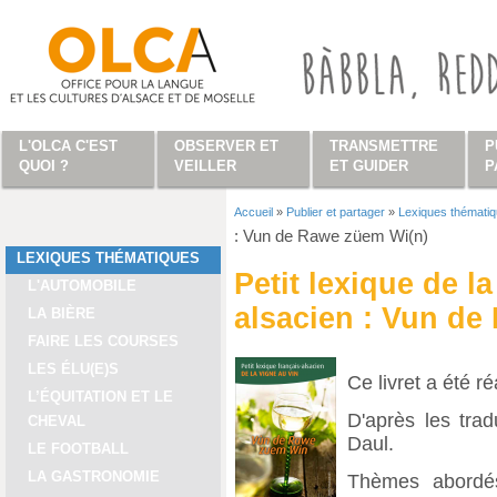
Aller au contenu principal
L'OLCA C'EST
OBSERVER ET
TRANSMETTRE
P
QUOI ?
VEILLER
ET GUIDER
P
Accueil
»
Publier et partager
»
Lexiques thémati
Vous êtes ici
: Vun de Rawe züem Wi(n)
LEXIQUES THÉMATIQUES
Petit lexique de l
L'AUTOMOBILE
alsacien : Vun de
LA BIÈRE
FAIRE LES COURSES
LES ÉLU(E)S
Ce livret a été r
L’ÉQUITATION ET LE
D'après les tra
CHEVAL
Daul.
LE FOOTBALL
LA GASTRONOMIE
Thèmes abordés