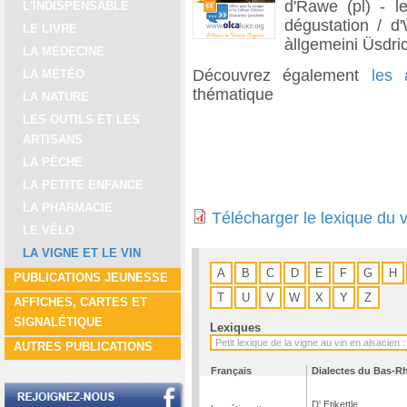
d'Rawe (pl) - le
L'INDISPENSABLE
dégustation / d'
LE LIVRE
àllgemeini Üsdric
LA MÉDECINE
Découvrez également
les 
LA MÉTÉO
thématique
LA NATURE
LES OUTILS ET LES
ARTISANS
LA PÊCHE
LA PETITE ENFANCE
LA PHARMACIE
Télécharger le lexique du 
LE VÉLO
LA VIGNE ET LE VIN
A
B
C
D
E
F
G
H
PUBLICATIONS JEUNESSE
T
U
V
W
X
Y
Z
AFFICHES, CARTES ET
SIGNALÉTIQUE
Lexiques
AUTRES PUBLICATIONS
Français
Dialectes du Bas-R
D' Etikettle