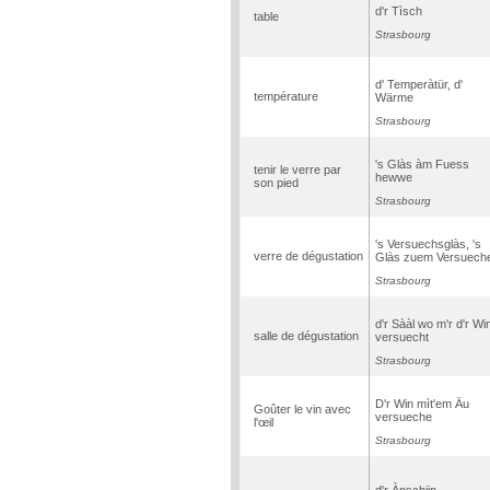
d'r Tìsch
table
Strasbourg
d' Temperàtür, d'
température
Wärme
Strasbourg
's Glàs àm Fuess
tenir le verre par
hewwe
son pied
Strasbourg
's Versuechsglàs, 's
verre de dégustation
Glàs zuem Versuech
Strasbourg
d'r Sààl wo m'r d'r Wi
salle de dégustation
versuecht
Strasbourg
D'r Win mìt'em Äu
Goûter le vin avec
versueche
l'œil
Strasbourg
d'r Ànschiin