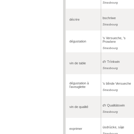
Strasbourg
bschriwe
décrire
Strasbourg
's Versueche, 's
dégustation
Prowìere
Strasbourg
d'r Trìnkwin
vin de table
Strasbourg
dégustation à
's blìnde Versueche
l’aveuglette
Strasbourg
d'r Qualitätswin
vin de qualité
Strasbourg
üsdrùcke, sàje
exprimer
Strasbourg