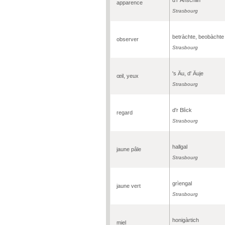
apparence
Strasbourg
betràchte, beobàchte
observer
Strasbourg
's Äu, d' Äuje
œil, yeux
Strasbourg
d'r Blìck
regard
Strasbourg
hallgal
jaune pâle
Strasbourg
grìengal
jaune vert
Strasbourg
honigàrtich
miel