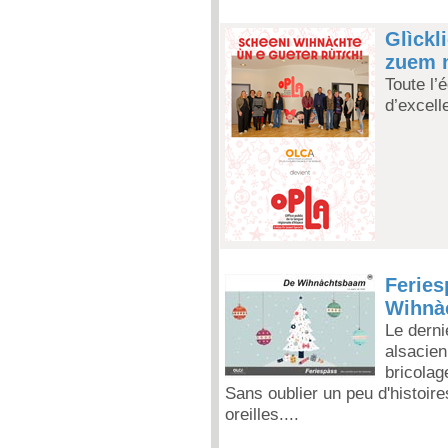
Glìckl
zuem n
Toute l’
d’excell
Feries
Wihnà
Le derni
alsacien
bricolage
Sans oublier un peu d'histoire
oreilles....