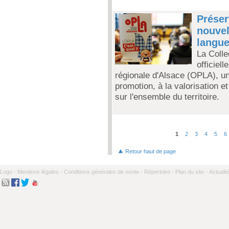
Préser
nouvel
langue
La Colle
officiell
régionale d'Alsace (OPLA), une
promotion, à la valorisation e
sur l'ensemble du territoire.
1
2
3
4
5
6
Pages
Retour haut de page
Logo -
Mentions légales -
Conditions générales de vente -
Répertoire -
Plan du site -
Actualit