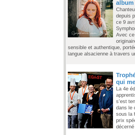
album 
Chanteus
depuis p
ce 9 avr
Symphon
Avec ce 
originai
sensible et authentique, portée
langue alsacienne à travers 
Trophé
qui me
La 4e éd
apprenti
s’est t
dans le
sous la 
prix spé
décerné