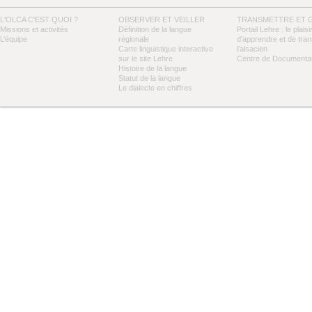
L'OLCA C'EST QUOI ?
OBSERVER ET VEILLER
TRANSMETTRE ET 
Missions et activités
Définition de la langue
Portail Lehre : le plaisi
L’équipe
régionale
d’apprendre et de tra
Carte linguistique interactive
l’alsacien
sur le site Lehre
Centre de Documentat
Histoire de la langue
Statut de la langue
Le dialecte en chiffres