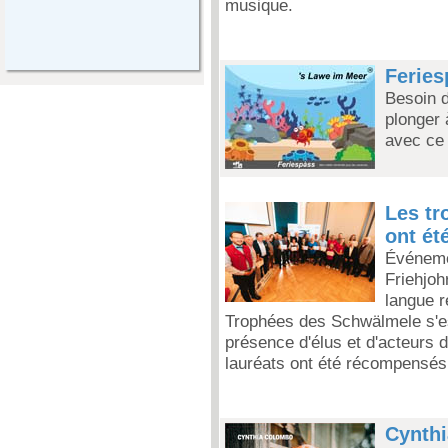
musique.
Feries
Besoin d
plonger
avec ce 
Les tr
ont ét
Événemen
Friehjoh
langue r
Trophées des Schwälmele s'es
présence d'élus et d'acteurs de
lauréats ont été récompensés
Cynthi