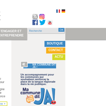
Recherche
S'ENGAGER ET
Formulaire de
ENTREPRENDRE
recherche
BOUTIQUE
CONTACT
ACTU
MA COMMUNE DIT
JA !
Un accompagnement pour
les communes qui
u
souhaitent renforcer la
our
place de la langue régionale
dans la vie publique.
agne
ve
ance
ire +