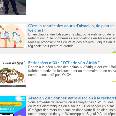
C'est la rentrée des cours d'alsacien, de platt et
welche !
Envie d'apprendre l'alsacien, le platt ou le welche ou de le
redécouvrir ? De nombreuses associations en Alsace et e
Moselle proposent des cours et des ateliers ludiques en l
régionale pour petits et grands.
L
Feriespàss n°33 : " D’Tìerle vùn Àfrikà "
Partez à la découverte des animaux d'Afrique cet été ! Bo
fraîche et activités ludiques sont au sommaire de ce nou
numéro concocté par l'OLCA.
L
Alsacien 2.0 : donnez votre alsacien à la recherc
Vous arrive-t-il de recevoir ou d’envoyer des SMS ou des
courriers électroniques en alsacien ? D’échanger en alsac
d’intégrer des mots en alsacien dans votre fil de discussio
une messagerie de type WhatsApp ou Signal ? Alors répo