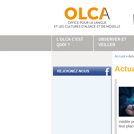
Aller au contenu principal
L'OLCA C'EST
OBSERVER ET
QUOI ?
VEILLER
Accueil
»
Actu
Vous ête
Actua
inédite 
leur plac