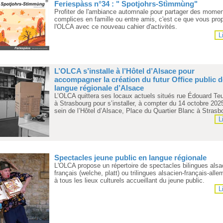
Feriespàss n°34 : " Spotjohrs-Stìmmùng"
Profiter de l'ambiance automnale pour partager des mome
complices en famille ou entre amis, c'est ce que vous pro
l'OLCA avec ce nouveau cahier d'activités.
L
L’OLCA s’installe à l’Hôtel d’Alsace pour
accompagner la création du futur Office public d
langue régionale d’Alsace
L’OLCA quittera ses locaux actuels situés rue Édouard Te
à Strasbourg pour s’installer, à compter du 14 octobre 202
sein de l’Hôtel d’Alsace, Place du Quartier Blanc à Strasb
L
Spectacles jeune public en langue régionale
L'OLCA propose un répertoire de spectacles bilingues alsa
français (welche, platt) ou trilingues alsacien-français-all
à tous les lieux culturels accueillant du jeune public.
L