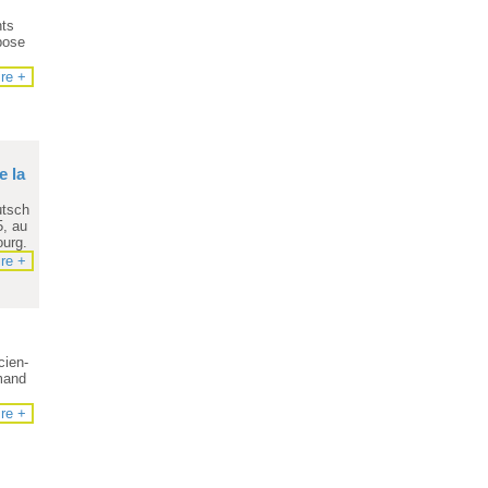
nts
pose
ire +
e la
utsch
5, au
ourg.
ire +
cien-
emand
ire +