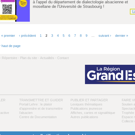
à l'appel du département de dialectologie alsacienne et
mosellane de l'Université de Strasbourg !
L
« premier
‹ précédent
1
2
3
4
5
6
7
8
9
…
suivant ›
dernier »
r haut de page
-
Répertoire -
Plan du site -
Actualités -
Contact
LER
TRANSMETTRE ET GUIDER
PUBLIER ET PARTAGER
FAIRE V
Portail Lehre : le plaisir
Lexiques thématiques
Soutien 
d’apprendre et de transmettre
Publications jeunesse
Spectacl
ractive
l’alsacien
Affiches, cartes et signalétique
Trophée 
Centre de Documentation
Autres publications
Espace 
Collecte 