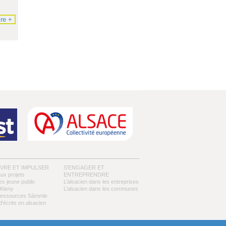
ire +
IVRE ET IMPULSER
S'ENGAGER ET
aux projets
ENTREPRENDRE
es jeune public
L’alsacien dans les entreprises
Kieny
L’alsacien dans les communes
ressources Sàmmle
d'écrits en alsacien