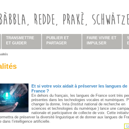
TRANSMETTRE
PUBLIER ET
FAIRE VIVRE ET
ET GUIDER
PARTAGER
IMPULSER
alités
s ici
lités
Et si votre voix aidait à préserver les langues de
France ?
En dehors du français, les langues de France sont très pe
présentes dans les technologies vocales et numériques. P
changer la donne, Inria (Institut national de recherche en
sciences et technologies du numérique ) lance une camp
nationale et participative de collecte de voix. Cette initiati
permettra de préserver la diversité linguistique et de donner aux langues de Fr
e dans l’intelligence artificielle.
L