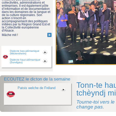
collectivités, administrations et
entreprises. Il est également pôle
d’information et de documentation
dans les domaines de la langue et
de la culture régionales. Son
action s’inscrit en
accompagnement des politiques
initiées par la Région Grand Est et
la Collectivité européenne
d'Alsace.
Màche mit !
Dialecte bas-alémanique
(Wickersheim)
Dialecte haut-alémanique
(Sundgau)
ECOUTEZ le dicton de la semaine
Tonn-te hau
Patois welche de Fréland
tchèyndj mi
Tourne-toi vers le
change pas.