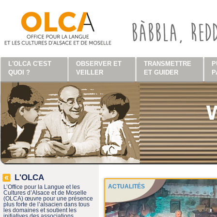
Aller au contenu principal
L'OLCA C'EST
OBSERVER ET
TRANSMETTRE
P
QUOI ?
VEILLER
ET GUIDER
P
L'OLCA
ACTUALITÉS
L’Office pour la Langue et les
Cultures d’Alsace et de Moselle
(OLCA) œuvre pour une présence
plus forte de l’alsacien dans tous
les domaines et soutient les
initiatives des associations,