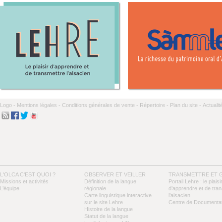
Logo -
Mentions légales -
Conditions générales de vente -
Répertoire -
Plan du site -
Actualit
L'OLCA C'EST QUOI ?
OBSERVER ET VEILLER
TRANSMETTRE ET 
Missions et activités
Définition de la langue
Portail Lehre : le plaisi
L’équipe
régionale
d’apprendre et de tra
Carte linguistique interactive
l’alsacien
sur le site Lehre
Centre de Documentat
Histoire de la langue
Statut de la langue