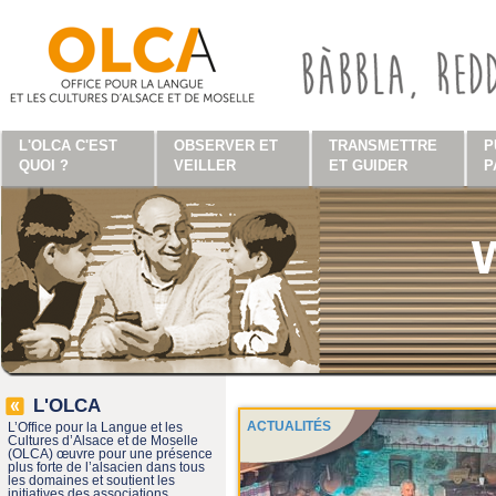
Aller au contenu principal
L'OLCA C'EST
OBSERVER ET
TRANSMETTRE
P
QUOI ?
VEILLER
ET GUIDER
P
L'OLCA
ACTUALITÉS
L’Office pour la Langue et les
Cultures d’Alsace et de Moselle
(OLCA) œuvre pour une présence
plus forte de l’alsacien dans tous
les domaines et soutient les
initiatives des associations,