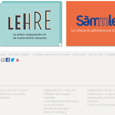
Logo -
Mentions légales -
Conditions générales de vente -
Répertoire -
Plan du site -
Actualit
L'OLCA C'EST QUOI ?
OBSERVER ET VEILLER
TRANSMETTRE ET 
Missions et activités
Définition de la langue
Portail Lehre : le plaisi
L’équipe
régionale
d’apprendre et de tra
Carte linguistique interactive
l’alsacien
sur le site Lehre
Centre de Documentat
Histoire de la langue
Statut de la langue