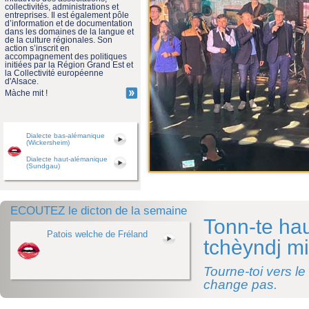
collectivités, administrations et
entreprises. Il est également pôle
d’information et de documentation
dans les domaines de la langue et
de la culture régionales. Son
action s’inscrit en
accompagnement des politiques
initiées par la Région Grand Est et
la Collectivité européenne
d'Alsace.
Màche mit !
Dialecte bas-alémanique
(Wickersheim)
Dialecte haut-alémanique
(Sundgau)
ECOUTEZ le dicton de la semaine
Tonn-te hau
Patois welche de Fréland
tchèyndj mi
Tourne-toi vers le
change pas.