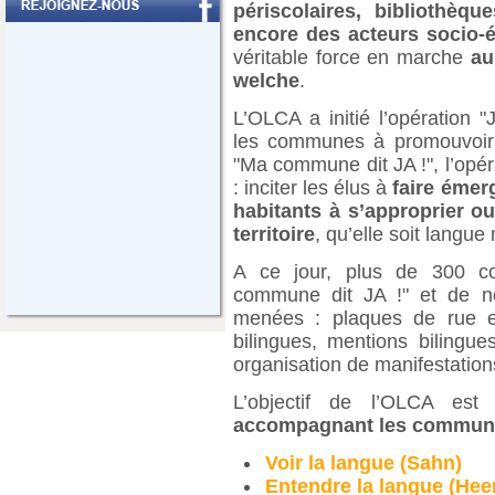
périscolaires, bibliothèq
encore des acteurs socio
véritable force en marche
au
welche
.
L’OLCA a initié l’opération 
les communes à promouvoir l’
"Ma commune dit JA !", l’opér
: inciter les élus à
faire émer
habitants à s’approprier ou
territoire
, qu’elle soit langu
A ce jour, plus de 300 c
commune dit JA !" et de n
menées : plaques de rue e
bilingues, mentions bilingu
organisation de manifestations
L’objectif de l’OLCA es
accompagnant les commune
Voir la langue (Sahn)
Entendre la langue (Hee