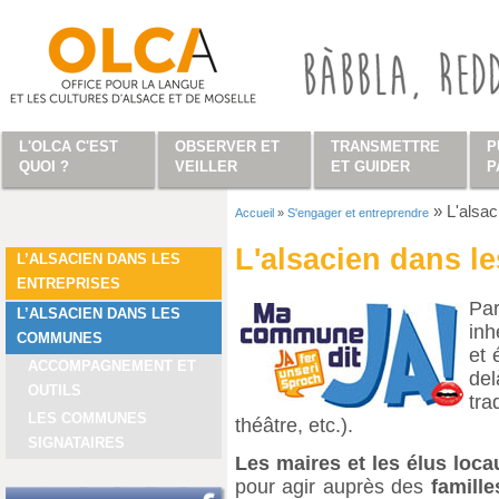
Aller au contenu principal
L'OLCA C'EST
OBSERVER ET
TRANSMETTRE
P
QUOI ?
VEILLER
ET GUIDER
P
»
L'alsa
Accueil
»
S'engager et entreprendre
Vous êtes ici
L'alsacien dans 
L’ALSACIEN DANS LES
ENTREPRISES
Pa
L’ALSACIEN DANS LES
inh
COMMUNES
et 
ACCOMPAGNEMENT ET
de
OUTILS
tra
LES COMMUNES
théâtre, etc.).
SIGNATAIRES
Les maires et les élus loca
pour agir auprès des
famille