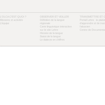
L'OLCA C'EST QUOI ?
OBSERVER ET VEILLER
TRANSMETTRE ET 
Missions et activités
Définition de la langue
Portail Lehre : le plaisi
L’équipe
régionale
d’apprendre et de tra
Carte linguistique interactive
l’alsacien
sur le site Lehre
Centre de Documentat
Histoire de la langue
Statut de la langue
Le dialecte en chiffres