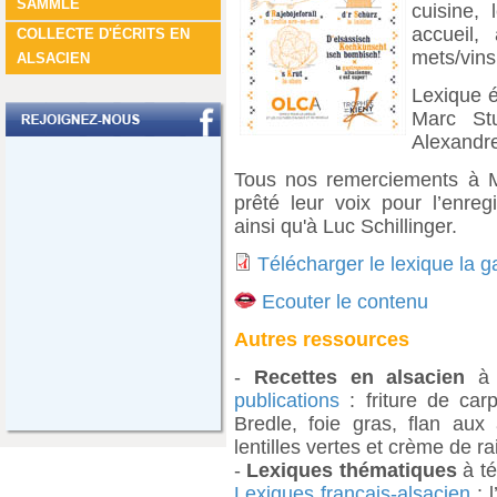
SÀMMLE
cuisine,
accueil,
COLLECTE D'ÉCRITS EN
mets/vins,
ALSACIEN
Lexique é
Marc Stu
Alexandre
Tous nos remerciements à M
prêté leur voix pour l’enreg
ainsi qu'à Luc Schillinger.
Télécharger le lexique la g
Ecouter le contenu
Autres ressources
-
Recettes en alsacien
à 
publications
: friture de car
Bredle, foie gras, flan au
lentilles vertes et crème de r
-
Lexiques thématiques
à té
Lexiques français-alsacien
: l