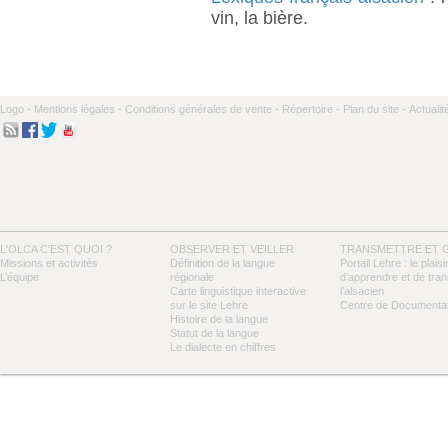
vin, la bière.
Logo -
Mentions légales -
Conditions générales de vente -
Répertoire -
Plan du site -
Actualit
L'OLCA C'EST QUOI ?
OBSERVER ET VEILLER
TRANSMETTRE ET 
Missions et activités
Définition de la langue
Portail Lehre : le plaisi
L’équipe
régionale
d’apprendre et de tra
Carte linguistique interactive
l’alsacien
sur le site Lehre
Centre de Documentat
Histoire de la langue
Statut de la langue
Le dialecte en chiffres