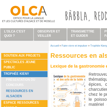
Aller au contenu principal
L'OLCA C'EST
OBSERVER ET
TRANSMETTRE
P
QUOI ?
VEILLER
ET GUIDER
P
Accueil
»
Faire vivre et impulser
»
Trophée Kien
Vous êtes ici
Ressources en al
SOUTIEN AUX PROJETS
SPECTACLES JEUNE
Lexique de la gastronomie e
PUBLIC
Retrouve
TROPHÉE KIENY
thématiq
PRÉSENTATION DU
épices, 
CONCOURS
charcutie
RESSOURCES EN
chez le p
ALSACIEN
le poisso
ESPACE RESSOURCES
matériel