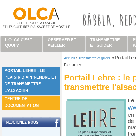
Aller au contenu principal
L'OLCA C'EST
OBSERVER ET
TRANSMETTRE
P
QUOI ?
VEILLER
ET GUIDER
P
»
Portail Leh
Accueil
»
Transmettre et guider
Vous êtes ici
l'alsacien
PORTAIL LEHRE : LE
Portail Lehre : le 
PLAISIR D’APPRENDRE ET
DE TRANSMETTRE
transmettre l'alsa
L’ALSACIEN
CENTRE DE
L
DOCUMENTATION
ww
en 
de 
ma
tra