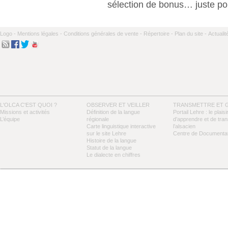
sélection de bonus… juste pour
Logo -
Mentions légales -
Conditions générales de vente -
Répertoire -
Plan du site -
Actualit
L'OLCA C'EST QUOI ?
OBSERVER ET VEILLER
TRANSMETTRE ET 
Missions et activités
Définition de la langue
Portail Lehre : le plaisi
L’équipe
régionale
d’apprendre et de tra
Carte linguistique interactive
l’alsacien
sur le site Lehre
Centre de Documentat
Histoire de la langue
Statut de la langue
Le dialecte en chiffres