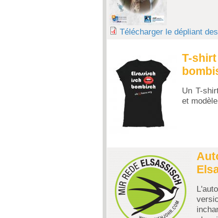
Télécharger le dépliant de
T-shir
bombi
Un T-shi
et modèle
Aut
Els
L'aut
versi
incha