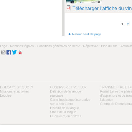
Télécharger l'affiche du vi
1
2
Pages
Retour haut de page
Logo -
Mentions légales -
Conditions générales de vente -
Répertoire -
Plan du site -
Actualit
L'OLCA C'EST QUOI ?
OBSERVER ET VEILLER
TRANSMETTRE ET 
Missions et activités
Définition de la langue
Portail Lehre : le plaisi
L’équipe
régionale
d’apprendre et de tra
Carte linguistique interactive
l’alsacien
sur le site Lehre
Centre de Documentat
Histoire de la langue
Statut de la langue
Le dialecte en chiffres