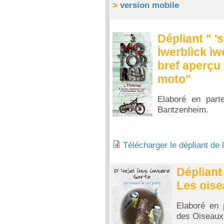
>
version mobile
Dépliant " '
Ìwerblìck ìw
bref aperçu 
moto"
Elaboré en part
Bantzenheim.
Télécharger le dépliant de
Dépliant
Les oise
Elaboré en 
des Oiseaux 