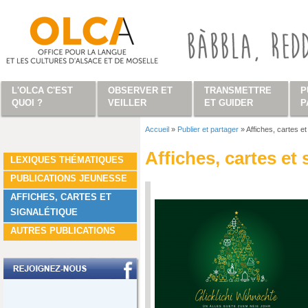
Aller au contenu principal
L'OLCA C'EST
OBSERVER ET
TRANSMETTRE
P
QUOI ?
VEILLER
ET GUIDER
P
Accueil
»
Publier et partager
»
Affiches, cartes et 
Vous êtes ici
Affiches, cartes et 
LEXIQUES THÉMATIQUES
PUBLICATIONS JEUNESSE
AFFICHES, CARTES ET
SIGNALÉTIQUE
AUTRES PUBLICATIONS