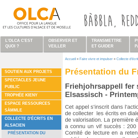
Aller au contenu principal
L'OLCA C'EST
OBSERVER ET
TRANSMETTRE
P
QUOI ?
VEILLER
ET GUIDER
P
Accueil
»
Faire vivre et impulser
»
Collecte d'écri
Vous êtes ici
Présentation du F
SOUTIEN AUX PROJETS
SPECTACLES JEUNE
Friehjohrsappell fer
PUBLIC
Elsassisch
-
Printemp
TROPHÉE KIENY
ESPACE RESSOURCES
Cet appel s’inscrit dans l’acti
SÀMMLE
de collecter les écrits en dia
COLLECTE D'ÉCRITS EN
de valorisation. La première é
ALSACIEN
a connu un vif succès : 200 
Comité de lecture en a reten
PRÉSENTATION DU