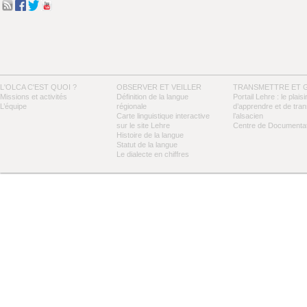
L'OLCA C'EST QUOI ?
OBSERVER ET VEILLER
TRANSMETTRE ET 
Missions et activités
Définition de la langue
Portail Lehre : le plaisi
L’équipe
régionale
d’apprendre et de tra
Carte linguistique interactive
l’alsacien
sur le site Lehre
Centre de Documentat
Histoire de la langue
Statut de la langue
Le dialecte en chiffres