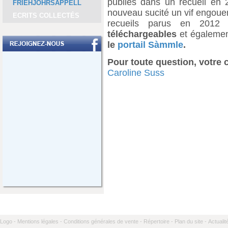
publiés dans un recueil en 
FRIEHJOHRSAPPELL
nouveau sucité un vif engoue
ECRITS COLLECTÉS
recueils parus en 2012 
téléchargeables
et égaleme
le
portail Sàmmle
.
Pour toute question, votre 
Caroline Suss
Logo -
Mentions légales -
Conditions générales de vente -
Répertoire -
Plan du site -
Actualit