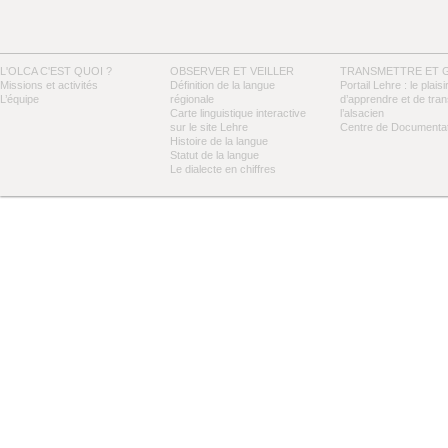
L'OLCA C'EST QUOI ?
OBSERVER ET VEILLER
TRANSMETTRE ET 
Missions et activités
Définition de la langue
Portail Lehre : le plaisi
L’équipe
régionale
d’apprendre et de tra
Carte linguistique interactive
l’alsacien
sur le site Lehre
Centre de Documentat
Histoire de la langue
Statut de la langue
Le dialecte en chiffres