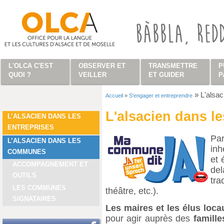
Aller au contenu principal
L'OLCA C'EST
OBSERVER ET
TRANSMETTRE
P
QUOI ?
VEILLER
ET GUIDER
P
»
L'alsa
Accueil
»
S'engager et entreprendre
Vous êtes ici
L'alsacien dans 
L’ALSACIEN DANS LES
ENTREPRISES
Pa
L’ALSACIEN DANS LES
inh
COMMUNES
et 
ACCOMPAGNEMENT ET
de
OUTILS
tra
LES COMMUNES
théâtre, etc.).
SIGNATAIRES
Les maires et les élus loca
pour agir auprès des
famille