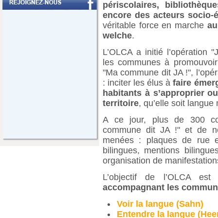
périscolaires, bibliothèq
encore des acteurs socio
véritable force en marche
au
welche
.
L’OLCA a initié l’opération 
les communes à promouvoir l’
"Ma commune dit JA !", l’opér
: inciter les élus à
faire émer
habitants à s’approprier ou
territoire
, qu’elle soit langu
A ce jour, plus de 300 c
commune dit JA !" et de n
menées : plaques de rue e
bilingues, mentions bilingu
organisation de manifestations
L’objectif de l’OLCA es
accompagnant les commune
Voir la langue (Sahn)
Entendre la langue (Hee