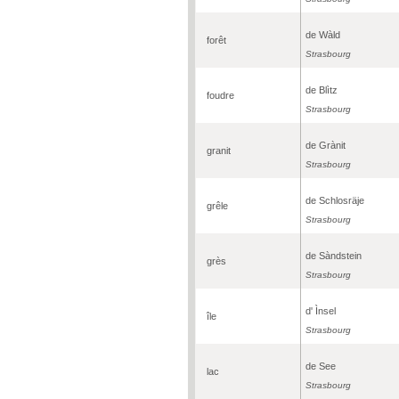
de Wàld
forêt
Strasbourg
de Blìtz
foudre
Strasbourg
de Grànit
granit
Strasbourg
de Schlosräje
grêle
Strasbourg
de Sàndstein
grès
Strasbourg
d' Ìnsel
île
Strasbourg
de See
lac
Strasbourg