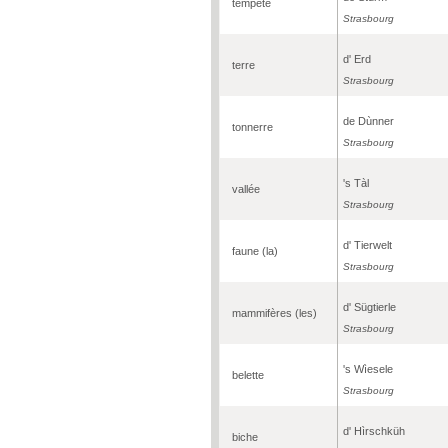
tempête
Strasbourg
d' Erd
terre
Strasbourg
de Dùnner
tonnerre
Strasbourg
's Tàl
vallée
Strasbourg
d' Tierwelt
faune (la)
Strasbourg
d' Sügtierle
mammifères (les)
Strasbourg
's Wìesele
belette
Strasbourg
d' Hìrschküh
biche