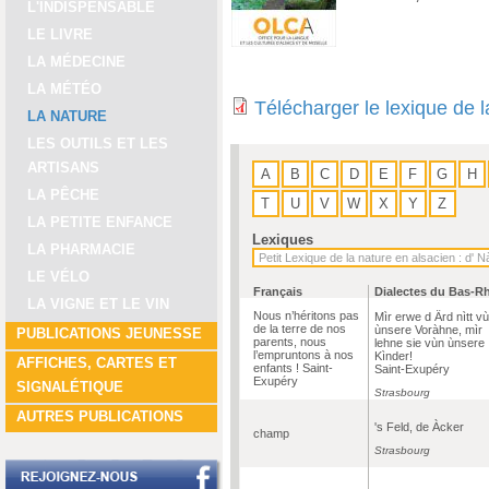
L'INDISPENSABLE
LE LIVRE
LA MÉDECINE
LA MÉTÉO
Télécharger le lexique de 
LA NATURE
LES OUTILS ET LES
ARTISANS
A
B
C
D
E
F
G
H
LA PÊCHE
T
U
V
W
X
Y
Z
LA PETITE ENFANCE
Lexiques
LA PHARMACIE
LE VÉLO
Français
Dialectes du Bas-R
LA VIGNE ET LE VIN
Nous n’héritons pas
Mìr erwe d Ärd nìtt v
de la terre de nos
ùnsere Voràhne, mìr
PUBLICATIONS JEUNESSE
parents, nous
lehne sie vùn ùnsere
l’empruntons à nos
Kìnder!
AFFICHES, CARTES ET
enfants ! Saint-
Saint-Exupéry
Exupéry
SIGNALÉTIQUE
Strasbourg
AUTRES PUBLICATIONS
's Feld, de Àcker
champ
Strasbourg