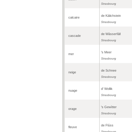
Strasbourg
de Kàlichstein
calcaire
Strasbourg
de Wàsserfàll
cascade
Strasbourg
's Meer
mer
Strasbourg
de Schnee
neige
Strasbourg
d' Wollik
nuage
Strasbourg
's Gewìtter
orage
Strasbourg
de Flùss
fleuve
Strasbourg