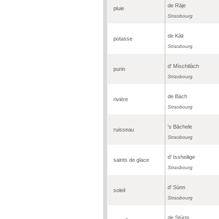
de Räje
pluie
Strasbourg
de Kàli
potasse
Strasbourg
d' Mìschtlàch
purin
Strasbourg
de Bàch
rivière
Strasbourg
's Bächele
ruisseau
Strasbourg
d' Issheilige
saints de glace
Strasbourg
d' Sùnn
soleil
Strasbourg
de Stùrm