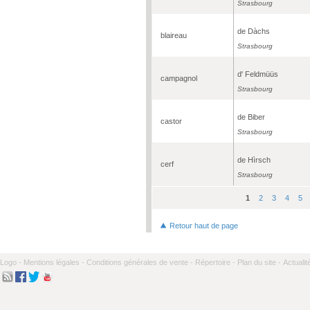
Strasbourg
de Dàchs
blaireau
Strasbourg
d' Feldmüüs
campagnol
Strasbourg
de Biber
castor
Strasbourg
de Hìrsch
cerf
Strasbourg
1
2
3
4
5
Pages
Retour haut de page
Logo -
Mentions légales -
Conditions générales de vente -
Répertoire -
Plan du site -
Actualit