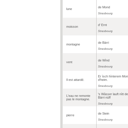
de Mond
lune
Strasbourg
d' Ernt
moisson
Strasbourg
de Bärri
montagne
Strasbourg
de Wìnd
vent
Strasbourg
Er ìsch hìnterem Mo
Il est attardé.
d'heim.
Strasbourg
's Wàsser lauft nìtt de
L'eau ne remonte
Bärri nùff
pas le montagne.
Strasbourg
de Stein
pierre
Strasbourg