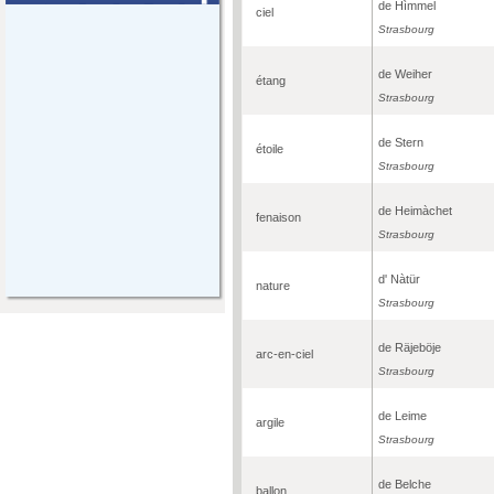
de Hìmmel
ciel
Strasbourg
de Weiher
étang
Strasbourg
de Stern
étoile
Strasbourg
de Heimàchet
fenaison
Strasbourg
d' Nàtür
nature
Strasbourg
de Räjeböje
arc-en-ciel
Strasbourg
de Leime
argile
Strasbourg
de Belche
ballon