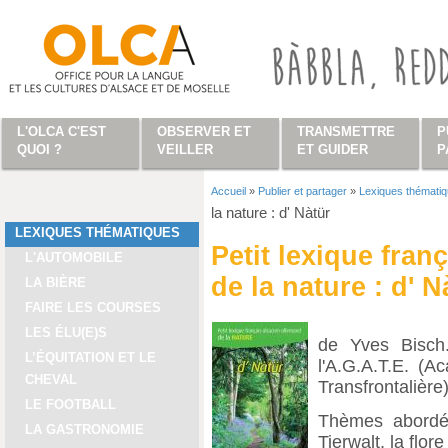
Aller au contenu principal
L'OLCA C'EST
OBSERVER ET
TRANSMETTRE
P
QUOI ?
VEILLER
ET GUIDER
P
Accueil
»
Publier et partager
»
Lexiques thémati
Vous êtes ici
la nature : d' Nàtür
LEXIQUES THÉMATIQUES
Petit lexique fran
L'AUTOMOBILE
de la nature : d' N
LA BIÈRE
FAIRE LES COURSES
LES ÉLU(E)S
de Yves Bisch.
L’ÉQUITATION ET LE
l'A.G.A.T.E. (
CHEVAL
Transfrontalière)
LE FOOTBALL
Thèmes abordés
LA GASTRONOMIE
Tierwalt, la flore