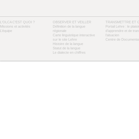
L'OLCA C'EST QUOI ?
OBSERVER ET VEILLER
TRANSMETTRE ET 
Missions et activités
Définition de la langue
Portail Lehre : le plaisi
L’équipe
régionale
d’apprendre et de tra
Carte linguistique interactive
l’alsacien
sur le site Lehre
Centre de Documentat
Histoire de la langue
Statut de la langue
Le dialecte en chiffres