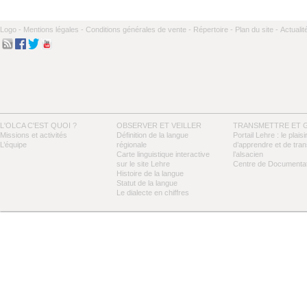
Logo -
Mentions légales -
Conditions générales de vente -
Répertoire -
Plan du site -
Actualit
L'OLCA C'EST QUOI ?
OBSERVER ET VEILLER
TRANSMETTRE ET 
Missions et activités
Définition de la langue
Portail Lehre : le plaisi
L’équipe
régionale
d’apprendre et de tra
Carte linguistique interactive
l’alsacien
sur le site Lehre
Centre de Documentat
Histoire de la langue
Statut de la langue
Le dialecte en chiffres