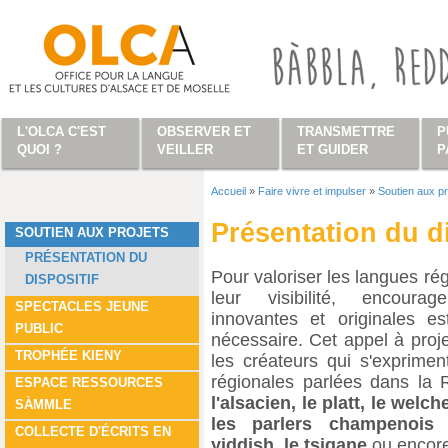
Aller au contenu principal
L'OLCA C'EST
OBSERVER ET
TRANSMETTRE
P
QUOI ?
VEILLER
ET GUIDER
P
Accueil
»
Faire vivre et impulser
»
Soutien aux pr
Vous êtes ici
Présentation du di
SOUTIEN AUX PROJETS
PRÉSENTATION DU
Pour valoriser les langues rég
DISPOSITIF
leur visibilité, encourag
SPECTACLES JEUNE
innovantes et originales e
PUBLIC
nécessaire. Cet appel à proj
TROPHÉE KIENY
les créateurs qui s'exprime
régionales parlées dans la 
ESPACE RESSOURCES
l'alsacien, le platt, le welch
SÀMMLE
les parlers champenois 
COLLECTE D'ÉCRITS EN
yiddish, le tsigane
ou encor