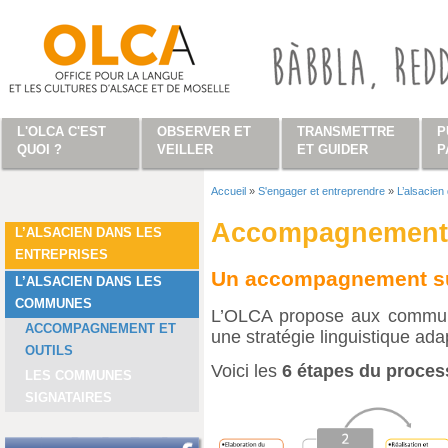
Aller au contenu principal
L'OLCA C'EST
OBSERVER ET
TRANSMETTRE
P
QUOI ?
VEILLER
ET GUIDER
P
Accueil
»
S'engager et entreprendre
»
L’alsacie
Vous êtes ici
Accompagnement e
L’ALSACIEN DANS LES
ENTREPRISES
Un accompagnement s
L’ALSACIEN DANS LES
COMMUNES
L’OLCA propose aux commun
ACCOMPAGNEMENT ET
une stratégie linguistique ada
OUTILS
Voici les
6 étapes du proce
LES COMMUNES
SIGNATAIRES