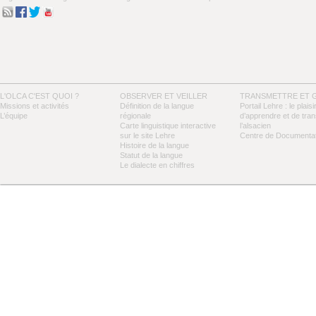
L'OLCA C'EST QUOI ?
OBSERVER ET VEILLER
TRANSMETTRE ET 
Missions et activités
Définition de la langue
Portail Lehre : le plaisi
L’équipe
régionale
d’apprendre et de tra
Carte linguistique interactive
l’alsacien
sur le site Lehre
Centre de Documentat
Histoire de la langue
Statut de la langue
Le dialecte en chiffres