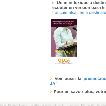
Un mini-lexique à destina
écouter en version bas-rhi
français-alsacien à destinati
>
Voir aussi la
présentati
JA"
>
Pour en savoir plus, votr
Logo -
Mentions légales -
Conditions générales de vente -
Répertoire -
Plan du site -
Actualit