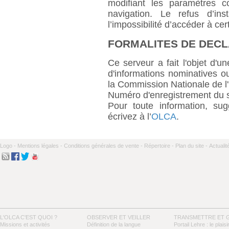
modifiant les paramètres c
navigation. Le refus d’ins
l’impossibilité d’accéder à cer
FORMALITES DE DECL
Ce serveur a fait l'objet d'u
d'informations nominatives o
la Commission Nationale de l'
Numéro d'enregistrement du s
Pour toute information, sug
écrivez à l’
OLCA
.
Logo -
Mentions légales -
Conditions générales de vente -
Répertoire -
Plan du site -
Actualit
L'OLCA C'EST QUOI ?
OBSERVER ET VEILLER
TRANSMETTRE ET 
Missions et activités
Définition de la langue
Portail Lehre : le plaisi