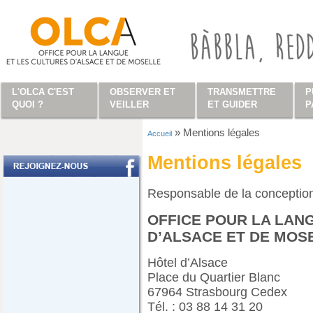
Aller au contenu principal
L'OLCA C'EST
OBSERVER ET
TRANSMETTRE
P
QUOI ?
VEILLER
ET GUIDER
P
»
Mentions légales
Accueil
Vous êtes ici
Mentions légales
Responsable de la conception 
OFFICE POUR LA LAN
D’ALSACE ET DE MOS
Hôtel d’Alsace
Place du Quartier Blanc
67964 Strasbourg Cedex
Tél. : 03 88 14 31 20