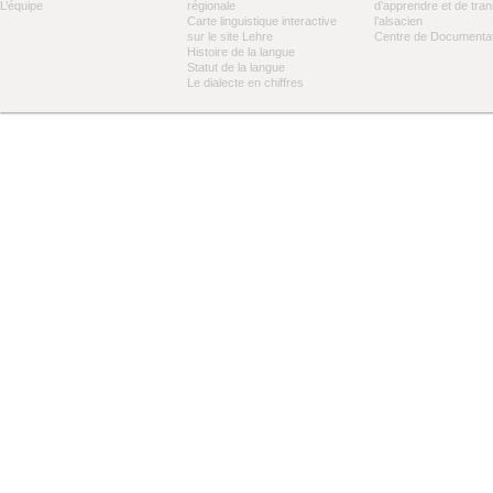
L’équipe
régionale
d’apprendre et de tra
Carte linguistique interactive
l’alsacien
sur le site Lehre
Centre de Documentat
Histoire de la langue
Statut de la langue
Le dialecte en chiffres