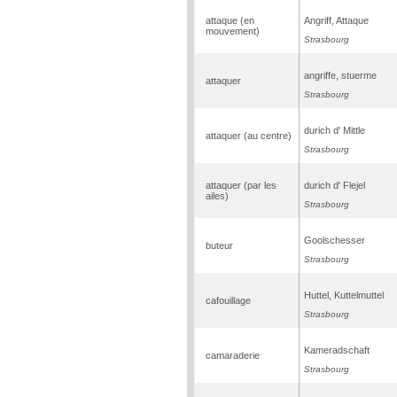
attaque (en
Angriff, Attaque
mouvement)
Strasbourg
angriffe, stuerme
attaquer
Strasbourg
durich d' Mittle
attaquer (au centre)
Strasbourg
attaquer (par les
durich d' Flejel
ailes)
Strasbourg
Goolschesser
buteur
Strasbourg
Huttel, Kuttelmuttel
cafouillage
Strasbourg
Kameradschaft
camaraderie
Strasbourg