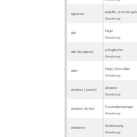
angriffe, uf ne los ge
agresser
Strasbourg
Flejel
aile
Strasbourg
a Englischer
aile (de pigeon)
Strasbourg
Flejel, Üsse Ailier
ailier
Strasbourg
Amateur
amateur ( joueur)
Strasbourg
Fussballanhaenger
amateur de foot
Strasbourg
Schtimmung
ambiance
Strasbourg