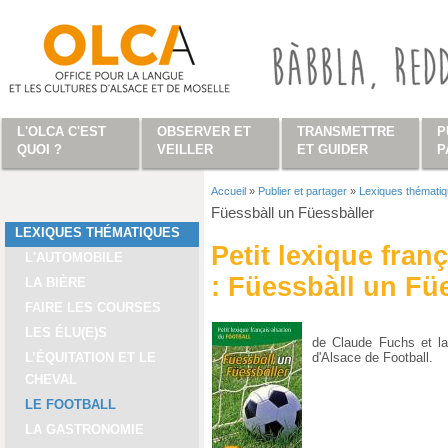
Aller au contenu principal
L'OLCA C'EST
OBSERVER ET
TRANSMETTRE
P
QUOI ?
VEILLER
ET GUIDER
P
Accueil
»
Publier et partager
»
Lexiques thémati
Vous êtes ici
Füessbàll un Füessbàller
LEXIQUES THÉMATIQUES
Petit lexique fran
L'AUTOMOBILE
: Füessbàll un Fü
LA BIÈRE
FAIRE LES COURSES
LES ÉLU(E)S
de Claude Fuchs et la
d'Alsace de Football.
L’ÉQUITATION ET LE
CHEVAL
LE FOOTBALL
LA GASTRONOMIE