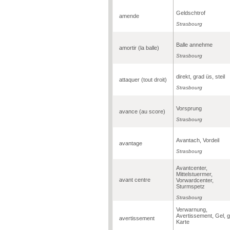
Geldschtrof
amende
Strasbourg
Balle annehme
amortir (la balle)
Strasbourg
direkt, grad üs, steil
attaquer (tout droit)
Strasbourg
Vorsprung
avance (au score)
Strasbourg
Avantach, Vordeil
avantage
Strasbourg
Avantcenter,
Mittelstuermer,
avant centre
Vorwardcenter,
Sturmspetz
Strasbourg
Verwarnung,
Avertissement, Gel, g
avertissement
Karte