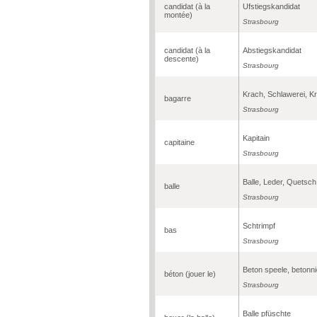
candidat (à la
Ufstiegskandidat
montée)
Strasbourg
candidat (à la
Abstiegskandidat
descente)
Strasbourg
Krach, Schlawerei, Kr
bagarre
Strasbourg
Kapitain
capitaine
Strasbourg
Balle, Leder, Quetsch
balle
Strasbourg
Schtrimpf
bas
Strasbourg
Beton speele, betonni
béton (jouer le)
Strasbourg
Balle pfüschte