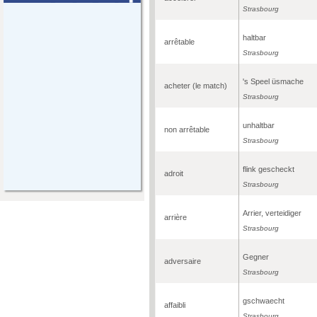
Strasbourg
haltbar
arrêtable
Strasbourg
's Speel üsmache
acheter (le match)
Strasbourg
unhaltbar
non arrêtable
Strasbourg
flink gescheckt
adroit
Strasbourg
Arrier, verteidiger
arrière
Strasbourg
Gegner
adversaire
Strasbourg
gschwaecht
affaibli
Strasbourg