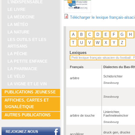
L'INDISPENSABLE
LE LIVRE
LA MÉDECINE
Télécharger le lexique français-alsac
LA MÉTÉO
LA NATURE
A
B
C
D
E
F
G
H
LES OUTILS ET LES
T
U
V
W
X
Y
Z
ARTISANS
Lexiques
LA PÊCHE
LA PETITE ENFANCE
Français
Dialectes du Bas-R
LA PHARMACIE
LE VÉLO
Schidsrichter
arbitre
Strasbourg
LA VIGNE ET LE VIN
PUBLICATIONS JEUNESSE
Strasbourg
AFFICHES, CARTES ET
SIGNALÉTIQUE
Linierichter,
AUTRES PUBLICATIONS
arbitre de touche
Faehnelewincker
Strasbourg
druck gen, drucke
accélérer