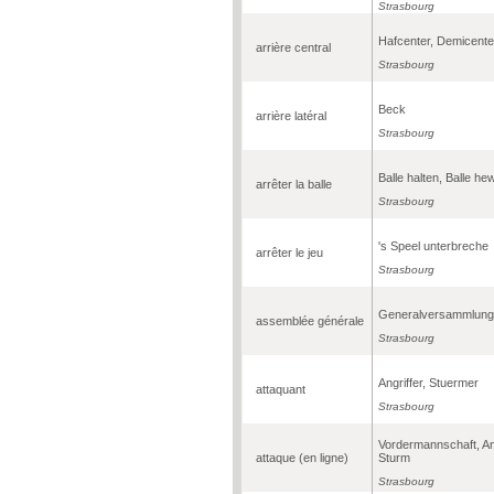
Strasbourg
Hafcenter, Demicente
arrière central
Strasbourg
Beck
arrière latéral
Strasbourg
Balle halten, Balle he
arrêter la balle
Strasbourg
's Speel unterbreche
arrêter le jeu
Strasbourg
Generalversammlung
assemblée générale
Strasbourg
Angriffer, Stuermer
attaquant
Strasbourg
Vordermannschaft, Ang
attaque (en ligne)
Sturm
Strasbourg