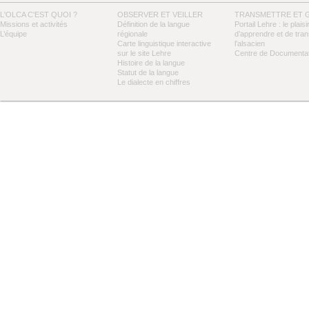
L'OLCA C'EST QUOI ?
OBSERVER ET VEILLER
TRANSMETTRE ET 
Missions et activités
Définition de la langue
Portail Lehre : le plaisi
L’équipe
régionale
d’apprendre et de tra
Carte linguistique interactive
l’alsacien
sur le site Lehre
Centre de Documentat
Histoire de la langue
Statut de la langue
Le dialecte en chiffres