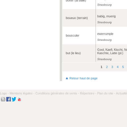
boxer (la balle)
Strasbourg
babig, muerig
boueux (terrain)
Strasbourg
ewerrumple
bousculer
Strasbourg
Gool, Kaefi, Kischt, N
but (le lieu)
Kaschte, Latte (pl.)
Strasbourg
1
2
3
4
5
Pages
Retour haut de page
Logo -
Mentions légales -
Conditions générales de vente -
Répertoire -
Plan du site -
Actualit