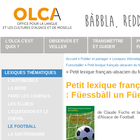
Aller au contenu principal
L'OLCA C'EST
OBSERVER ET
TRANSMETTRE
P
QUOI ?
VEILLER
ET GUIDER
P
Accueil
»
Publier et partager
»
Lexiques thémati
Vous êtes ici
Füessbàller
»
Petit lexique français-alsacien du 
»
Petit lexique français-alsacien du 
LEXIQUES THÉMATIQUES
L'AUTOMOBILE
Petit lexique fran
LA BIÈRE
: Füessbàll un Fü
FAIRE LES COURSES
LES ÉLU(E)S
L’ÉQUITATION ET LE
de Claude Fuchs et la
d'Alsace de Football.
CHEVAL
LE FOOTBALL
LA GASTRONOMIE