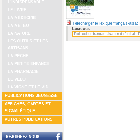
L'INDISPENSABLE
LE LIVRE
LA MÉDECINE
Télécharger le lexique français-alsac
LA MÉTÉO
Lexiques
LA NATURE
LES OUTILS ET LES
ARTISANS
LA PÊCHE
LA PETITE ENFANCE
LA PHARMACIE
LE VÉLO
LA VIGNE ET LE VIN
PUBLICATIONS JEUNESSE
AFFICHES, CARTES ET
SIGNALÉTIQUE
AUTRES PUBLICATIONS