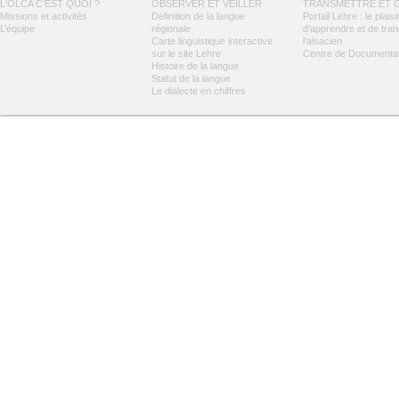
L'OLCA C'EST QUOI ?
OBSERVER ET VEILLER
TRANSMETTRE ET 
Missions et activités
Définition de la langue
Portail Lehre : le plaisi
L’équipe
régionale
d’apprendre et de tra
Carte linguistique interactive
l’alsacien
sur le site Lehre
Centre de Documentat
Histoire de la langue
Statut de la langue
Le dialecte en chiffres