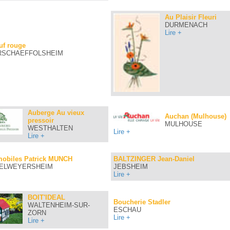
Au Plaisir Fleuri
DURMENACH
Lire +
uf rouge
RSCHAEFFOLSHEIM
Auberge Au vieux
Auchan (Mulhouse)
pressoir
MULHOUSE
WESTHALTEN
Lire +
Lire +
mobiles Patrick MUNCH
BALTZINGER Jean-Daniel
ELWEYERSHEIM
JEBSHEIM
Lire +
BOIT'IDEAL
Boucherie Stadler
WALTENHEIM-SUR-
ESCHAU
ZORN
Lire +
Lire +