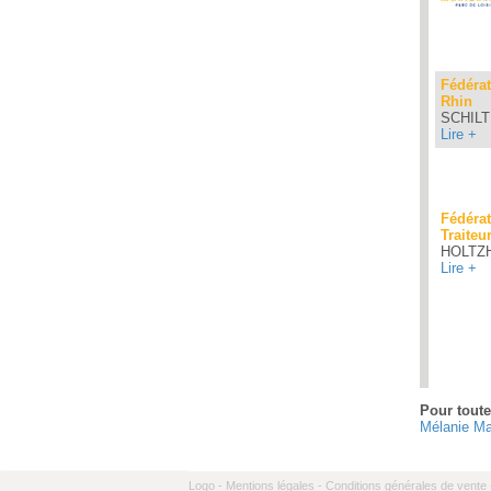
Fédérat
Rhin
SCHILT
Lire +
Fédérat
Traiteu
HOLTZ
Lire +
Pages
Pour toute
Mélanie Ma
Logo -
Mentions légales -
Conditions générales de vente 