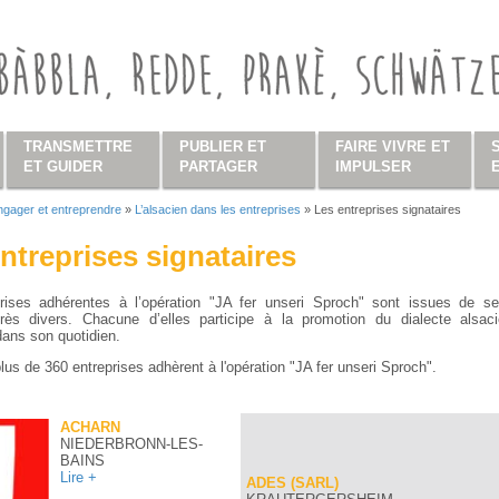
TRANSMETTRE
PUBLIER ET
FAIRE VIVRE ET
ET GUIDER
PARTAGER
IMPULSER
ngager et entreprendre
»
L’alsacien dans les entreprises
»
Les entreprises signataires
s ici
ntreprises signataires
rises adhérentes à l’opération "JA fer unseri Sproch" sont issues de se
 très divers. Chacune d’elles participe à la promotion du dialecte alsac
 dans son quotidien.
plus de 360 entreprises adhèrent à l'opération "JA fer unseri Sproch".
ACHARN
NIEDERBRONN-LES-
BAINS
Lire +
ADES (SARL)