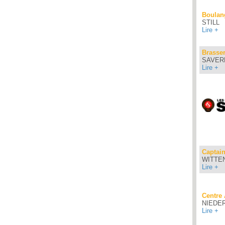
Boulang
STILL
Lire +
Brasser
SAVER
Lire +
Captai
WITTE
Lire +
Centre
NIEDE
Lire +