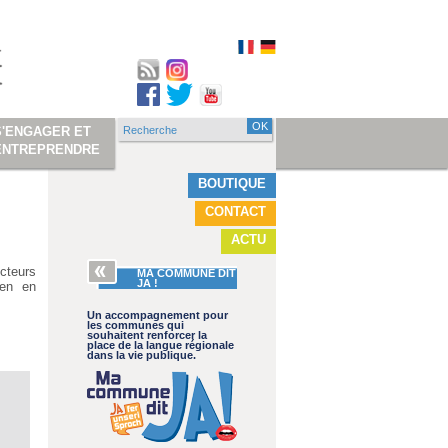
Recherche
S'ENGAGER ET
Formulaire de
ENTREPRENDRE
recherche
BOUTIQUE
CONTACT
ACTU
cteurs
MA COMMUNE DIT
JA !
ien en
Un accompagnement pour
les communes qui
souhaitent renforcer la
place de la langue régionale
dans la vie publique.