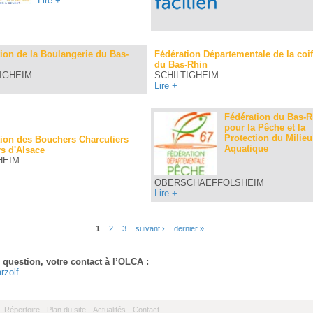
Lire +
ion de la Boulangerie du Bas-
Fédération Départementale de la coif
du Bas-Rhin
IGHEIM
SCHILTIGHEIM
Lire +
Fédération du Bas-R
pour la Pêche et la
Protection du Milieu
ion des Bouchers Charcutiers
Aquatique
rs d'Alsace
HEIM
OBERSCHAEFFOLSHEIM
Lire +
1
2
3
suivant ›
dernier »
 question, votre contact à l’OLCA :
rzolf
-
Répertoire -
Plan du site -
Actualités -
Contact