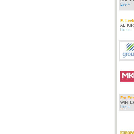
Lire +
E. Lecl
ALTKI
Lire +
Est Fri
WINTE
Lire +