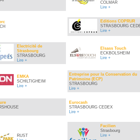
COLMAR
Lire +
Editions COPRUR
erc
STRASBOURG CEDE
RCH
Lire +
Electricité de
Elsass Touch
Strasbourg
ECKBOLSHEIM
STRASBOURG
Lire +
Lire +
Entreprise pour la Conservation du
EMKA
Patrimoine (ECP)
SCHILTIGHEIM
STRASBOURG
Lire +
Lire +
ture
Eurocash
RSHOUSE
STRASBOURG CEDEX
Lire +
Facilien
Strasbourg
Lire +
RUST