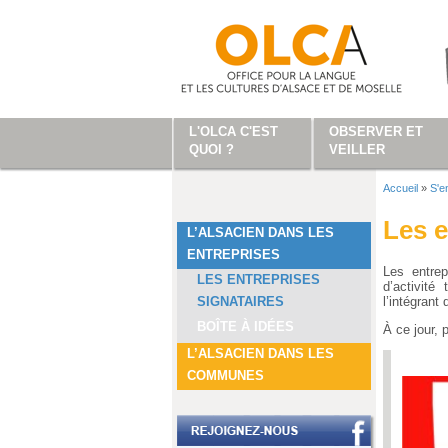
Aller au contenu principal
L'OLCA C'EST
OBSERVER ET
QUOI ?
VEILLER
Accueil
»
S'e
Vous ête
Les e
L’ALSACIEN DANS LES
ENTREPRISES
Les entrep
LES ENTREPRISES
d’activité
l’intégrant
SIGNATAIRES
BOÎTE À IDÉES
À ce jour, 
L’ALSACIEN DANS LES
COMMUNES