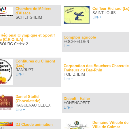
Coiffeur Richard (Le
Chambre de Métiers
SAINT-LOUIS
d'Alsace
Lire +
SCHILTIGHEIM
Régional Olympique et Sportif
Comptoir agricole
e (C.R.O.S.A)
HOCHFELDEN
BOURG Cedex 2
Lire +
Confitures du Climont
(Les)
Corporation des Bouchers Charcutie
RANRUPT
Traiteurs du Bas-Rhin
Lire +
HOLTZHEIM
Lire +
Daniel Stoffel
Diebolt - Haller
(Chocolaterie)
HOHENGOEFT
HAGUENAU CEDEX
Lire +
Lire +
Domaine Viticole de
DJ Claude animation
Ville de Colmar
AI