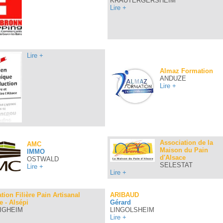
KRAUTERGERSHEIM
Lire +
Lire +
Almaz Formation
ANDUZE
Lire +
Association de la
AMC
Maison du Pain
IMMO
d'Alsace
OSTWALD
SELESTAT
Lire +
Lire +
tion Filière Pain Artisanal
ARIBAUD
e - Alsépi
Gérard
IGHEIM
LINGOLSHEIM
Lire +