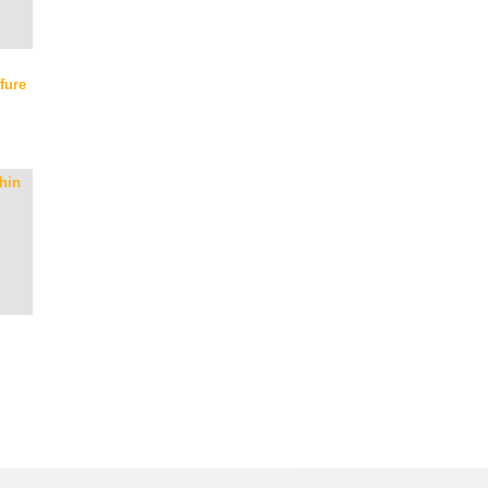
fure
hin