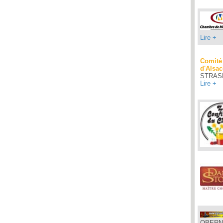
Lire +
Comité 
d'Alsac
STRAS
Lire +
OBERN