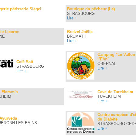
erie pâtisserie Siegel
Boutique du pêcheur (La)
STRASBOURG
Lire +
ie Licorne
Bretzel Joëlle
NE
BRUMATH
Lire +
Camping "Le Vallon
l’Ehn"
Café Sati
OBERNAI
STRASBOURG
Lire +
Lire +
n Flamm's
Cave de Turckheim
NHEIM
TURCKHEIM
Lire +
Centre européen d'é
 Ayurveda
du Diabète
RBRONN-LES-BAINS
STRASBOURG CEDE
Lire +