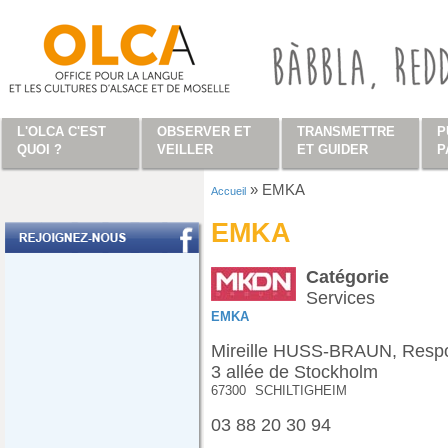
Aller au contenu principal
L'OLCA C'EST
OBSERVER ET
TRANSMETTRE
P
QUOI ?
VEILLER
ET GUIDER
P
»
EMKA
Accueil
Vous êtes ici
EMKA
Catégorie
Services
EMKA
Mireille HUSS-BRAUN, Resp
3 allée de Stockholm
67300
SCHILTIGHEIM
03 88 20 30 94