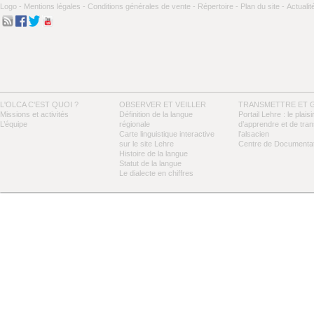
Logo -
Mentions légales -
Conditions générales de vente -
Répertoire -
Plan du site -
Actualit
L'OLCA C'EST QUOI ?
OBSERVER ET VEILLER
TRANSMETTRE ET 
Missions et activités
Définition de la langue
Portail Lehre : le plaisi
L’équipe
régionale
d’apprendre et de tra
Carte linguistique interactive
l’alsacien
sur le site Lehre
Centre de Documentat
Histoire de la langue
Statut de la langue
Le dialecte en chiffres