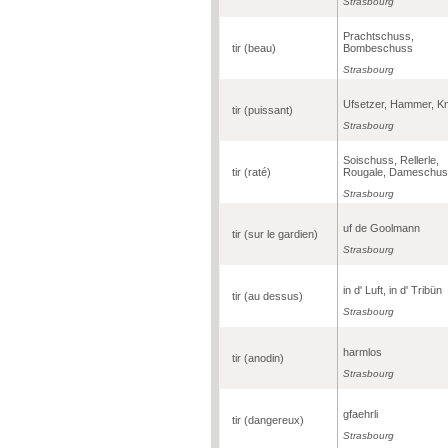
Strasbourg
Prachtschuss,
tir (beau)
Bombeschuss
Strasbourg
Ufsetzer, Hammer, Kn
tir (puissant)
Strasbourg
Soischuss, Rellerle,
tir (raté)
Rougale, Dameschu
Strasbourg
uf de Goolmann
tir (sur le gardien)
Strasbourg
in d' Luft, in d' Tribün
tir (au dessus)
Strasbourg
harmlos
tir (anodin)
Strasbourg
gfaehrli
tir (dangereux)
Strasbourg