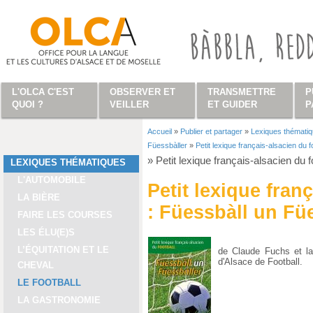
Aller au contenu principal
L'OLCA C'EST
OBSERVER ET
TRANSMETTRE
P
QUOI ?
VEILLER
ET GUIDER
P
Accueil
»
Publier et partager
»
Lexiques thémati
Vous êtes ici
Füessbàller
»
Petit lexique français-alsacien du 
»
Petit lexique français-alsacien du 
LEXIQUES THÉMATIQUES
L'AUTOMOBILE
Petit lexique fran
LA BIÈRE
: Füessbàll un Fü
FAIRE LES COURSES
LES ÉLU(E)S
L’ÉQUITATION ET LE
de Claude Fuchs et la
d'Alsace de Football.
CHEVAL
LE FOOTBALL
LA GASTRONOMIE