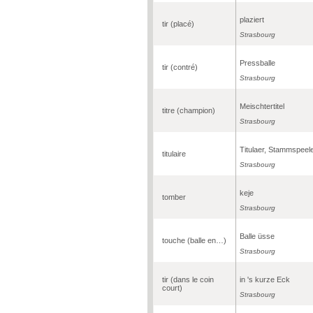
plaziert
tir (placé)
Strasbourg
Pressballe
tir (contré)
Strasbourg
Meischtertitel
titre (champion)
Strasbourg
Titulaer, Stammspeel
titulaire
Strasbourg
keje
tomber
Strasbourg
Balle üsse
touche (balle en…)
Strasbourg
tir (dans le coin
in 's kurze Eck
court)
Strasbourg