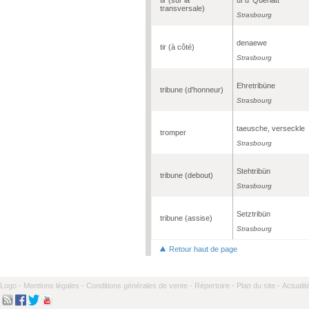
transversale)
Strasbourg
denaewe
tir (à côté)
Strasbourg
Ehretribüne
tribune (d'honneur)
Strasbourg
taeusche, verseckle
tromper
Strasbourg
Stehtribün
tribune (debout)
Strasbourg
Setztribün
tribune (assise)
Strasbourg
Retour haut de page
Logo -
Mentions légales -
Conditions générales de vente -
Répertoire -
Plan du site -
Actualit