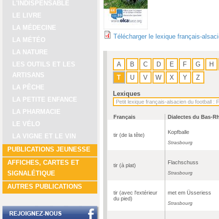
L'INDISPENSABLE
LE LIVRE
LA MÉDECINE
Télécharger le lexique français-alsac
LA MÉTÉO
LA NATURE
A
B
C
D
E
F
G
H
LES OUTILS ET LES
ARTISANS
T
U
V
W
X
Y
Z
LA PÊCHE
Lexiques
LA PETITE ENFANCE
LA PHARMACIE
Français
Dialectes du Bas-R
LE VÉLO
Kopfballe
tir (de la tête)
LA VIGNE ET LE VIN
Strasbourg
PUBLICATIONS JEUNESSE
AFFICHES, CARTES ET
Flachschuss
tir (à plat)
SIGNALÉTIQUE
Strasbourg
AUTRES PUBLICATIONS
tir (avec l'extérieur
met em Üsseriess
du pied)
Strasbourg