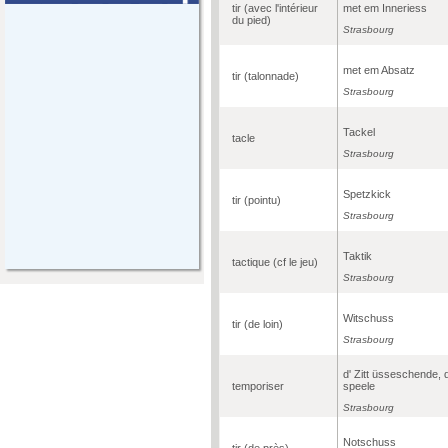
tir (avec l'intérieur
met em Inneriess
du pied)
Strasbourg
met em Absatz
tir (talonnade)
Strasbourg
Tackel
tacle
Strasbourg
Spetzkick
tir (pointu)
Strasbourg
Taktik
tactique (cf le jeu)
Strasbourg
Witschuss
tir (de loin)
Strasbourg
d' Zitt üsseschende, 
temporiser
speele
Strasbourg
Notschuss
tir (de près)