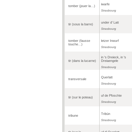
iwarfe
tomber (jouer la…)
Strasbourg
under d' Latt
tir (sous la barre)
Strasbourg
tomber (fausse
letzer Inwurf
touche…)
Strasbourg
in 's Dreieck, in 's
tir (dans la lucarne)
Dreiaengele
Strasbourg
Querlatt
transversale
Strasbourg
uf de Pfoschte
tir (sur le poteau)
Strasbourg
Tribün
tribune
Strasbourg
tir (sur la
uf d' Querlatt