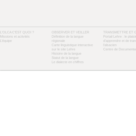
L'OLCA C'EST QUOI ?
OBSERVER ET VEILLER
TRANSMETTRE ET 
Missions et activités
Définition de la langue
Portail Lehre : le plaisi
L’équipe
régionale
d’apprendre et de tra
Carte linguistique interactive
l’alsacien
sur le site Lehre
Centre de Documentat
Histoire de la langue
Statut de la langue
Le dialecte en chiffres