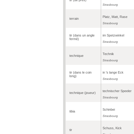
Strasbourg
Platz, Matt, Rase
terrain
Strasbourg
tir (dans un angle
im Spetzwinkel
fermé)
Strasbourg
Technik
technique
Strasbourg
tir (dans le coin
in 's lange Eck
long)
Strasbourg
technischer Speeler
technique (joueur)
Strasbourg
Schinbei
tibia
Strasbourg
Schuss, Kick
tir