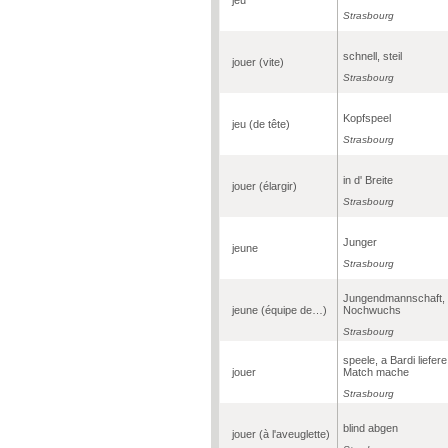
Strasbourg
schnell, steil
jouer (vite)
Strasbourg
Kopfspeel
jeu (de tête)
Strasbourg
in d' Breite
jouer (élargir)
Strasbourg
Junger
jeune
Strasbourg
Jungendmannschaft,
jeune (équipe de…)
Nochwuchs
Strasbourg
speele, a Bardi liefere
jouer
Match mache
Strasbourg
blind abgen
jouer (à l'aveuglette)