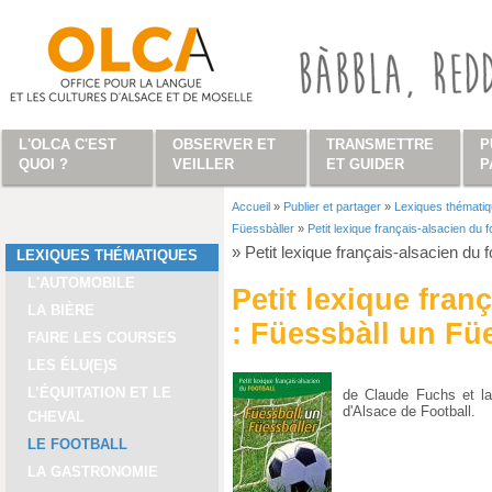
Aller au contenu principal
L'OLCA C'EST
OBSERVER ET
TRANSMETTRE
P
QUOI ?
VEILLER
ET GUIDER
P
Accueil
»
Publier et partager
»
Lexiques thémati
Vous êtes ici
Füessbàller
»
Petit lexique français-alsacien du 
»
Petit lexique français-alsacien du 
LEXIQUES THÉMATIQUES
L'AUTOMOBILE
Petit lexique fran
LA BIÈRE
: Füessbàll un Fü
FAIRE LES COURSES
LES ÉLU(E)S
L’ÉQUITATION ET LE
de Claude Fuchs et la
d'Alsace de Football.
CHEVAL
LE FOOTBALL
LA GASTRONOMIE