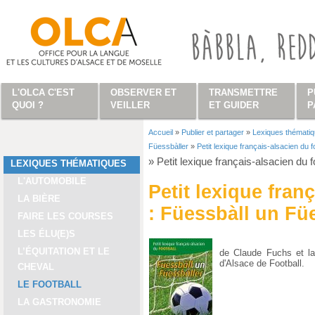
Aller au contenu principal
L'OLCA C'EST
OBSERVER ET
TRANSMETTRE
P
QUOI ?
VEILLER
ET GUIDER
P
Accueil
»
Publier et partager
»
Lexiques thémati
Vous êtes ici
Füessbàller
»
Petit lexique français-alsacien du 
»
Petit lexique français-alsacien du 
LEXIQUES THÉMATIQUES
L'AUTOMOBILE
Petit lexique fran
LA BIÈRE
: Füessbàll un Fü
FAIRE LES COURSES
LES ÉLU(E)S
L’ÉQUITATION ET LE
de Claude Fuchs et la
d'Alsace de Football.
CHEVAL
LE FOOTBALL
LA GASTRONOMIE