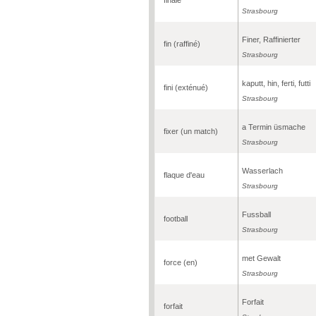
Strasbourg
Finer, Raffinierter
fin (raffiné)
Strasbourg
kaputt, hin, ferti, futti
fini (exténué)
Strasbourg
a Termin üsmache
fixer (un match)
Strasbourg
Wasserlach
flaque d'eau
Strasbourg
Fussball
football
Strasbourg
met Gewalt
force (en)
Strasbourg
Forfait
forfait