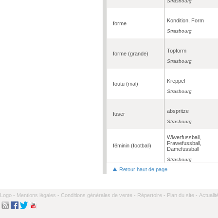
Strasbourg
Kondition, Form
forme
Strasbourg
Topform
forme (grande)
Strasbourg
Kreppel
foutu (mal)
Strasbourg
abspritze
fuser
Strasbourg
Wiwerfussball,
Frawefussball,
féminin (football)
Damefussball
Strasbourg
Retour haut de page
Logo -
Mentions légales -
Conditions générales de vente -
Répertoire -
Plan du site -
Actualit