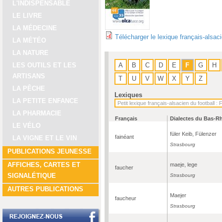
L'INDISPENSABLE
LE LIVRE
LA MÉDECINE
Télécharger le lexique français-alsac
LA MÉTÉO
LA NATURE
A
B
C
D
E
F
G
H
LES OUTILS ET LES
ARTISANS
T
U
V
W
X
Y
Z
LA PÊCHE
Lexiques
LA PETITE ENFANCE
LA PHARMACIE
Français
Dialectes du Bas-R
LE VÉLO
füler Keib, Fülenzer
fainéant
LA VIGNE ET LE VIN
Strasbourg
PUBLICATIONS JEUNESSE
AFFICHES, CARTES ET
maeje, lege
faucher
SIGNALÉTIQUE
Strasbourg
AUTRES PUBLICATIONS
Maejer
faucheur
Strasbourg