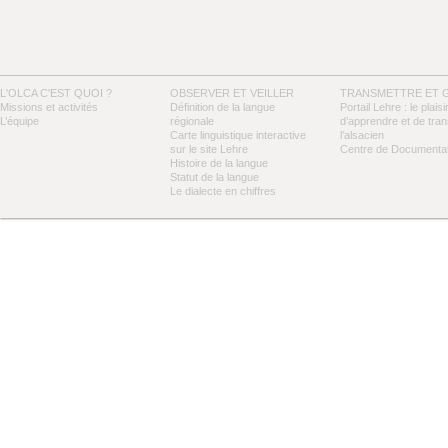
L'OLCA C'EST QUOI ?
OBSERVER ET VEILLER
TRANSMETTRE ET 
Missions et activités
Définition de la langue
Portail Lehre : le plaisi
L’équipe
régionale
d’apprendre et de tra
Carte linguistique interactive
l’alsacien
sur le site Lehre
Centre de Documentat
Histoire de la langue
Statut de la langue
Le dialecte en chiffres