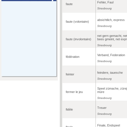
Fehler, Faul
faute
Strasbourg
absichtlich, express
faute (volontaire)
Strasbourg
net gern gemacht, ne
faute (involontaire)
bees gmeint, net exp
Strasbourg
Verband, Federation
fédération
Strasbourg
feindere, tauesche
feinter
Strasbourg
Speel zümache, zürej
fermer le jeu
müre
Strasbourg
Treuer
fidèle
Strasbourg
Finale, Endspeel
finale