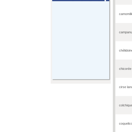
camomill
campanu
chélidoin
chicorée
cirse lan
colchiqu
coquelic