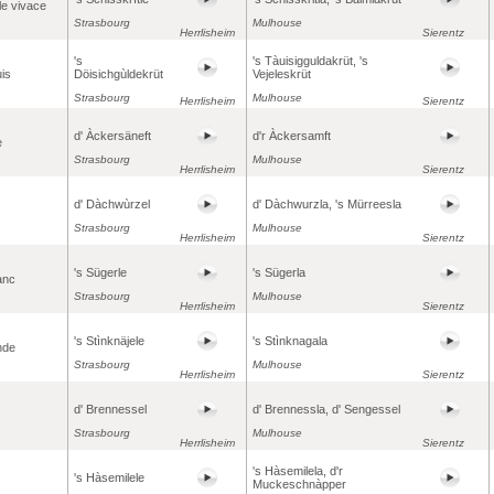
le vivace
Strasbourg
Mulhouse
Herrlisheim
Sierentz
's
's Tàuisigguldakrüt, 's
uis
Döisichgùldekrüt
Vejeleskrüt
Strasbourg
Mulhouse
Herrlisheim
Sierentz
d' Àckersäneft
d'r Àckersamft
e
Strasbourg
Mulhouse
Herrlisheim
Sierentz
d' Dàchwùrzel
d' Dàchwurzla, 's Mürreesla
Strasbourg
Mulhouse
Herrlisheim
Sierentz
's Sügerle
's Sügerla
anc
Strasbourg
Mulhouse
Herrlisheim
Sierentz
's Stìnknäjele
's Stìnknagala
inde
Strasbourg
Mulhouse
Herrlisheim
Sierentz
d' Brennessel
d' Brennessla, d' Sengessel
Strasbourg
Mulhouse
Herrlisheim
Sierentz
's Hàsemilela, d'r
's Hàsemilele
Muckeschnàpper