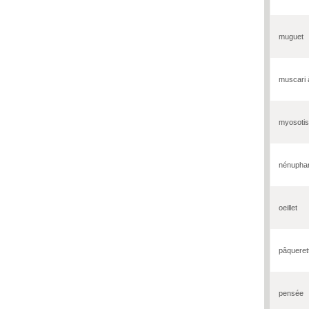
muguet
muscari 
myosotis
nénupha
oeillet
pâqueret
pensée