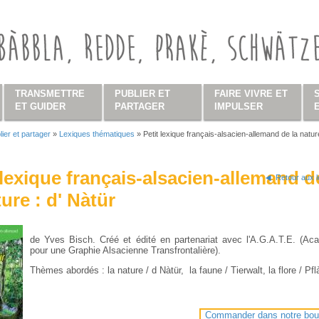
TRANSMETTRE
PUBLIER ET
FAIRE VIVRE ET
ET GUIDER
PARTAGER
IMPULSER
lier et partager
»
Lexiques thématiques
»
Petit lexique français-alsacien-allemand de la nature
s ici
 lexique français-alsacien-allemand d
Retour aux 
ture : d' Nàtür
de Yves Bisch. Créé et édité en partenariat avec l'A.G.A.T.E. (Ac
pour une Graphie Alsacienne Transfrontalière).
Thèmes abordés : la nature / d Nàtür, la faune / Tierwalt, la flore / Pf
Commander dans notre bou