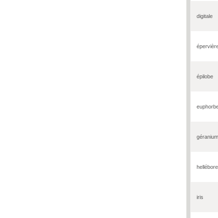
digitale
épervièr
épilobe
euphorb
géraniu
hellébore
iris