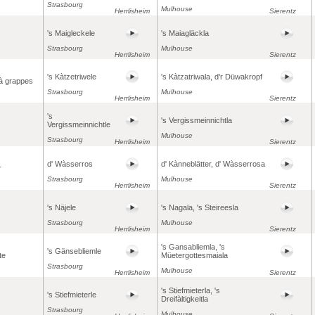
Strasbourg
Mulhouse
Herrlisheim
Sierentz
's Maigleckele
's Maiagläckla
Strasbourg
Mulhouse
Herrlisheim
Sierentz
's Kàtzetriwele
's Kàtzatriwala, d'r Düwakropf
à grappes
Strasbourg
Mulhouse
Herrlisheim
Sierentz
's
's Vergissmeinnichtla
Vergissmeinnichtle
Mulhouse
Strasbourg
Herrlisheim
Sierentz
d' Wàsserros
d' Kànneblätter, d' Wàsserrosa
r
Strasbourg
Mulhouse
Herrlisheim
Sierentz
's Näjele
's Nagala, 's Steireesla
Strasbourg
Mulhouse
Herrlisheim
Sierentz
's Gansabliemla, 's
's Gänsebliemle
te
Müetergottesmaiala
Strasbourg
Mulhouse
Herrlisheim
Sierentz
's Stiefmieterla, 's
's Stiefmieterle
Dreifàltigkeitla
Strasbourg
Mulhouse