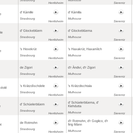
Strasbourg
Mulhouse
Herrlisheim
Sierentz
d' Kàmille
d' Kàmilla
e
Strasbourg
Mulhouse
Herrlisheim
Sierentz
d' Glockeblüem
d' Glockeblüema
le
Strasbourg
Mulhouse
Herrlisheim
Sierentz
's Hexekrüt
's Haxakrüt, Haxamìlch
e
Strasbourg
Mulhouse
Herrlisheim
Sierentz
de Zigori
d'r Àndivi, d'r Zigori
Strasbourg
Mulhouse
Herrlisheim
Sierentz
's Kràtzdìschdele
's Kràtzdischtala
céolé
Strasbourg
Mulhouse
Herrlisheim
Sierentz
d' Schüelerblüema, d'
d' Schüelerblüem
e
Kiehdutta
Strasbourg
Mulhouse
Herrlisheim
Sierentz
d'r Rotmohn, d'r Goglico, d'r
de Rotmohn
ot
firig Mànn
Strasbourg
Mulhouse
Herrlisheim
Sierentz