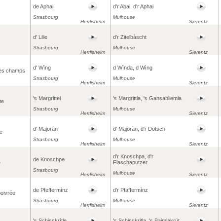
de Aphai
d'r Abai, d'r Aphai
Strasbourg
Mulhouse
Herrlisheim
Sierentz
d' Lilie
d'r Zitelbàscht
Strasbourg
Mulhouse
Herrlisheim
Sierentz
d' Wìng
d Wìnda, d Wìng
des champs
Strasbourg
Mulhouse
Herrlisheim
Sierentz
's Margrittel
's Margrittla, 's Gansabliemla
te
Strasbourg
Mulhouse
Herrlisheim
Sierentz
d' Majoràn
d' Majoràn, d'r Dotsch
ne
Strasbourg
Mulhouse
Herrlisheim
Sierentz
d'r Knoschpa, d'r
de Knoschpe
e
Flaschaputzer
Strasbourg
Mulhouse
Herrlisheim
Sierentz
de Pfeffermìnz
d'r Pfaffermìnz
oivrée
Strasbourg
Mulhouse
Herrlisheim
Sierentz
's Schisskrìtle
's Schisskritla, 's Baimlakrüt