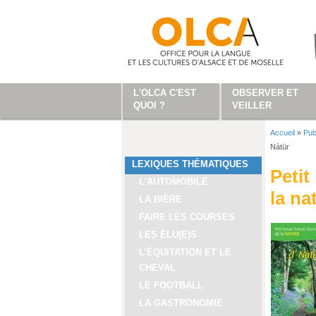
Aller au contenu principal
L'OLCA C'EST
OBSERVER ET
QUOI ?
VEILLER
Accueil
»
Pub
Vous ête
Nàtür
LEXIQUES THÉMATIQUES
Petit
L'AUTOMOBILE
la na
LA BIÈRE
FAIRE LES COURSES
LES ÉLU(E)S
L’ÉQUITATION ET LE
CHEVAL
LE FOOTBALL
LA GASTRONOMIE