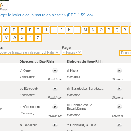
rger le lexique de la nature en alsacien (PDF, 1.59 Mo)
C
D
E
F
G
H
I
J
K
L
M
N
O
P
Q
R
V
W
X
Y
Z
es
Page
s
Dialectes du Bas-Rhin
Dialectes du Haut-Rhin
d' Klette
d' Klatta
Strasbourg
Mulhouse
Herrlisheim
Sierentz
de Bäredoob
d'r Baradooba, Baradàtsa
Strasbourg
Mulhouse
Herrlisheim
Sierentz
d'r Hàhnafüess, d
d' Bùtterblüem
’or
Butterblüema
Strasbourg
Mulhouse
Herrlisheim
Sierentz
's Heidekrüt
's Heidakrüt, 's Erika