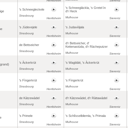
Herrlisheim
Sierentz
's Schneegläckla, 's Gretel ìn
's Schneegleckele
ige
d'r Heck
Strasbourg
Mulhouse
Herrlisheim
Sierentz
's Jùdevejele
's Judavèijala
he
Strasbourg
Mulhouse
Herrlisheim
Sierentz
d'r Bettseicher, d'
de Bettseicher
Kettenastüda, d'r Ràcheputzer
Strasbourg
Mulhouse
Herrlisheim
Sierentz
's Àckerkrüt
's Wagblätt, 's Àckerkrüt
(grand)
Strasbourg
Mulhouse
Herrlisheim
Sierentz
's Fìngerkrüt
's Fìngerkrüt
Strasbourg
Mulhouse
Herrlisheim
Sierentz
de Kàtzewàdel
d'r Kàtzewàdel, d'r Ràttawàdel
Strasbourg
Mulhouse
Herrlisheim
Sierentz
's Primele
's Schlìsselbliemla, 's Primala
e
Strasbourg
Mulhouse
Herrlisheim
Sierentz