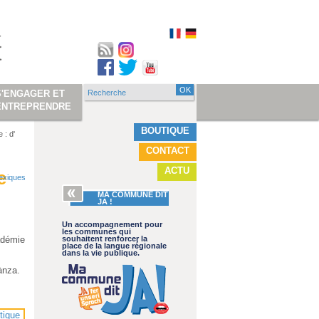
Recherche
S'ENGAGER ET
Formulaire de
ENTREPRENDRE
recherche
BOUTIQUE
 : d'
CONTACT
ACTU
e
lexiques
MA COMMUNE DIT
JA !
Un accompagnement pour
les communes qui
adémie
souhaitent renforcer la
place de la langue régionale
dans la vie publique.
lànza.
tique