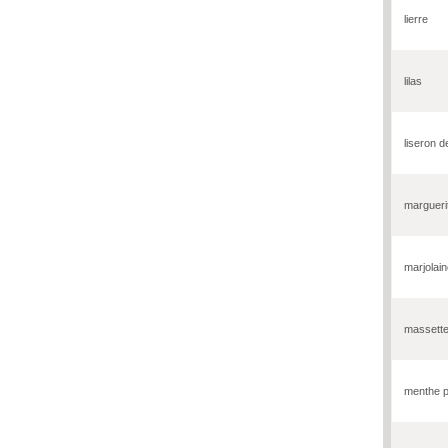
lierre
lilas
liseron 
margueri
marjolai
massett
menthe p