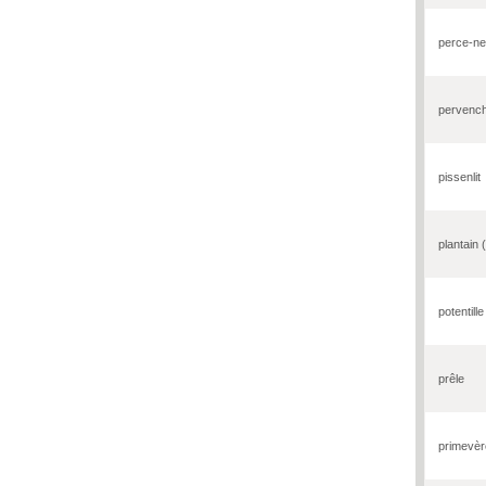
perce-ne
pervenc
pissenlit
plantain 
potentille
prêle
primevèr