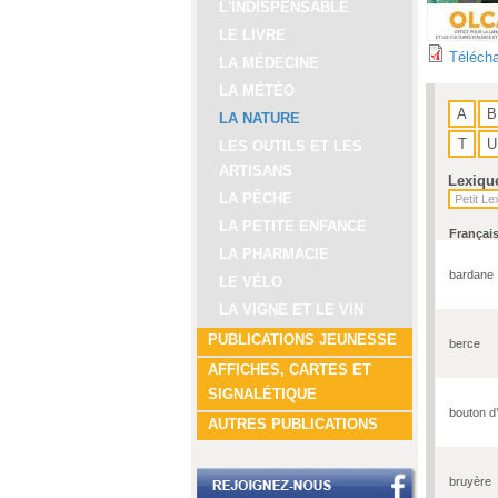
L'INDISPENSABLE
LE LIVRE
Télécha
LA MÉDECINE
LA MÉTÉO
A
B
LA NATURE
T
U
LES OUTILS ET LES
ARTISANS
Lexiqu
LA PÊCHE
LA PETITE ENFANCE
Françai
LA PHARMACIE
bardane
LE VÉLO
LA VIGNE ET LE VIN
PUBLICATIONS JEUNESSE
berce
AFFICHES, CARTES ET
SIGNALÉTIQUE
bouton d
AUTRES PUBLICATIONS
bruyère