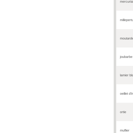
mercuria
millepert
moutard
joubarbe
lamier bl
oeillet d’
ortie
muflier