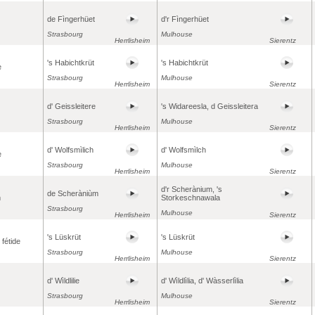
de Fìngerhüet
d'r Fìngerhüet
Strasbourg
Mulhouse
Herrlisheim
Sierentz
's Habichtkrüt
's Habichtkrüt
e
Strasbourg
Mulhouse
Herrlisheim
Sierentz
d' Geissleitere
's Widareesla, d Geissleitera
Strasbourg
Mulhouse
Herrlisheim
Sierentz
d' Wolfsmìlich
d' Wolfsmìlch
e
Strasbourg
Mulhouse
Herrlisheim
Sierentz
d'r Scherànium, 's
de Scheràniùm
m
Storkeschnawala
Strasbourg
Mulhouse
Herrlisheim
Sierentz
's Lüskrüt
's Lüskrüt
 fétide
Strasbourg
Mulhouse
Herrlisheim
Sierentz
d' Wìldlilie
d' Wìldlìlia, d' Wàsserlìlia
Strasbourg
Mulhouse
Herrlisheim
Sierentz