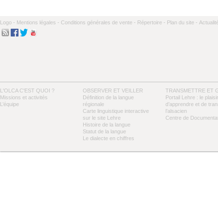
Logo -
Mentions légales -
Conditions générales de vente -
Répertoire -
Plan du site -
Actualit
L'OLCA C'EST QUOI ?
OBSERVER ET VEILLER
TRANSMETTRE ET 
Missions et activités
Définition de la langue
Portail Lehre : le plaisi
L’équipe
régionale
d’apprendre et de tra
Carte linguistique interactive
l’alsacien
sur le site Lehre
Centre de Documentat
Histoire de la langue
Statut de la langue
Le dialecte en chiffres