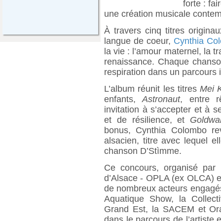
forte : fa
une création musicale contem
À travers cinq titres originau
langue de coeur,
Cynthia Co
la vie : l’amour maternel, la t
renaissance. Chaque chanson
respiration dans un parcours in
L’album réunit les titres
Mei 
enfants,
Astronaut
, entre r
invitation à s’accepter et à s
et de résilience, et
Goldwa
bonus, Cynthia Colombo re
alsacien, titre avec lequel 
chanson D’Stìmme.
Ce concours, organisé par l
d’Alsace - OPLA (ex OLCA) 
de nombreux acteurs engagés
Aquatique Show, la Collect
Grand Est, la SACEM et Or
dans le parcours de l’artist