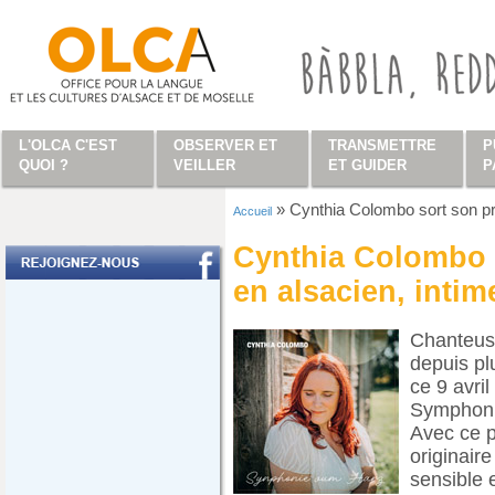
Aller au contenu principal
L'OLCA C'EST
OBSERVER ET
TRANSMETTRE
P
QUOI ?
VEILLER
ET GUIDER
P
»
Cynthia Colombo sort son pr
Accueil
Vous êtes ici
Cynthia Colombo 
en alsacien, intim
Chanteuse
depuis pl
ce 9 avri
Symphoni
Avec ce p
originair
sensible 