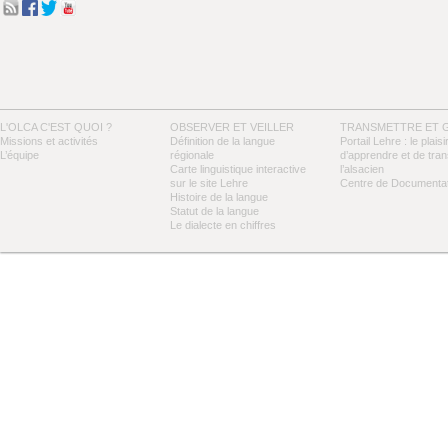
L'OLCA C'EST QUOI ?
OBSERVER ET VEILLER
TRANSMETTRE ET 
Missions et activités
Définition de la langue
Portail Lehre : le plaisi
L’équipe
régionale
d’apprendre et de tra
Carte linguistique interactive
l’alsacien
sur le site Lehre
Centre de Documentat
Histoire de la langue
Statut de la langue
Le dialecte en chiffres