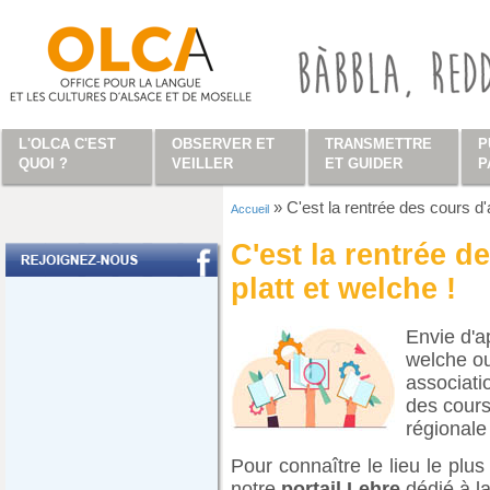
Aller au contenu principal
L'OLCA C'EST
OBSERVER ET
TRANSMETTRE
P
QUOI ?
VEILLER
ET GUIDER
P
»
C'est la rentrée des cours d'
Accueil
Vous êtes ici
C'est la rentrée d
platt et welche !
Envie d'ap
welche ou
associati
des cours
régionale
Pour connaître le lieu le pl
notre
portail Lehre
dédié à la