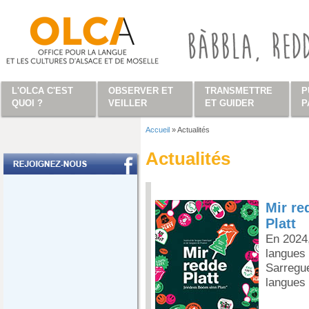
Aller au contenu principal
L'OLCA C'EST
OBSERVER ET
TRANSMETTRE
P
QUOI ?
VEILLER
ET GUIDER
P
Accueil
»
Actualités
Vous êtes ici
Actualités
Mir re
Platt
En 2024,
langues 
Sarregue
langues 