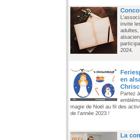
Conco
L'associ
invite l
adultes,
alsacien
particip
2024.
Feries
en als
Chrisc
Partez à
emblémat
magie de Noël au fil des acti
de l'année 2023 !
La com