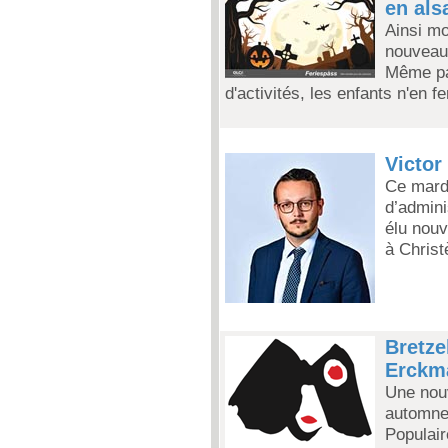
en als
Ainsi mo
nouveau
Même pa
d'activités, les enfants n'en f
Victor
Ce mardi
d’admini
élu nou
à Christè
Bretze
Erckma
Une nouv
automne 
Populair