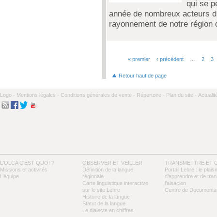
qui se p
année de nombreux acteurs di
rayonnement de notre région 
« premier
‹ précédent
…
2
3
Pages
Retour haut de page
Logo -
Mentions légales -
Conditions générales de vente -
Répertoire -
Plan du site -
Actualit
L'OLCA C'EST QUOI ?
OBSERVER ET VEILLER
TRANSMETTRE ET 
Missions et activités
Définition de la langue
Portail Lehre : le plaisi
L’équipe
régionale
d’apprendre et de tra
Carte linguistique interactive
l’alsacien
sur le site Lehre
Centre de Documentat
Histoire de la langue
Statut de la langue
Le dialecte en chiffres