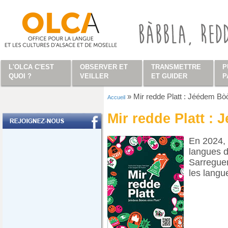
Aller au contenu principal
L'OLCA C'EST
OBSERVER ET
TRANSMETTRE
P
QUOI ?
VEILLER
ET GUIDER
P
»
Mir redde Platt : Jéédem Bò
Accueil
Vous êtes ici
Mir redde Platt :
En 2024, 
langues d
Sarreguem
les langu