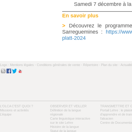
Samedi 7 décembre à l
En savoir plus
>
Découvrez le programme 
Sarreguemines :
https://ww
platt-2024
Logo -
Mentions légales -
Conditions générales de vente -
Répertoire -
Plan du site -
Actualit
L'OLCA C'EST QUOI ?
OBSERVER ET VEILLER
TRANSMETTRE ET 
Missions et activités
Définition de la langue
Portail Lehre : le plaisi
L’équipe
régionale
d’apprendre et de tra
Carte linguistique interactive
l’alsacien
sur le site Lehre
Centre de Documentat
Histoire de la langue
Statut de la langue