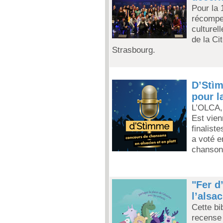
Pour la 
récompen
culturel
de la Ci
Strasbourg.
D’Stìm
pour l
L’OLCA,
Est vien
finalist
a voté e
chanson 
"Fer d
l’alsa
Cette bi
recense 