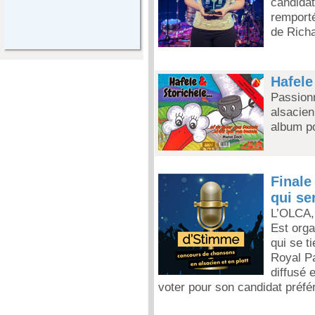
candidat
remporté
de Richa
Hafele
Passionn
alsacien
album po
Finale
qui se
L’OLCA,
Est orga
qui se t
Royal Pa
diffusé e
voter pour son candidat préfé