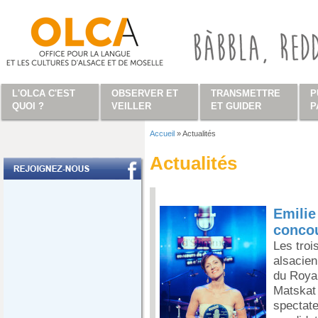
Aller au contenu principal
L'OLCA C'EST
OBSERVER ET
TRANSMETTRE
P
QUOI ?
VEILLER
ET GUIDER
P
Accueil
»
Actualités
Vous êtes ici
Actualités
Emilie
conco
Les troi
alsacien
du Royal
Matskat 
spectate