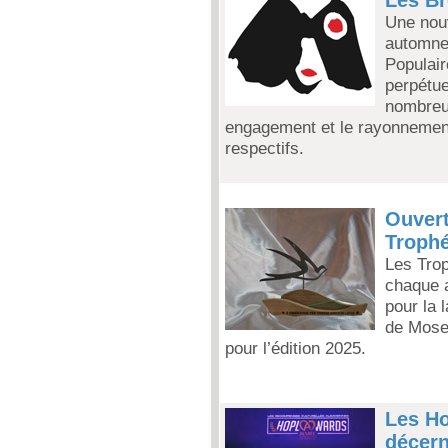
Une nouv
automne 
Populair
perpétue
nombreux
engagement et le rayonnement
respectifs.
Ouvert
Troph
Les Tro
chaque 
pour la 
de Mosel
pour l’édition 2025.
Les Ho
décer