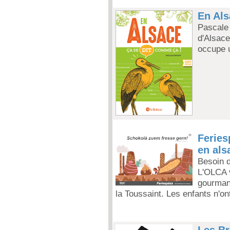
En Als
Pascale 
d'Alsace
occupe 
Feries
en als
Besoin 
L'OLCA v
gourman
la Toussaint. Les enfants n'on
Les Br