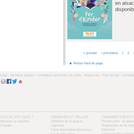
en alsac
disponib
« premier
‹ précédent
1
2
Pages
Retour haut de page
Logo -
Mentions légales -
Conditions générales de vente -
Répertoire -
Plan du site -
Actualit
L'OLCA C'EST QUOI ?
OBSERVER ET VEILLER
TRANSMETTRE ET 
Missions et activités
Définition de la langue
Portail Lehre : le plaisi
L’équipe
régionale
d’apprendre et de tra
Carte linguistique interactive
l’alsacien
sur le site Lehre
Centre de Documentat