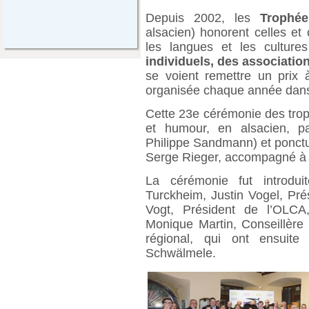
Depuis 2002, les
Trophé
alsacien) honorent celles et
les langues et les culture
individuels, des associati
se voient remettre un prix à
organisée chaque année dans u
Cette 23e cérémonie des tro
et humour, en alsacien, pa
Philippe Sandmann) et ponctu
Serge Rieger, accompagné à 
La cérémonie fut introdui
Turckheim, Justin Vogel, Prés
Vogt, Président de l’OLCA
Monique Martin, Conseillère 
régional, qui ont ensuite
Schwälmele.