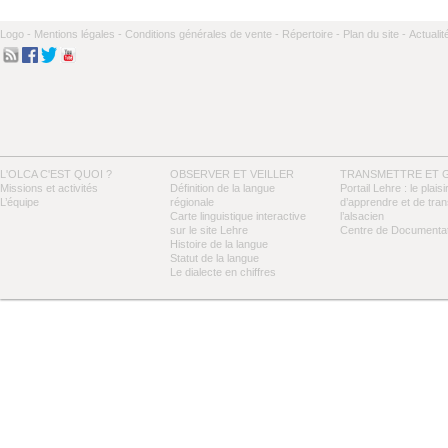
Logo -
Mentions légales -
Conditions générales de vente -
Répertoire -
Plan du site -
Actualit
L'OLCA C'EST QUOI ?
OBSERVER ET VEILLER
TRANSMETTRE ET 
Missions et activités
Définition de la langue
Portail Lehre : le plaisi
L’équipe
régionale
d’apprendre et de tra
Carte linguistique interactive
l’alsacien
sur le site Lehre
Centre de Documentat
Histoire de la langue
Statut de la langue
Le dialecte en chiffres