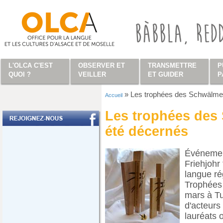
Aller au contenu principal
L'OLCA C'EST
OBSERVER ET
TRANSMETTRE
P
QUOI ?
VEILLER
ET GUIDER
P
»
Les trophées des Schwälmel
Accueil
Vous êtes ici
Les trophées des
été décernés
Événement
Friehjohr
langue ré
Trophées 
mars à Tu
d'acteurs 
lauréats 