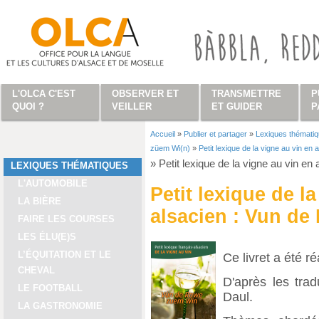
Aller au contenu principal
L'OLCA C'EST
OBSERVER ET
TRANSMETTRE
P
QUOI ?
VEILLER
ET GUIDER
P
Accueil
»
Publier et partager
»
Lexiques thémati
Vous êtes ici
züem Wi(n)
»
Petit lexique de la vigne au vin e
»
Petit lexique de la vigne au vin e
LEXIQUES THÉMATIQUES
L'AUTOMOBILE
Petit lexique de l
LA BIÈRE
alsacien : Vun de
FAIRE LES COURSES
LES ÉLU(E)S
L’ÉQUITATION ET LE
Ce livret a été r
CHEVAL
D'après les tra
LE FOOTBALL
Daul.
LA GASTRONOMIE