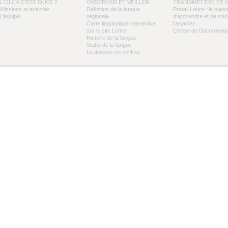
L'OLCA C'EST QUOI ?
OBSERVER ET VEILLER
TRANSMETTRE ET 
Missions et activités
Définition de la langue
Portail Lehre : le plaisi
L’équipe
régionale
d’apprendre et de tra
Carte linguistique interactive
l’alsacien
sur le site Lehre
Centre de Documentat
Histoire de la langue
Statut de la langue
Le dialecte en chiffres