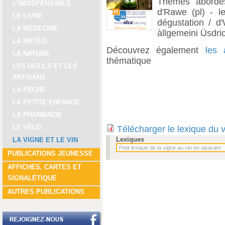
Thèmes abordés
L'INDISPENSABLE
d'Rawe (pl) - le
LE LIVRE
dégustation / d'
LA MÉDECINE
àllgemeini Üsdric
LA MÉTÉO
Découvrez également
les 
LA NATURE
thématique
LES OUTILS ET LES
ARTISANS
LA PÊCHE
LA PETITE ENFANCE
LA PHARMACIE
LE VÉLO
Télécharger le lexique du 
Lexiques
LA VIGNE ET LE VIN
PUBLICATIONS JEUNESSE
AFFICHES, CARTES ET
SIGNALÉTIQUE
AUTRES PUBLICATIONS