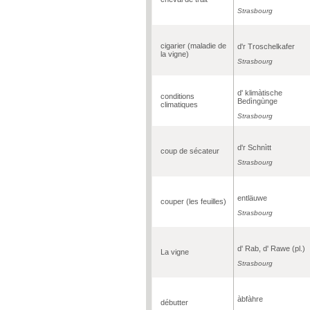
Strasbourg
cigarier (maladie de
d'r Troschelkafer
la vigne)
Strasbourg
d' klimàtische
conditions
Bedìngùnge
climatiques
Strasbourg
d'r Schnìtt
coup de sécateur
Strasbourg
entläuwe
couper (les feuilles)
Strasbourg
d' Rab, d' Rawe (pl.)
La vigne
Strasbourg
àbfàhre
débutter