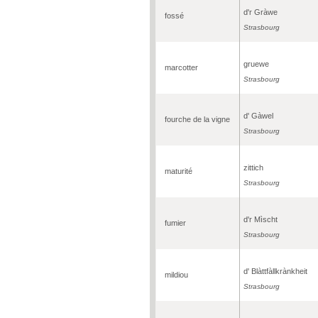
d'r Gràwe
fossé
Strasbourg
gruewe
marcotter
Strasbourg
d' Gàwel
fourche de la vigne
Strasbourg
zittich
maturité
Strasbourg
d'r Mìscht
fumier
Strasbourg
d' Blàttfàllkrànkheit
mildiou
Strasbourg