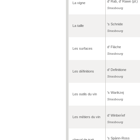
d' Rab, d' Rawe (pl.)
La vigne
Strasbourg
's Schnide
La taille
Strasbourg
d' Fläche
Les surfaces
Strasbourg
d' Definitione
Les définitions
Strasbourg
's Warikzej
Les outils du vin
Strasbourg
d' Winberìef
Les métiers du vin
Strasbourg
's Spànn-Ross
cheval de trait