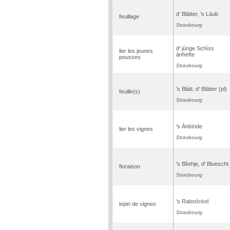
d' Blätter, 's Läub
feuillage
Strasbourg
d' jùnge Schìss
lier les jeunes
ànhefte
pousses
Strasbourg
's Blàtt, d' Blätter (pl)
feuille(s)
Strasbourg
's Ànbìnde
lier les vignes
Strasbourg
's Blìehje, d' Bluescht
floraison
Strasbourg
's Rabstìckel
lopin de vignes
Strasbourg