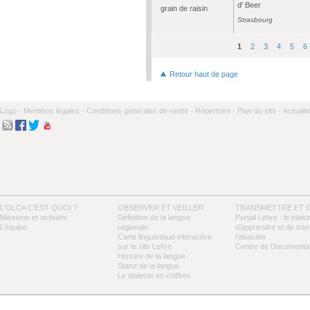
d' Beer
grain de raisin
Strasbourg
1
2
3
4
5
6
Pages
Retour haut de page
Logo -
Mentions légales -
Conditions générales de vente -
Répertoire -
Plan du site -
Actualit
L'OLCA C'EST QUOI ?
OBSERVER ET VEILLER
TRANSMETTRE ET 
Missions et activités
Définition de la langue
Portail Lehre : le plaisi
L’équipe
régionale
d’apprendre et de tra
Carte linguistique interactive
l’alsacien
sur le site Lehre
Centre de Documentat
Histoire de la langue
Statut de la langue
Le dialecte en chiffres