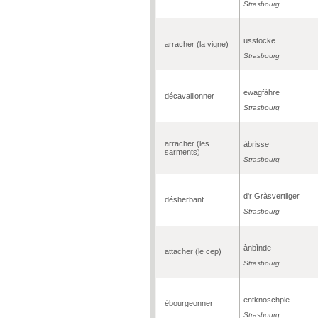
Strasbourg
üsstocke
arracher (la vigne)
Strasbourg
ewagfàhre
décavaillonner
Strasbourg
arracher (les
àbrisse
sarments)
Strasbourg
d'r Gràsvertilger
désherbant
Strasbourg
ànbìnde
attacher (le cep)
Strasbourg
entknoschple
ébourgeonner
Strasbourg