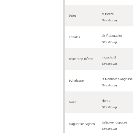
d' Beere
baies
Strasbourg
d'r Rabstacke
échalas
Strasbourg
moschtfül
baies trop mûres
Strasbourg
's Rabholz ewagrisse
échalasser
Strasbourg
rìehre
biner
Strasbourg
üsläuwe, üspùtze
élaguer les vignes
Strasbourg