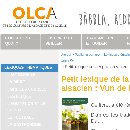
Aller au contenu principal
L'OLCA C'EST
OBSERVER ET
TRANSMETTRE
P
QUOI ?
VEILLER
ET GUIDER
P
Accueil
»
Publier et partager
»
Lexiques thémati
Vous êtes ici
züem Wi(n)
»
Petit lexique de la vigne au vin e
LEXIQUES THÉMATIQUES
L'AUTOMOBILE
Petit lexique de l
LA BIÈRE
alsacien : Vun de
FAIRE LES COURSES
LES ÉLU(E)S
L’ÉQUITATION ET LE
Ce livret a été r
CHEVAL
D'après les tra
LE FOOTBALL
Daul.
LA GASTRONOMIE