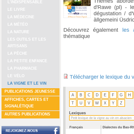
Thèmes abordés
L'INDISPENSABLE
d'Rawe (pl) - le
LE LIVRE
dégustation / d'
LA MÉDECINE
àllgemeini Üsdric
LA MÉTÉO
Découvrez également
les 
LA NATURE
thématique
LES OUTILS ET LES
ARTISANS
LA PÊCHE
LA PETITE ENFANCE
LA PHARMACIE
LE VÉLO
Télécharger le lexique du 
LA VIGNE ET LE VIN
PUBLICATIONS JEUNESSE
A
B
C
D
E
F
G
H
AFFICHES, CARTES ET
T
U
V
W
X
Y
Z
SIGNALÉTIQUE
Lexiques
AUTRES PUBLICATIONS
Français
Dialectes du Bas-R