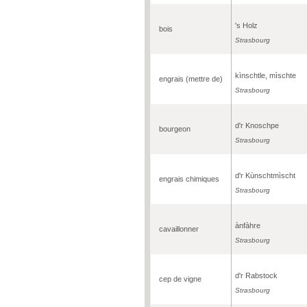
's Holz
bois
Strasbourg
kìnschtle, mìschte
engrais (mettre de)
Strasbourg
d'r Knoschpe
bourgeon
Strasbourg
d'r Kùnschtmìscht
engrais chimiques
Strasbourg
ànfàhre
cavaillonner
Strasbourg
d'r Rabstock
cep de vigne
Strasbourg