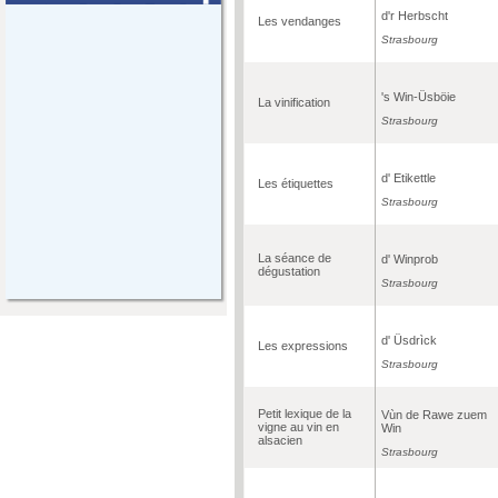
d'r Herbscht
Les vendanges
Strasbourg
's Win-Üsböie
La vinification
Strasbourg
d' Etikettle
Les étiquettes
Strasbourg
La séance de
d' Winprob
dégustation
Strasbourg
d' Üsdrìck
Les expressions
Strasbourg
Petit lexique de la
Vùn de Rawe zuem
vigne au vin en
Win
alsacien
Strasbourg