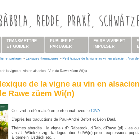
TRANSMETTRE
PUBLIER ET
FAIRE VIVRE ET
ET GUIDER
PARTAGER
IMPULSER
lier et partager
»
Lexiques thématiques
»
Petit lexique de la vigne au vin en alsacien : Vun 
s ici
ue de la vigne au vin en alsacien : Vun de Rawe züem Wi(n)
 lexique de la vigne au vin en alsacien
de Rawe züem Wi(n)
Ce livret a été réalisé en partenariat avec le
CIVA
.
D'après les traductions de Paul-André Befort et Léon Daul.
Thèmes abordés : la vigne / d'r Räbstock, d'Rab, d'Rawe (pl) - les out
vin / 's Wärikzej-zig - la dégustation / d'Wi(n) prob - expressions popul
àllgemeini Üsdrick etc...