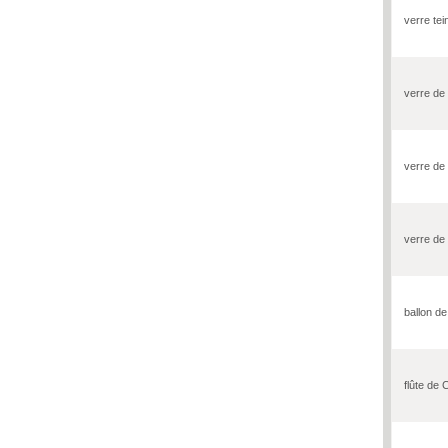
verre tei
verre de
verre de 
verre de
ballon d
flûte de