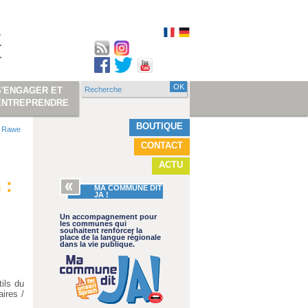
Recherche
S'ENGAGER ET
Formulaire de
ENTREPRENDRE
recherche
BOUTIQUE
de Rawe
CONTACT
ACTU
 :
MA COMMUNE DIT
JA !
Un accompagnement pour
les communes qui
souhaitent renforcer la
place de la langue régionale
dans la vie publique.
ils du
aires /