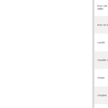
broc (de
taille)
broc en 
carafe
chauffe-
chope
chopine