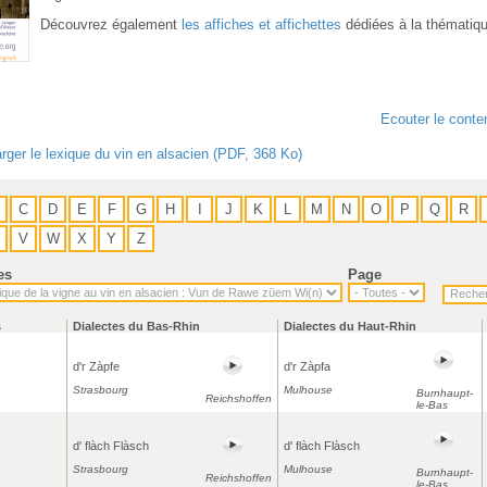
Découvrez également
les affiches et affichettes
dédiées à la thématiq
Ecouter le conte
rger le lexique du vin en alsacien (PDF, 368 Ko)
C
D
E
F
G
H
I
J
K
L
M
N
O
P
Q
R
V
W
X
Y
Z
es
Page
s
Dialectes du Bas-Rhin
Dialectes du Haut-Rhin
d'r Zàpfe
d'r Zàpfa
Strasbourg
Mulhouse
Burnhaupt-
Reichshoffen
le-Bas
d' flàch Flàsch
d' flàch Flàsch
Strasbourg
Mulhouse
Burnhaupt-
Reichshoffen
le-Bas