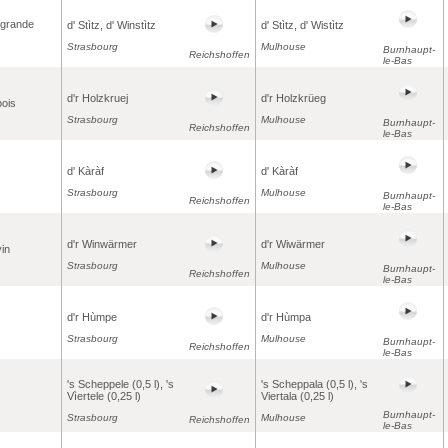
 grande
d' Stìtz, d' Winstìtz
d' Stìtz, d' Wistìtz
Strasbourg
Mulhouse
Burnhaupt-
Reichshoffen
le-Bas
d'r Holzkruej
d'r Holzkrüeg
bois
Strasbourg
Mulhouse
Burnhaupt-
Reichshoffen
le-Bas
d' Kàràf
d' Kàràf
Strasbourg
Mulhouse
Burnhaupt-
Reichshoffen
le-Bas
d'r Winwärmer
d'r Wiwärmer
vin
Strasbourg
Mulhouse
Burnhaupt-
Reichshoffen
le-Bas
d'r Hùmpe
d'r Hùmpa
Strasbourg
Mulhouse
Burnhaupt-
Reichshoffen
le-Bas
's Scheppele (0,5 l), 's
's Scheppala (0,5 l), 's
Vìertele (0,25 l)
Viertala (0,25 l)
Burnhaupt-
Strasbourg
Mulhouse
Reichshoffen
le-Bas