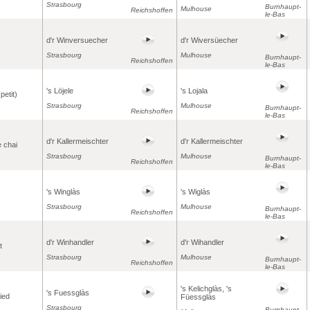
Strasbourg
Burnhaupt-
Mulhouse
Reichshoffen
le-Bas
d'r Winversuecher
d'r Wiversüecher
Strasbourg
Mulhouse
Burnhaupt-
Reichshoffen
le-Bas
's Löjele
's Lojala
petit)
Strasbourg
Mulhouse
Burnhaupt-
Reichshoffen
le-Bas
d'r Kallermeischter
d'r Kallermeischter
e chai
Strasbourg
Mulhouse
Burnhaupt-
Reichshoffen
le-Bas
's Winglàs
's Wiglàs
Strasbourg
Mulhouse
Burnhaupt-
Reichshoffen
le-Bas
d'r Winhandler
d'r Wihandler
t
Strasbourg
Mulhouse
Burnhaupt-
Reichshoffen
le-Bas
's Kelichglàs, 's
's Fuessglàs
ied
Füessglàs
Strasbourg
Burnhaupt-