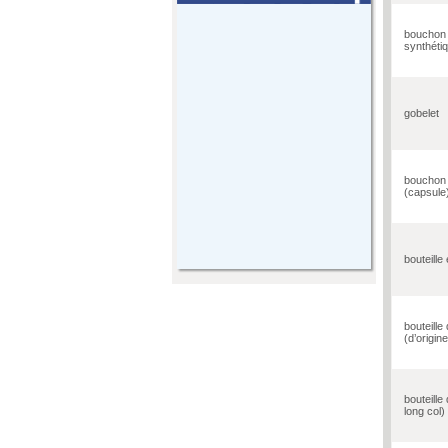
bouchon
synthéti
gobelet
bouchon
(capsule
bouteille
bouteille 
(d’origin
bouteille
long col)