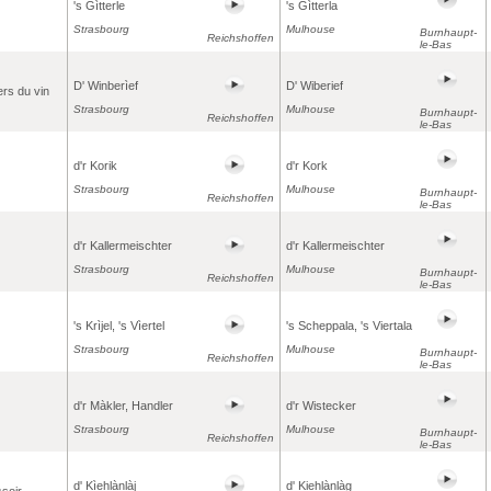
's Gìtterle
's Gìtterla
Strasbourg
Mulhouse
Burnhaupt-
Reichshoffen
le-Bas
D' Winberìef
D' Wiberief
ers du vin
Strasbourg
Mulhouse
Burnhaupt-
Reichshoffen
le-Bas
d'r Korik
d'r Kork
Strasbourg
Mulhouse
Burnhaupt-
Reichshoffen
le-Bas
d'r Kallermeischter
d'r Kallermeischter
Strasbourg
Mulhouse
Burnhaupt-
Reichshoffen
le-Bas
's Krìjel, 's Vìertel
's Scheppala, 's Viertala
Strasbourg
Mulhouse
Burnhaupt-
Reichshoffen
le-Bas
d'r Màkler, Handler
d'r Wistecker
Strasbourg
Mulhouse
Burnhaupt-
Reichshoffen
le-Bas
d' Kìehlànlàj
d' Kiehlànlàg
ssoir