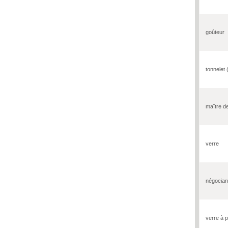
goûteur
tonnelet (
maître d
verre
négocian
verre à p