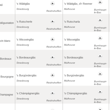
's Wàldglàs
's Wàldglàs, d'r Reemer
nté
Strasbourg
Mulhouse
Burnhaupt-
Reichshoffen
le-Bas
's Rutscherle
's Rutscharla
 dégustation
Strasbourg
Mulhouse
Burnhaupt-
Reichshoffen
le-Bas
's Wisswinglàs
's Wisswiglàs
vin blanc
Strasbourg
Mulhouse
Burnhaupt-
Reichshoffen
le-Bas
's Bordeauxglàs
's Bordeauxglàs
 Bordeaux
Strasbourg
Mulhouse
Burnhaupt-
Reichshoffen
le-Bas
's Burgùnderglàs
's Burgùnderglàs
e Bourgogne
Strasbourg
Mulhouse
Burnhaupt-
Reichshoffen
le-Bas
's Chàmpàgnerglàs
's Chàmpàgnerglàs
 Champagne
Strasbourg
Mulhouse
Burnhaupt-
Reichshoffen
le-Bas