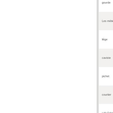
gourde
Les méti
liège
caviste
pichet
courtier
rafraîchi