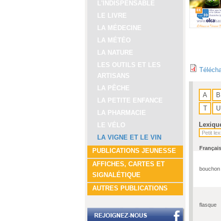
L'INDISPENSABLE
LE LIVRE
LA MÉDECINE
LA MÉTÉO
LA NATURE
LES OUTILS ET LES
Télécha
ARTISANS
LA PÊCHE
A
B
LA PETITE ENFANCE
T
U
LA PHARMACIE
Lexiqu
LE VÉLO
LA VIGNE ET LE VIN
Françai
PUBLICATIONS JEUNESSE
AFFICHES, CARTES ET
bouchon
SIGNALÉTIQUE
AUTRES PUBLICATIONS
flasque