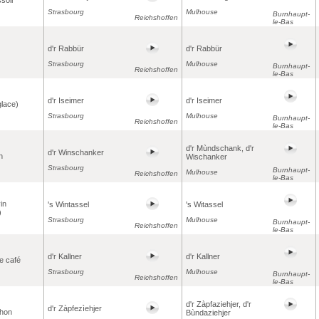
Strasbourg
Mulhouse
Burnhaupt-
Reichshoffen
le-Bas
d'r Rabbür
d'r Rabbür
Strasbourg
Mulhouse
Burnhaupt-
Reichshoffen
le-Bas
d'r Iseimer
d'r Iseimer
glace)
Strasbourg
Mulhouse
Burnhaupt-
Reichshoffen
le-Bas
d'r Mùndschank, d'r
d'r Winschanker
n
Wischanker
Strasbourg
Burnhaupt-
Mulhouse
Reichshoffen
le-Bas
in
's Wintassel
's Witassel
)
Strasbourg
Mulhouse
Burnhaupt-
Reichshoffen
le-Bas
d'r Kallner
d'r Kallner
e café
Strasbourg
Mulhouse
Burnhaupt-
Reichshoffen
le-Bas
d'r Zàpfaziehjer, d'r
d'r Zàpfezìehjer
chon
Bùndaziehjer