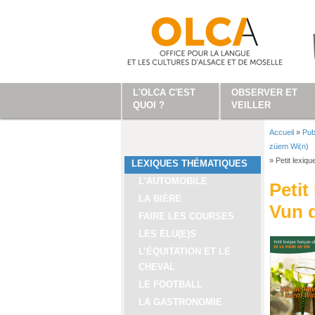
Aller au contenu principal
L'OLCA C'EST
OBSERVER ET
QUOI ?
VEILLER
Accueil
»
Pub
Vous ête
züem Wi(n)
»
Petit lexiq
LEXIQUES THÉMATIQUES
L'AUTOMOBILE
Petit
LA BIÈRE
Vun 
FAIRE LES COURSES
LES ÉLU(E)S
L’ÉQUITATION ET LE
CHEVAL
LE FOOTBALL
LA GASTRONOMIE