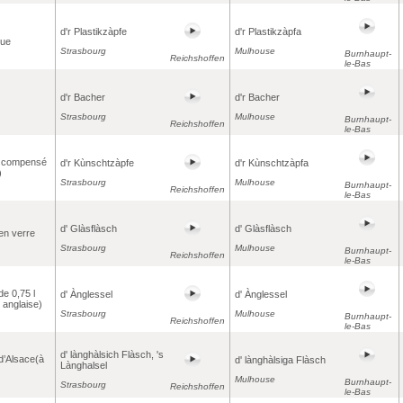
d'r Plastikzàpfe
d'r Plastikzàpfa
que
Strasbourg
Mulhouse
Burnhaupt-
Reichshoffen
le-Bas
d'r Bacher
d'r Bacher
Strasbourg
Mulhouse
Burnhaupt-
Reichshoffen
le-Bas
 compensé
d'r Kùnschtzàpfe
d'r Kùnschtzàpfa
)
Strasbourg
Mulhouse
Burnhaupt-
Reichshoffen
le-Bas
d' Glàsflàsch
d' Glàsflàsch
 en verre
Strasbourg
Mulhouse
Burnhaupt-
Reichshoffen
le-Bas
de 0,75 l
d' Ànglessel
d' Ànglessel
e anglaise)
Strasbourg
Mulhouse
Burnhaupt-
Reichshoffen
le-Bas
d' lànghàlsich Flàsch, 's
 d’Alsace(à
d' lànghàlsiga Flàsch
Lànghalsel
Mulhouse
Burnhaupt-
Strasbourg
Reichshoffen
le-Bas