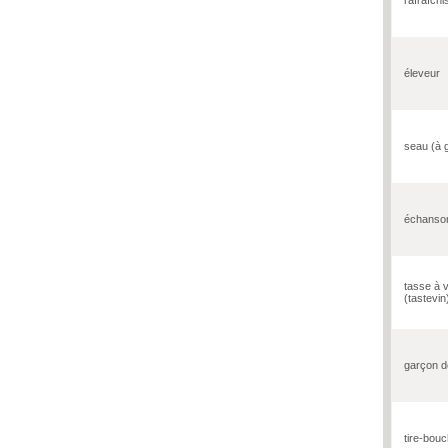
éleveur
seau (à 
échanso
tasse à v
(tastevin
garçon d
tire-bou