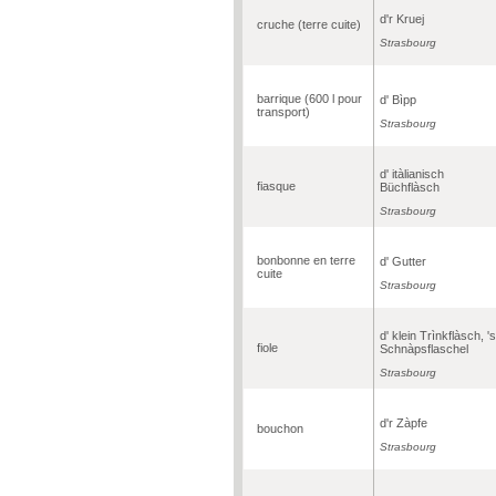
d'r Kruej
cruche (terre cuite)
Strasbourg
barrique (600 l pour
d' Bìpp
transport)
Strasbourg
d' itàlianisch
fiasque
Büchflàsch
Strasbourg
bonbonne en terre
d' Gutter
cuite
Strasbourg
d' klein Trìnkflàsch, 's
fiole
Schnàpsflaschel
Strasbourg
d'r Zàpfe
bouchon
Strasbourg