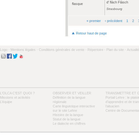
d' flàch Flàsch
flasque
Strasbourg
« premier
‹ précédent
1
2
Pages
Retour haut de page
Logo -
Mentions légales -
Conditions générales de vente -
Répertoire -
Plan du site -
Actualit
L'OLCA C'EST QUOI ?
OBSERVER ET VEILLER
TRANSMETTRE ET 
Missions et activités
Définition de la langue
Portail Lehre : le plaisi
L’équipe
régionale
d’apprendre et de tra
Carte linguistique interactive
l’alsacien
sur le site Lehre
Centre de Documentat
Histoire de la langue
Statut de la langue
Le dialecte en chiffres