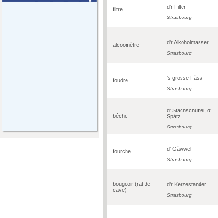
d'r Filter
filtre
Strasbourg
d'r Alkoholmasser
alcoomètre
Strasbourg
's grosse Fàss
foudre
Strasbourg
d' Stachschüffel, d'
bêche
Spàtz
Strasbourg
d' Gàwwel
fourche
Strasbourg
bougeoir (rat de
d'r Kerzestander
cave)
Strasbourg