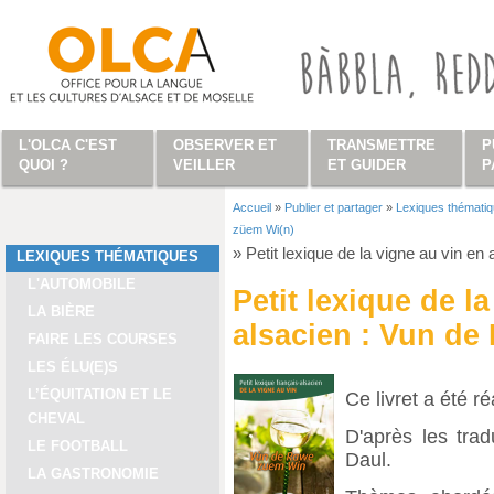
Aller au contenu principal
L'OLCA C'EST
OBSERVER ET
TRANSMETTRE
P
QUOI ?
VEILLER
ET GUIDER
P
Accueil
»
Publier et partager
»
Lexiques thémati
Vous êtes ici
züem Wi(n)
»
Petit lexique de la vigne au vin e
LEXIQUES THÉMATIQUES
L'AUTOMOBILE
Petit lexique de l
LA BIÈRE
alsacien : Vun de
FAIRE LES COURSES
LES ÉLU(E)S
L’ÉQUITATION ET LE
Ce livret a été r
CHEVAL
D'après les tra
LE FOOTBALL
Daul.
LA GASTRONOMIE