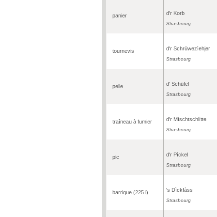
d'r Korb
panier
Strasbourg
d'r Schrüwezìehjer
tournevis
Strasbourg
d' Schüfel
pelle
Strasbourg
d'r Mìschtschlìtte
traîneau à fumier
Strasbourg
d'r Pìckel
pic
Strasbourg
's Dìckfàss
barrique (225 l)
Strasbourg