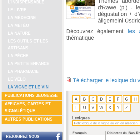
Thèmes abordés
L'INDISPENSABLE
d'Rawe (pl) - le
LE LIVRE
dégustation / d'
LA MÉDECINE
àllgemeini Üsdric
LA MÉTÉO
Découvrez également
les 
LA NATURE
thématique
LES OUTILS ET LES
ARTISANS
LA PÊCHE
LA PETITE ENFANCE
LA PHARMACIE
LE VÉLO
Télécharger le lexique du 
LA VIGNE ET LE VIN
PUBLICATIONS JEUNESSE
A
B
C
D
E
F
G
H
AFFICHES, CARTES ET
T
U
V
W
X
Y
Z
SIGNALÉTIQUE
Lexiques
AUTRES PUBLICATIONS
Français
Dialectes du Bas-R