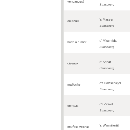
vendanges)
Strasbourg
's Masser
couteau
Strasbourg
d' Mìschtbìtt
hotte à fumier
Strasbourg
d' Schar
ciseaux
Strasbourg
d'r Holzschlejel
mailloche
Strasbourg
d'r Zìrikel
compas
Strasbourg
's Winmàteriàl
matériel viticole