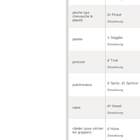
pioche (qui
d'r Pìckel
chevauche le
piquet)
Strasbourg
's Sügglàs
pipette
Strasbourg
d' Trott
pressoir
Strasbourg
d' Sprìtz, d'r Sprìtzer
pulvérisateur
Strasbourg
d'r Howel
rabot
Strasbourg
râtelier (pour sécher
d' Hùrte
les grappes)
Strasbourg