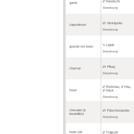
d' Handschi
gants
Strasbourg
d'r Verkàpsler
capsuleuse
Strasbourg
's Löjele
gourde (en bois)
Strasbourg
d'r Pfluej
charrue
Strasbourg
d' Rìehrhäu, d' Häu,
houe
d' Hàck
Strasbourg
chevalet (à
d'r Flàschestander
bouteilles)
Strasbourg
hotte (de
d' Tràjkorb