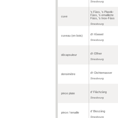
Strasbourg
's Fàss, 's Plastik-
Fàss, 's emaillerte
cuve
Fàss, 's Inox-Fàss
Strasbourg
d'r Kìwwel
cuveau (en bois)
Strasbourg
d'r Effner
décapsuleur
Strasbourg
d'r Dichtemasser
densimètre
Strasbourg
d' Flàchzàng
pince plate
Strasbourg
d' Bisszàng
pince / tenaille
Strasbourg