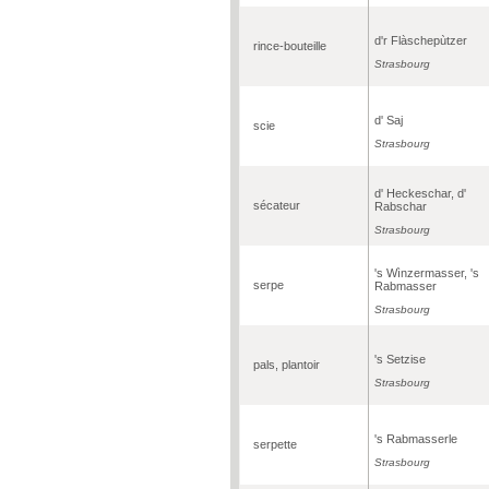
d'r Flàschepùtzer
rince-bouteille
Strasbourg
d' Saj
scie
Strasbourg
d' Heckeschar, d'
sécateur
Rabschar
Strasbourg
's Wìnzermasser, 's
serpe
Rabmasser
Strasbourg
's Setzise
pals, plantoir
Strasbourg
's Rabmasserle
serpette
Strasbourg