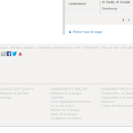
d'r Ìnhàlt, d'r Gehàlt
contenance
Strasbourg
1
2
Pages
Retour haut de page
Logo -
Mentions légales -
Conditions générales de vente -
Répertoire -
Plan du site -
Actualit
L'OLCA C'EST QUOI ?
OBSERVER ET VEILLER
TRANSMETTRE ET 
Missions et activités
Définition de la langue
Portail Lehre : le plaisi
L’équipe
régionale
d’apprendre et de tra
Carte linguistique interactive
l’alsacien
sur le site Lehre
Centre de Documentat
Histoire de la langue
Statut de la langue
Le dialecte en chiffres