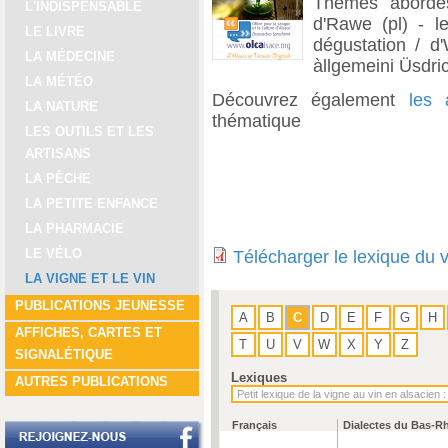
Thèmes abordés
L'INDISPENSABLE
d'Rawe (pl) - le
LE LIVRE
dégustation / d'
LA MÉDECINE
àllgemeini Üsdric
LA MÉTÉO
Découvrez également
les 
LA NATURE
thématique
LES OUTILS ET LES
ARTISANS
LA PÊCHE
LA PETITE ENFANCE
LA PHARMACIE
LE VÉLO
Télécharger le lexique du 
LA VIGNE ET LE VIN
PUBLICATIONS JEUNESSE
A
B
C
D
E
F
G
H
AFFICHES, CARTES ET
T
U
V
W
X
Y
Z
SIGNALÉTIQUE
Lexiques
AUTRES PUBLICATIONS
Français
Dialectes du Bas-R