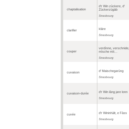
d'r Win zùckere, d'
chaptalisation
Zùckerzügàb
Strasbourg
kläre
clarifier
Strasbourg
verdìnne, verschnide
couper
mìsche mìt…
Strasbourg
d' Maischegarùng
cuvaison
Strasbourg
d'r Win làng jare lonn
cuvaison-durée
Strasbourg
d'r Wininhàlt, e Fàss
cuvée
Strasbourg