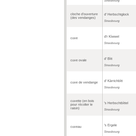
Strasbourg
cloche d’ouverture
d' Herbschtglock
(des vendanges)
Strasbourg
d'r Kìwwel
cuve
Strasbourg
d' Bìtt
cuve ovale
Strasbourg
d' Kàrrichbìtt
cuve de vendange
Strasbourg
cuvette (en bois
's Herbschtbìttel
pour récolter le
raisin)
Strasbourg
's Ergele
cuveau
Strasbourg