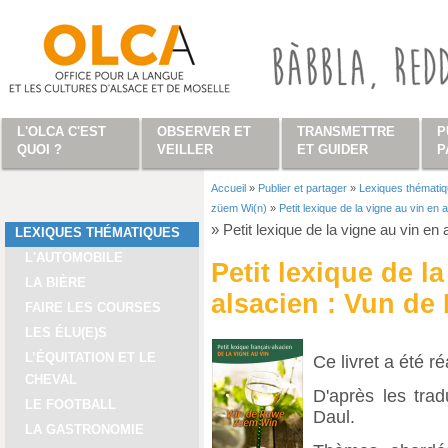
Aller au contenu principal
L'OLCA C'EST
OBSERVER ET
TRANSMETTRE
P
QUOI ?
VEILLER
ET GUIDER
P
Accueil
»
Publier et partager
»
Lexiques thémati
Vous êtes ici
züem Wi(n)
»
Petit lexique de la vigne au vin e
»
Petit lexique de la vigne au vin e
LEXIQUES THÉMATIQUES
L'AUTOMOBILE
Petit lexique de l
LA BIÈRE
alsacien : Vun de
FAIRE LES COURSES
LES ÉLU(E)S
L’ÉQUITATION ET LE
Ce livret a été r
CHEVAL
D'après les tra
LE FOOTBALL
Daul.
LA GASTRONOMIE