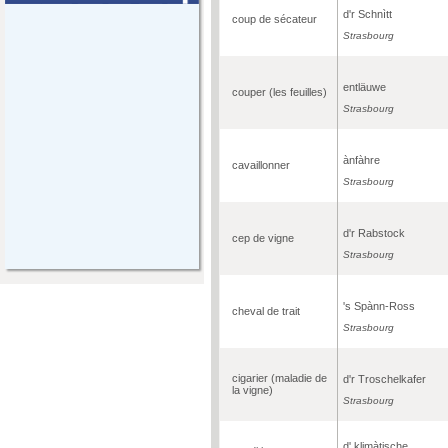
d'r Schnìtt
coup de sécateur
Strasbourg
entläuwe
couper (les feuilles)
Strasbourg
ànfàhre
cavaillonner
Strasbourg
d'r Rabstock
cep de vigne
Strasbourg
's Spànn-Ross
cheval de trait
Strasbourg
cigarier (maladie de
d'r Troschelkafer
la vigne)
Strasbourg
d' klimàtische