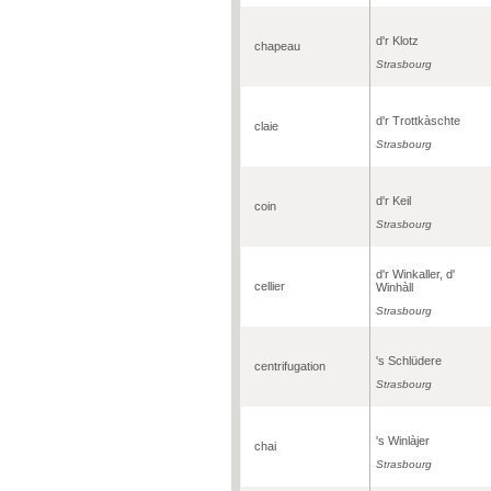
d'r Klotz
chapeau
Strasbourg
d'r Trottkàschte
claie
Strasbourg
d'r Keil
coin
Strasbourg
d'r Winkaller, d'
cellier
Winhàll
Strasbourg
's Schlüdere
centrifugation
Strasbourg
's Winlàjer
chai
Strasbourg