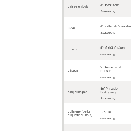
d' Holzkìscht
caisse en bois
Strasbourg
d'r Kaller, d'r Winkalle
cave
Strasbourg
d'r Verkäufsräum
caveau
Strasbourg
's Gewachs, d'
cépage
Rabsort
Strasbourg
fìnf Prinzipie,
cinq principes
Bedìngùnge
Strasbourg
collerette (petite
's Krajel
étiquette du haut)
Strasbourg