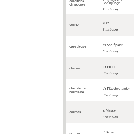
conditions
Bedìngùnge
climatiques
Strasbourg
kùrz
courte
Strasbourg
d'r Verkàpsler
capsuleuse
Strasbourg
d'r Pfluej
charrue
Strasbourg
chevalet (à
d'r Flàschestander
bouteilles)
Strasbourg
's Masser
couteau
Strasbourg
d' Schar
ciseaux