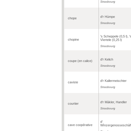
Strasbourg
d'r Hùmpe
chope
Strasbourg
's Scheppele (0,5 l), '
chopine
Vìertele (0,25 l)
Strasbourg
d'r Kelich
coupe (en calice)
Strasbourg
d'r Kallermeischter
caviste
Strasbourg
d'r Màkler, Handler
courtier
Strasbourg
d'
cave coopérative
Wìnzergenosseschàf