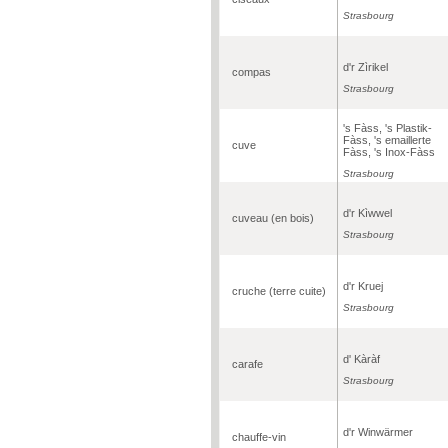
Strasbourg
d'r Zìrikel
compas
Strasbourg
's Fàss, 's Plastik-
Fàss, 's emaillerte
cuve
Fàss, 's Inox-Fàss
Strasbourg
d'r Kìwwel
cuveau (en bois)
Strasbourg
d'r Kruej
cruche (terre cuite)
Strasbourg
d' Kàràf
carafe
Strasbourg
d'r Winwärmer
chauffe-vin