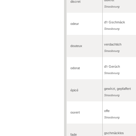
discret
Strasbourg
d'r Gschmàck
odeur
Strasbourg
verdachtich
douteux
Strasbourg
d'r Gerùch
odorat
Strasbourg
gewìrzt, gepfaffert
épicé
Strasbourg
offe
ouvert
Strasbourg
gschmàcklos
fade