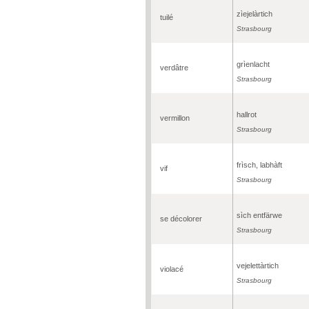
zìejelàrtich
tuilé
Strasbourg
grìenlacht
verdâtre
Strasbourg
hallrot
vermillon
Strasbourg
frìsch, labhàft
vif
Strasbourg
sìch entfärwe
se décolorer
Strasbourg
vejelettàrtich
violacé
Strasbourg