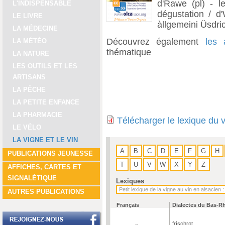
d'Rawe (pl) - le
L'INDISPENSABLE
dégustation / d'
LE LIVRE
àllgemeini Üsdric
LA MÉDECINE
Découvrez également
les 
LA MÉTÉO
thématique
LA NATURE
LES OUTILS ET LES
ARTISANS
LA PÊCHE
LA PETITE ENFANCE
LA PHARMACIE
Télécharger le lexique du 
LE VÉLO
LA VIGNE ET LE VIN
A
B
C
D
E
F
G
H
PUBLICATIONS JEUNESSE
T
U
V
W
X
Y
Z
AFFICHES, CARTES ET
SIGNALÉTIQUE
Lexiques
AUTRES PUBLICATIONS
Français
Dialectes du Bas-R
frìschrot