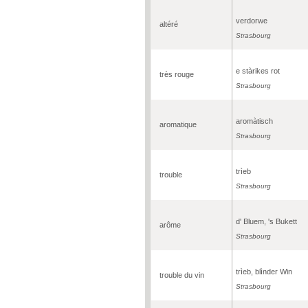
verdorwe
altéré
Strasbourg
e stàrikes rot
très rouge
Strasbourg
aromàtisch
aromatique
Strasbourg
trìeb
trouble
Strasbourg
d' Bluem, 's Bukett
arôme
Strasbourg
trìeb, blìnder Win
trouble du vin
Strasbourg