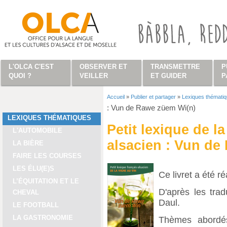
Aller au contenu principal
L'OLCA C'EST
OBSERVER ET
TRANSMETTRE
P
QUOI ?
VEILLER
ET GUIDER
P
Accueil
»
Publier et partager
»
Lexiques thémati
Vous êtes ici
: Vun de Rawe züem Wi(n)
LEXIQUES THÉMATIQUES
Petit lexique de l
L'AUTOMOBILE
alsacien : Vun de
LA BIÈRE
FAIRE LES COURSES
LES ÉLU(E)S
Ce livret a été r
L’ÉQUITATION ET LE
D'après les tra
CHEVAL
Daul.
LE FOOTBALL
LA GASTRONOMIE
Thèmes abordés