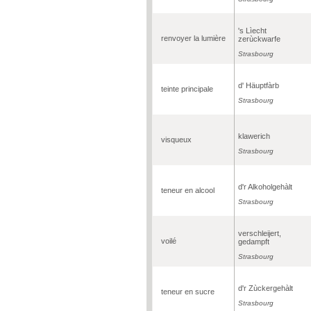
's Lìecht
renvoyer la lumière
zerùckwarfe
Strasbourg
d' Häuptfàrb
teinte principale
Strasbourg
klawerich
visqueux
Strasbourg
d'r Alkoholgehàlt
teneur en alcool
Strasbourg
verschleijert,
voilé
gedampft
Strasbourg
d'r Zùckergehàlt
teneur en sucre
Strasbourg