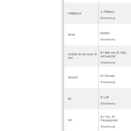
's Flàttere
voltigeurs
Strasbourg
fàrblos
terne
Strasbourg
d'r Win mìt d'r Nàs
Goûter le vin avec le
versueche
nez
Strasbourg
d'r Kerwer
texture
Strasbourg
d' Lùft
air
Strasbourg
d'r Ton, d'r
ton
Fàrwegrùnd
Strasbourg