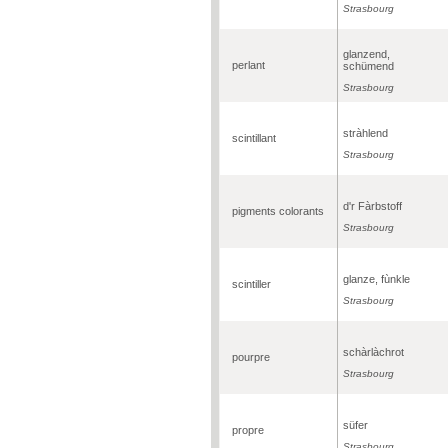
Strasbourg
glanzend,
perlant
schümend
Strasbourg
stràhlend
scintillant
Strasbourg
d'r Fàrbstoff
pigments colorants
Strasbourg
glanze, fùnkle
scintiller
Strasbourg
schàrlàchrot
pourpre
Strasbourg
süfer
propre
Strasbourg