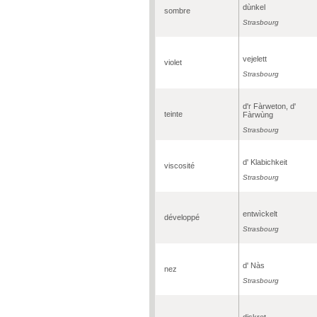
dùnkel
sombre
Strasbourg
vejelett
violet
Strasbourg
d'r Fàrweton, d'
teinte
Fàrwùng
Strasbourg
d' Klabichkeit
viscosité
Strasbourg
entwìckelt
développé
Strasbourg
d' Nàs
nez
Strasbourg
diskret