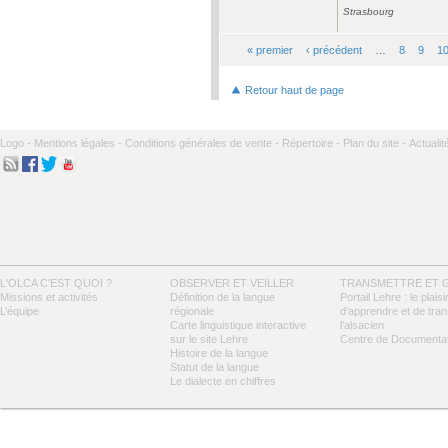
Strasbourg
« premier
‹ précédent
…
8
9
1
Pages
Retour haut de page
Logo -
Mentions légales -
Conditions générales de vente -
Répertoire -
Plan du site -
Actualit
L'OLCA C'EST QUOI ?
OBSERVER ET VEILLER
TRANSMETTRE ET 
Missions et activités
Définition de la langue
Portail Lehre : le plaisi
L’équipe
régionale
d’apprendre et de tra
Carte linguistique interactive
l’alsacien
sur le site Lehre
Centre de Documentat
Histoire de la langue
Statut de la langue
Le dialecte en chiffres