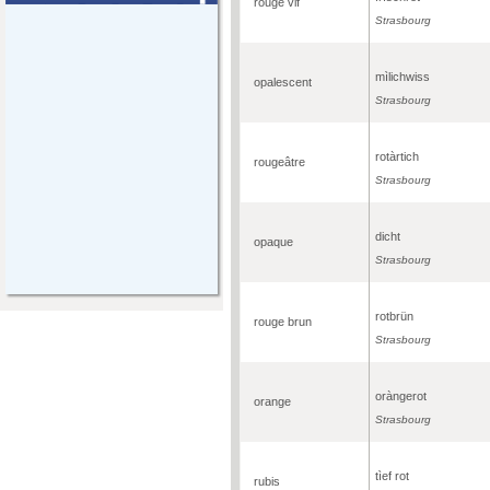
rouge vif
Strasbourg
mìlichwiss
opalescent
Strasbourg
rotàrtich
rougeâtre
Strasbourg
dicht
opaque
Strasbourg
rotbrün
rouge brun
Strasbourg
oràngerot
orange
Strasbourg
tìef rot
rubis