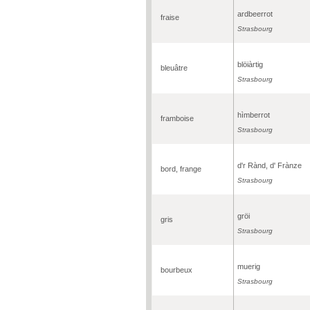
ardbeerrot
fraise
Strasbourg
blöiàrtig
bleuâtre
Strasbourg
hìmberrot
framboise
Strasbourg
d'r Rànd, d' Frànze
bord, frange
Strasbourg
gröi
gris
Strasbourg
muerig
bourbeux
Strasbourg