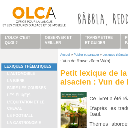
Aller au contenu principal
L'OLCA C'EST
OBSERVER ET
TRANSMETTRE
P
QUOI ?
VEILLER
ET GUIDER
P
Accueil
»
Publier et partager
»
Lexiques thémati
Vous êtes ici
: Vun de Rawe züem Wi(n)
LEXIQUES THÉMATIQUES
Petit lexique de l
L'AUTOMOBILE
alsacien : Vun de
LA BIÈRE
FAIRE LES COURSES
LES ÉLU(E)S
Ce livret a été r
L’ÉQUITATION ET LE
D'après les tra
CHEVAL
Daul.
LE FOOTBALL
LA GASTRONOMIE
Thèmes abordés