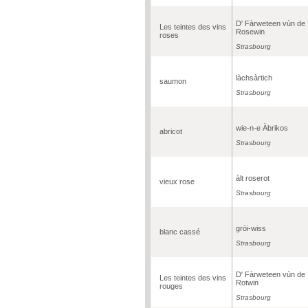
D' Fàrweteen vùn de
Les teintes des vins
Rosewin
roses
Strasbourg
làchsàrtich
saumon
Strasbourg
wie-n-e Àbrikos
abricot
Strasbourg
àlt roserot
vieux rose
Strasbourg
gröi-wiss
blanc cassé
Strasbourg
D' Fàrweteen vùn de
Les teintes des vins
Rotwin
rouges
Strasbourg