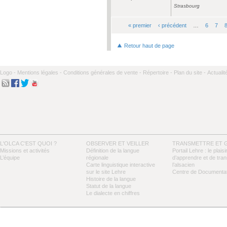
Strasbourg
« premier
‹ précédent
…
6
7
Pages
Retour haut de page
Logo -
Mentions légales -
Conditions générales de vente -
Répertoire -
Plan du site -
Actualit
L'OLCA C'EST QUOI ?
OBSERVER ET VEILLER
TRANSMETTRE ET 
Missions et activités
Définition de la langue
Portail Lehre : le plaisi
L’équipe
régionale
d’apprendre et de tra
Carte linguistique interactive
l’alsacien
sur le site Lehre
Centre de Documentat
Histoire de la langue
Statut de la langue
Le dialecte en chiffres