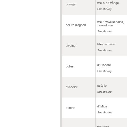
wie-n-e Orànge
orange
Strasbourg
wie Zìwwelschäled,
pelure d’ognon
zìwwelbrün
Strasbourg
Pfìngschtros
pivoine
Strasbourg
d' Blodere
bulles
Strasbourg
stràhle
étinceler
Strasbourg
d' Mìtte
centre
Strasbourg
fùnkelnd