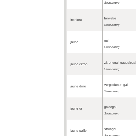
Strasbourg
fàrwelos
incolore
Strasbourg
gal
jaune
Strasbourg
zitronegal, gaggelegal
jaune citron
Strasbourg
vergoldenes gal
jaune doré
Strasbourg
goldegal
jaune or
Strasbourg
strohgal
jaune paille
Strasbourg