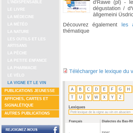
d'Rawe (pl) - le
L'INDISPENSABLE
dégustation / d'
LE LIVRE
àllgemeini Üsdric
LA MÉDECINE
Découvrez également
les 
LA MÉTÉO
thématique
LA NATURE
LES OUTILS ET LES
ARTISANS
LA PÊCHE
LA PETITE ENFANCE
LA PHARMACIE
Télécharger le lexique du 
LE VÉLO
LA VIGNE ET LE VIN
A
B
C
D
E
F
G
H
PUBLICATIONS JEUNESSE
T
U
V
W
X
Y
Z
AFFICHES, CARTES ET
SIGNALÉTIQUE
Lexiques
AUTRES PUBLICATIONS
Français
Dialectes du Bas-R
topaz