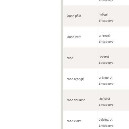
hallgal
jaune pâle
Strasbourg
grìengal
jaune vert
Strasbourg
roserot
rose
Strasbourg
oràngerot
rose orangé
Strasbourg
làchsrot
rose saumon
Strasbourg
vejelettrot
rose violet
Strasbourg