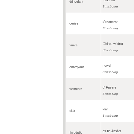
étincelant
Strasbourg
kìrscherot
cerise
Strasbourg
fàhlrot, wìldrot
fauve
Strasbourg
nowel
chatoyant
Strasbourg
d' Fàsere
filaments
Strasbourg
klàr
clair
Strasbourg
d'r fin Àbsàtz
fin dépôt