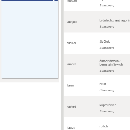
topaze
Strasbourg
brünlacht / mahagonir
acajou
Strasbourg
àlt Gold
vieil or
Strasbourg
àmberfàrwich /
ambre
bernsteinfàrwich
Strasbourg
brün
brun
Strasbourg
kùpferàrtich
cuivré
Strasbourg
rotlich
fauve