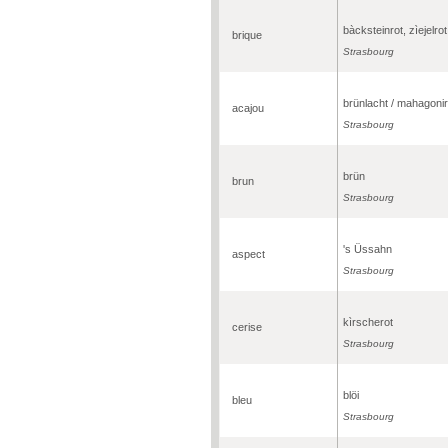
bàcksteinrot, zìejelrot
brique
Strasbourg
brünlacht / mahagonir
acajou
Strasbourg
brün
brun
Strasbourg
's Üssahn
aspect
Strasbourg
kìrscherot
cerise
Strasbourg
blöi
bleu
Strasbourg