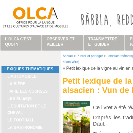
Aller au contenu principal
L'OLCA C'EST
OBSERVER ET
TRANSMETTRE
P
QUOI ?
VEILLER
ET GUIDER
P
Accueil
»
Publier et partager
»
Lexiques thémati
Vous êtes ici
züem Wi(n)
»
Petit lexique de la vigne au vin e
LEXIQUES THÉMATIQUES
L'AUTOMOBILE
Petit lexique de l
LA BIÈRE
alsacien : Vun de
FAIRE LES COURSES
LES ÉLU(E)S
L’ÉQUITATION ET LE
Ce livret a été r
CHEVAL
D'après les tra
LE FOOTBALL
Daul.
LA GASTRONOMIE