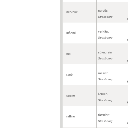
nervös
nerveux
Strasbourg
verkäut
mâché
Strasbourg
süfer, rein
net
Strasbourg
ràssich
racé
Strasbourg
lìeblich
suave
Strasbourg
ràffinìert
raffiné
Strasbourg