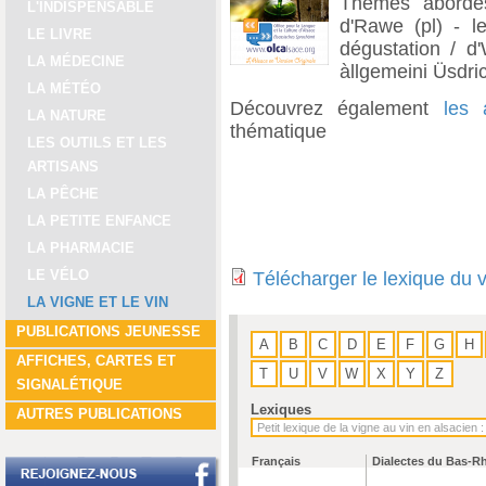
Thèmes abordés
L'INDISPENSABLE
d'Rawe (pl) - le
LE LIVRE
dégustation / d'
LA MÉDECINE
àllgemeini Üsdric
LA MÉTÉO
Découvrez également
les 
LA NATURE
thématique
LES OUTILS ET LES
ARTISANS
LA PÊCHE
LA PETITE ENFANCE
LA PHARMACIE
LE VÉLO
Télécharger le lexique du 
LA VIGNE ET LE VIN
PUBLICATIONS JEUNESSE
A
B
C
D
E
F
G
H
AFFICHES, CARTES ET
T
U
V
W
X
Y
Z
SIGNALÉTIQUE
Lexiques
AUTRES PUBLICATIONS
Français
Dialectes du Bas-R