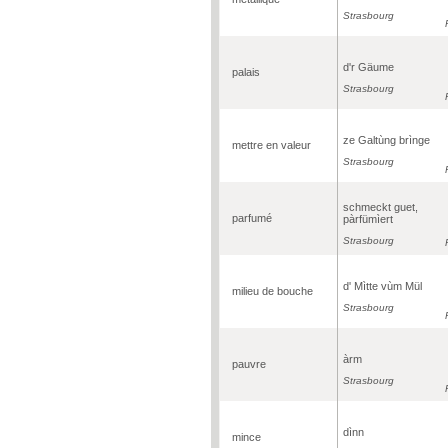
Strasbourg
d'r Gäume
palais
Strasbourg
ze Galtùng brìnge
mettre en valeur
Strasbourg
schmeckt guet,
parfumé
pàrfümìert
Strasbourg
d' Mìtte vùm Mül
milieu de bouche
Strasbourg
àrm
pauvre
Strasbourg
dìnn
mince