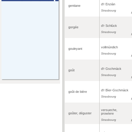
d'r Enziàn
gentiane
Strasbourg
d'r Schlùck
gorgée
Strasbourg
vollmùndich
gouleyant
Strasbourg
d'r Gschmàck
goût
Strasbourg
d'r Bìer-Gschmàck
goût de bière
Strasbourg
versueche,
goûter, déguster
prowìere
Strasbourg