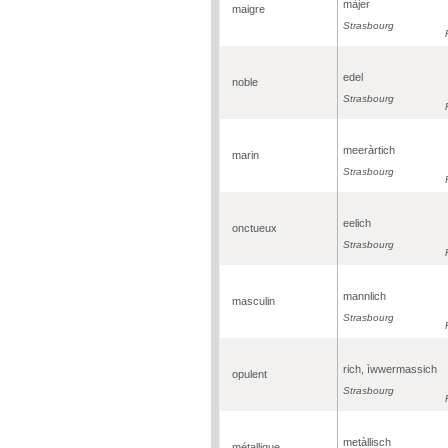
màjer
maigre
Strasbourg
edel
noble
Strasbourg
meeràrtich
marin
Strasbourg
eelich
onctueux
Strasbourg
mannlich
masculin
Strasbourg
rich, ìwwermassich
opulent
Strasbourg
metàllisch
métallique