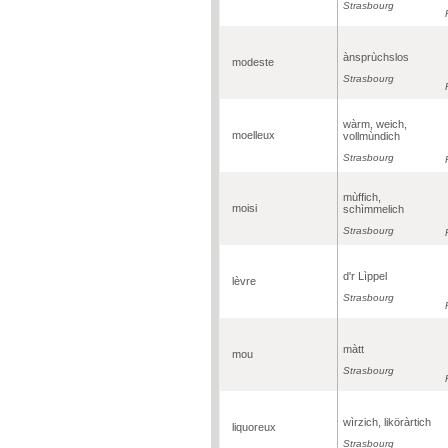
Strasbourg
ànsprùchslos
modeste
Strasbourg
wàrm, weich,
moelleux
vollmùndich
Strasbourg
mùffich,
moisi
schìmmelich
Strasbourg
d'r Lìppel
lèvre
Strasbourg
màtt
mou
Strasbourg
wìrzich, liköràrtich
liquoreux
Strasbourg