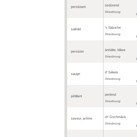
üsdürend
persistant
Strasbourg
's Sàlziche
salinité
Strasbourg
ànhàlte, bliiwe
persister
Strasbourg
d' Sàlwei
sauge
Strasbourg
perlend
pétillant
Strasbourg
d'r Gschmàck
saveur, arôme
Strasbourg