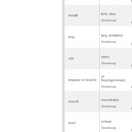
ficht, nàss
mouillé
Strasbourg
làng, ànhàltend
long
Strasbourg
zittich
mûr
Strasbourg
d'r
longueur en bouche
Noochgschmàck
Strasbourg
mùschkelich
musclé
Strasbourg
schwar
lourd
Strasbourg