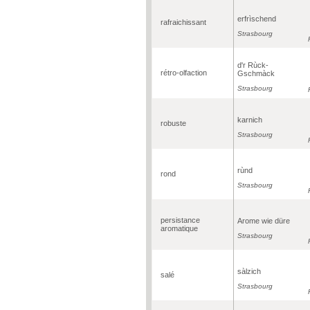
erfrìschend
rafraichissant
Strasbourg
d'r Rùck-
rétro-olfaction
Gschmàck
Strasbourg
karnich
robuste
Strasbourg
rùnd
rond
Strasbourg
persistance
Arome wie düre
aromatique
Strasbourg
sàlzich
salé
Strasbourg