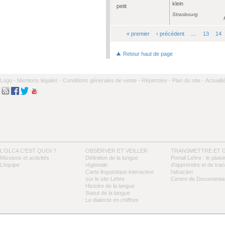
klein
petit
Strasbourg
« premier
‹ précédent
…
13
14
Pages
Retour haut de page
Logo -
Mentions légales -
Conditions générales de vente -
Répertoire -
Plan du site -
Actualit
L'OLCA C'EST QUOI ?
OBSERVER ET VEILLER
TRANSMETTRE ET 
Missions et activités
Définition de la langue
Portail Lehre : le plaisi
L’équipe
régionale
d’apprendre et de tra
Carte linguistique interactive
l’alsacien
sur le site Lehre
Centre de Documentat
Histoire de la langue
Statut de la langue
Le dialecte en chiffres