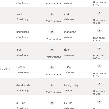
Burnhaupt-
Strasbourg
Mulhouse
Reichshoffen
le-Bas
stàrik
stàrk
Strasbourg
Mulhouse
Burnhaupt-
Reichshoffen
le-Bas
üsgegliche
üsgeglicha
Strasbourg
Mulhouse
Burnhaupt-
Reichshoffen
le-Bas
frìsch
frìsch
Strasbourg
Mulhouse
Burnhaupt-
Reichshoffen
le-Bas
stoffich
stoffig
i a de l’ )
Strasbourg
Mulhouse
Burnhaupt-
Reichshoffen
le-Bas
direkt, ehrlich
direkt, ahrlig
Strasbourg
Mulhouse
Burnhaupt-
Reichshoffen
le-Bas
d' Zùng
d' Zùng
Strasbourg
Mulhouse
Burnhaupt-