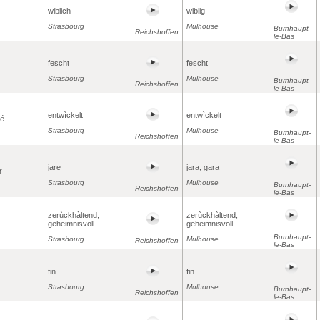
wiblich
wiblig
Strasbourg
Mulhouse
Burnhaupt-
Reichshoffen
le-Bas
fescht
fescht
Strasbourg
Mulhouse
Burnhaupt-
Reichshoffen
le-Bas
entwìckelt
entwìckelt
pé
Strasbourg
Mulhouse
Burnhaupt-
Reichshoffen
le-Bas
jare
jara, gara
r
Strasbourg
Mulhouse
Burnhaupt-
Reichshoffen
le-Bas
zerùckhàltend,
zerùckhàltend,
geheimnisvoll
geheimnisvoll
Burnhaupt-
Strasbourg
Mulhouse
Reichshoffen
le-Bas
fin
fin
Strasbourg
Mulhouse
Burnhaupt-
Reichshoffen
le-Bas