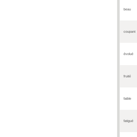
beau
coupant
évolué
fruité
faible
fatigué