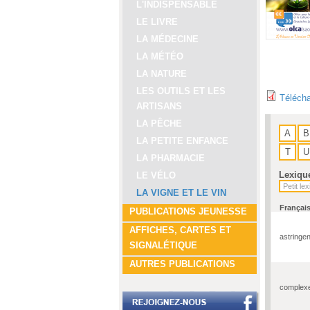
L'INDISPENSABLE
LE LIVRE
LA MÉDECINE
LA MÉTÉO
LA NATURE
LES OUTILS ET LES
Télécha
ARTISANS
LA PÊCHE
A
B
LA PETITE ENFANCE
T
U
LA PHARMACIE
Lexiqu
LE VÉLO
LA VIGNE ET LE VIN
Françai
PUBLICATIONS JEUNESSE
AFFICHES, CARTES ET
astringen
SIGNALÉTIQUE
AUTRES PUBLICATIONS
complex