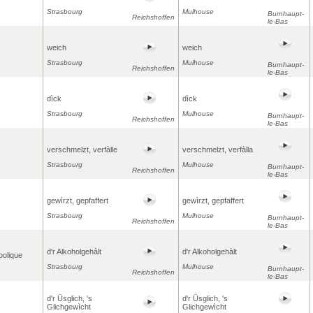
Strasbourg
Mulhouse
Burnhaupt-
Reichshoffen
le-Bas
weich
weich
Strasbourg
Mulhouse
Burnhaupt-
Reichshoffen
le-Bas
dìck
dìck
Strasbourg
Mulhouse
Burnhaupt-
Reichshoffen
le-Bas
verschmelzt, verfàlle
verschmelzt, verfàlla
Strasbourg
Mulhouse
Burnhaupt-
Reichshoffen
le-Bas
gewìrzt, gepfaffert
gewìrzt, gepfaffert
Strasbourg
Mulhouse
Burnhaupt-
Reichshoffen
le-Bas
d'r Alkoholgehàlt
d'r Alkoholgehàlt
oolique
Strasbourg
Mulhouse
Burnhaupt-
Reichshoffen
le-Bas
d'r Üsglich, 's
d'r Üsglich, 's
Glichgewìcht
Glichgewìcht