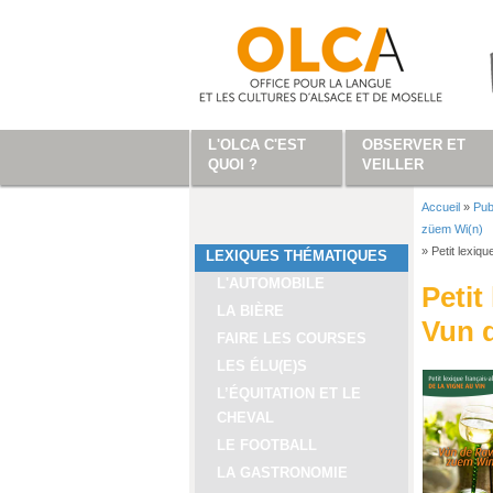
Aller au contenu principal
L'OLCA C'EST
OBSERVER ET
QUOI ?
VEILLER
Accueil
»
Pub
Vous ête
züem Wi(n)
»
Petit lexiq
LEXIQUES THÉMATIQUES
L'AUTOMOBILE
Petit
LA BIÈRE
Vun 
FAIRE LES COURSES
LES ÉLU(E)S
L’ÉQUITATION ET LE
CHEVAL
LE FOOTBALL
LA GASTRONOMIE