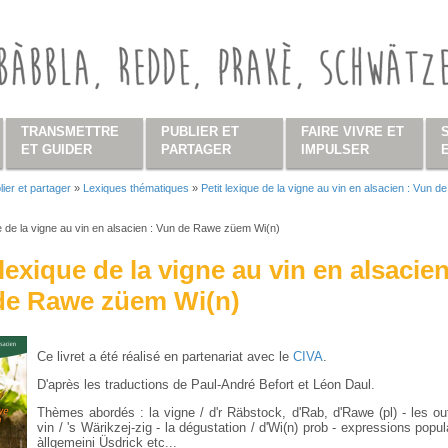
TRANSMETTRE
PUBLIER ET
FAIRE VIVRE ET
ET GUIDER
PARTAGER
IMPULSER
lier et partager
»
Lexiques thématiques
»
Petit lexique de la vigne au vin en alsacien : Vun 
s ici
ue de la vigne au vin en alsacien : Vun de Rawe züem Wi(n)
 lexique de la vigne au vin en alsacien
de Rawe züem Wi(n)
Ce livret a été réalisé en partenariat avec le
CIVA
.
D'après les traductions de Paul-André Befort et Léon Daul.
Thèmes abordés : la vigne / d'r Räbstock, d'Rab, d'Rawe (pl) - les out
vin / 's Wärikzej-zig - la dégustation / d'Wi(n) prob - expressions popul
àllgemeini Üsdrick etc...