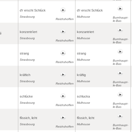
d'r erscht Schlùck
d'r erscht Schlùck
Strasbourg
Mulhouse
Burnhaupt-
Reichshoffen
le-Bas
konzentrìert
konzantriert
é
Strasbourg
Mulhouse
Burnhaupt-
Reichshoffen
le-Bas
strang
strang
Strasbourg
Mulhouse
Burnhaupt-
Reichshoffen
le-Bas
kräftich
kräftig
Strasbourg
Mulhouse
Burnhaupt-
Reichshoffen
le-Bas
schlùcke
schlucka
Strasbourg
Mulhouse
Burnhaupt-
Reichshoffen
le-Bas
flìssich, licht
flìssich, licht
Strasbourg
Mulhouse
Burnhaupt-
Reichshoffen
le-Bas