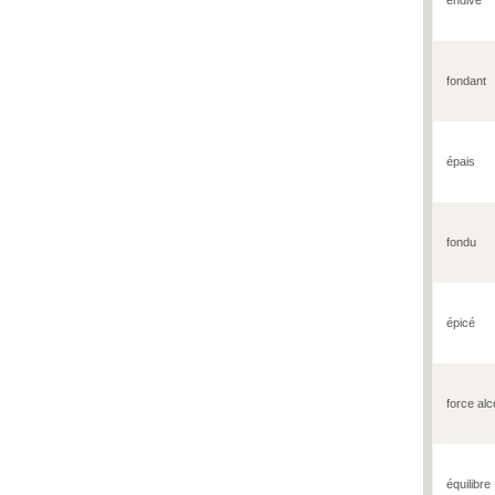
fondant
épais
fondu
épicé
force alc
équilibre