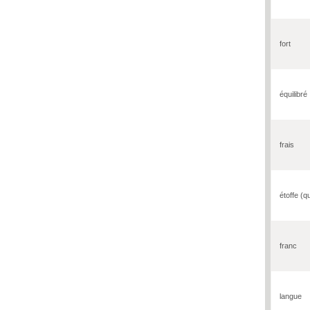
fort
équilibré
frais
étoffe (qu
franc
langue