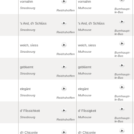
vornahm
vornahm
Strasbourg
Mulhouse
Burnhaupt-
Reichshoffen
le-Bas
's And, d'r Schlùss
's And, d'r Schlùss
Strasbourg
Mulhouse
Burnhaupt-
Reichshoffen
le-Bas
weich, sìess
weich, siess
Strasbourg
Mulhouse
Burnhaupt-
Reichshoffen
le-Bas
gebluemt
geblüemt
Strasbourg
Mulhouse
Burnhaupt-
Reichshoffen
le-Bas
elegànt
elegànt
Strasbourg
Mulhouse
Burnhaupt-
Reichshoffen
le-Bas
d' Flìssichkeit
d' Flìssigkeit
Strasbourg
Mulhouse
Burnhaupt-
Reichshoffen
le-Bas
d'r Chicorée
d'r Chicorée