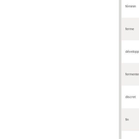
féminin
ferme
dévelop
fermente
discret
fin