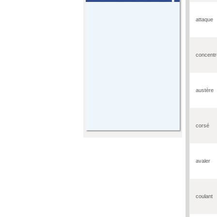
attaque
concentr
austère
corsé
avaler
coulant