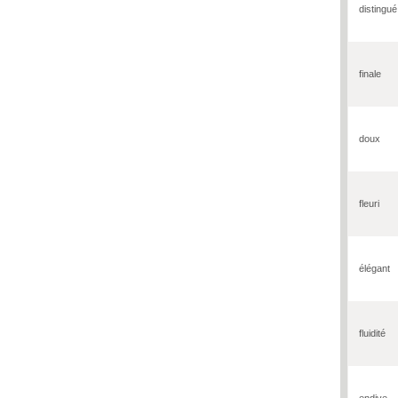
distingué
finale
doux
fleuri
élégant
fluidité
endive