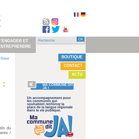
Recherche
S'ENGAGER ET
Formulaire de
ENTREPRENDRE
recherche
BOUTIQUE
de Rawe
CONTACT
ACTU
 :
MA COMMUNE DIT
JA !
Un accompagnement pour
les communes qui
souhaitent renforcer la
place de la langue régionale
dans la vie publique.
ils du
aires /