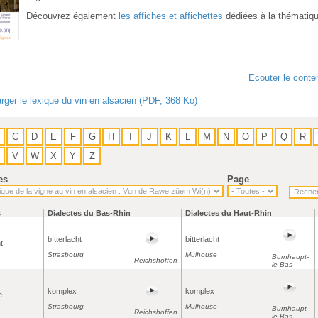
Découvrez également
les affiches et affichettes
dédiées à la thématiq
Ecouter le conte
rger le lexique du vin en alsacien (PDF, 368 Ko)
C
D
E
F
G
H
I
J
K
L
M
N
O
P
Q
R
V
W
X
Y
Z
es
Page
s
Dialectes du Bas-Rhin
Dialectes du Haut-Rhin
bìtterlacht
bìtterlacht
t
Strasbourg
Mulhouse
Burnhaupt-
Reichshoffen
le-Bas
komplex
komplex
e
Strasbourg
Mulhouse
Burnhaupt-
Reichshoffen
le-Bas