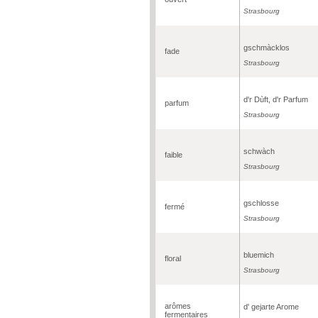
Strasbourg
gschmàcklos
fade
Strasbourg
d'r Dùft, d'r Parfum
parfum
Strasbourg
schwàch
faible
Strasbourg
gschlosse
fermé
Strasbourg
bluemich
floral
Strasbourg
arômes
d' gejarte Arome
fermentaires