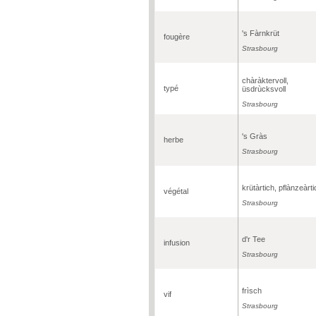
's Fàrnkrüt
fougère
Strasbourg
chàràktervoll,
typé
üsdrùcksvoll
Strasbourg
's Gràs
herbe
Strasbourg
krütàrtich, pflànzeàrti
végétal
Strasbourg
d'r Tee
infusion
Strasbourg
frìsch
vif
Strasbourg