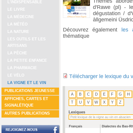
Thèmes abordés
L'INDISPENSABLE
d'Rawe (pl) - le
LE LIVRE
dégustation / d'
LA MÉDECINE
àllgemeini Üsdric
LA MÉTÉO
Découvrez également
les 
LA NATURE
thématique
LES OUTILS ET LES
ARTISANS
LA PÊCHE
LA PETITE ENFANCE
LA PHARMACIE
LE VÉLO
Télécharger le lexique du 
LA VIGNE ET LE VIN
PUBLICATIONS JEUNESSE
A
B
C
D
E
F
G
H
AFFICHES, CARTES ET
T
U
V
W
X
Y
Z
SIGNALÉTIQUE
Lexiques
AUTRES PUBLICATIONS
Français
Dialectes du Bas-R