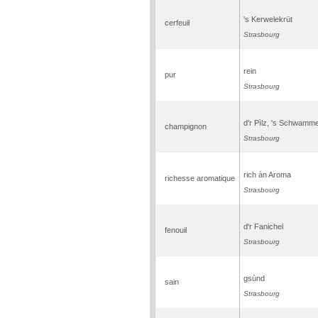
's Kerwelekrüt
cerfeuil
Strasbourg
rein
pur
Strasbourg
d'r Pìlz, 's Schwamme
champignon
Strasbourg
rich àn Aroma
richesse aromatique
Strasbourg
d'r Fanichel
fenouil
Strasbourg
gsùnd
sain
Strasbourg