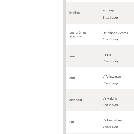
d' Lìnze
lentilles
Strasbourg
Les arômes
D' Pflànze-Arome
végétaux
Strasbourg
d'r Dill
aneth
Strasbourg
d' Aniswùrzel
anis
Strasbourg
d'r Articho
artichaut
Strasbourg
d'r Bùchsbäum
buis
Strasbourg