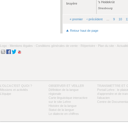
's Heidekrüt
bruyère
Strasbourg
« premier
‹ précédent
…
9
10
1
Pages
Retour haut de page
Logo -
Mentions légales -
Conditions générales de vente -
Répertoire -
Plan du site -
Actualit
L'OLCA C'EST QUOI ?
OBSERVER ET VEILLER
TRANSMETTRE ET 
Missions et activités
Définition de la langue
Portail Lehre : le plaisi
L’équipe
régionale
d’apprendre et de tra
Carte linguistique interactive
l’alsacien
sur le site Lehre
Centre de Documentat
Histoire de la langue
Statut de la langue
Le dialecte en chiffres