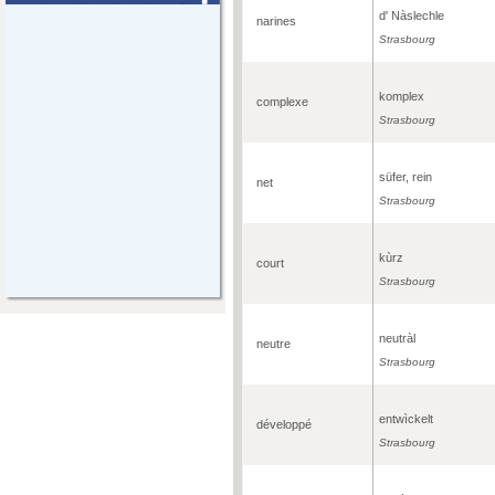
d' Nàslechle
narines
Strasbourg
komplex
complexe
Strasbourg
süfer, rein
net
Strasbourg
kùrz
court
Strasbourg
neutràl
neutre
Strasbourg
entwìckelt
développé
Strasbourg