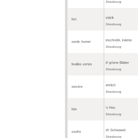
Strasbourg
stàrik
fort
Strasbourg
inschnüfe, inàtme
sentir, humer
Strasbourg
d' grìene Blätter
feuilles vertes
Strasbourg
ehrlich
sincère
Strasbourg
's Heu
foin
Strasbourg
d'r Schwawel
soufre
Strasbourg