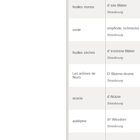
d' tote Blätter
feuilles mortes
Strasbourg
empfìnde, schmecke
sentir
Strasbourg
d' trockene Blätter
feuilles sèches
Strasbourg
Les arômes de
D' Blueme-Arome
fleurs
Strasbourg
d' Akàzie
acacia
Strasbourg
d'r Wissdorn
aubépine
Strasbourg