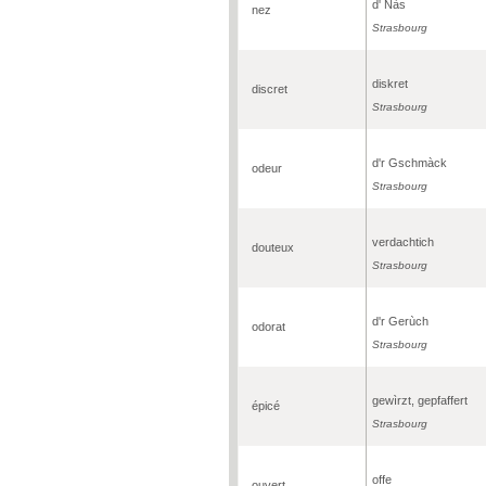
d' Nàs
nez
Strasbourg
diskret
discret
Strasbourg
d'r Gschmàck
odeur
Strasbourg
verdachtich
douteux
Strasbourg
d'r Gerùch
odorat
Strasbourg
gewìrzt, gepfaffert
épicé
Strasbourg
offe
ouvert