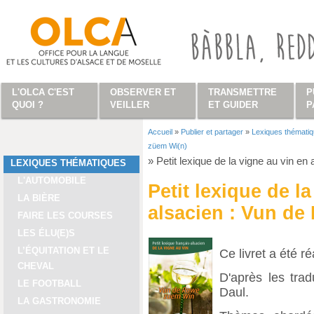
Aller au contenu principal
L'OLCA C'EST
OBSERVER ET
TRANSMETTRE
P
QUOI ?
VEILLER
ET GUIDER
P
Accueil
»
Publier et partager
»
Lexiques thémati
Vous êtes ici
züem Wi(n)
»
Petit lexique de la vigne au vin e
LEXIQUES THÉMATIQUES
L'AUTOMOBILE
Petit lexique de l
LA BIÈRE
alsacien : Vun de
FAIRE LES COURSES
LES ÉLU(E)S
L’ÉQUITATION ET LE
Ce livret a été r
CHEVAL
D'après les tra
LE FOOTBALL
Daul.
LA GASTRONOMIE