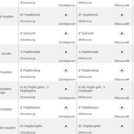
Strasbourg
Mulhouse
Schiltigheim
Ribeauvillé
d'r Hopfekorb
d'r Hopfekorb
 à houblon
Strasbourg
Mulhouse
Schiltigheim
Ribeauvillé
d' Gerscht
d' Garscht
Strasbourg
Mulhouse
Schiltigheim
Ribeauvillé
's Hopfezopfe
's Hopfezopfe
, récolte
Strasbourg
Mulhouse
Schiltigheim
Ribeauvillé
d' Hopfestàng
d' Hopfestàng
 houblon
Strasbourg
Mulhouse
Schiltigheim
Ribeauvillé
in de Hopfe gehn, 's
in de Hopfe geh, 's
e houblon,
Hopfegehn
Hopfegeh
nage
Strasbourg
Mulhouse
Schiltigheim
Ribeauvillé
d' Hopfepress
d' Hopfeprass
 houblon
Strasbourg
Mulhouse
Schiltigheim
Ribeauvillé
d'r Hopfezopfer
d'r Hopfezopfer
 de houblon
Strasbourg
Mulhouse