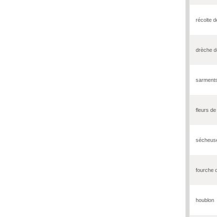
récolte d
drèche d
sarment
fleurs de
sécheuse
fourche 
houblon