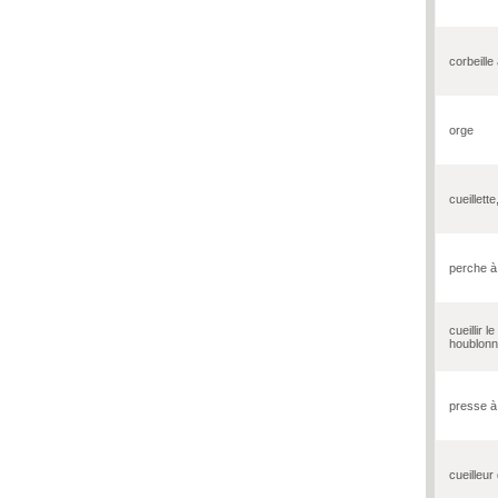
corbeille
orge
cueillette
perche à
cueillir l
houblon
presse à
cueilleur