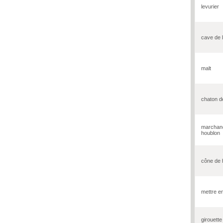
levurier
cave de 
malt
chaton d
marchan
houblon
cône de 
mettre e
girouette