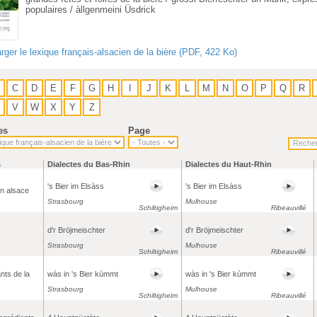
populaires / àllgenmeini Üsdrick
rger le lexique français-alsacien de la bière (PDF, 422 Ko)
C
D
E
F
G
H
I
J
K
L
M
N
O
P
Q
R
V
W
X
Y
Z
es
Page
s
Dialectes du Bas-Rhin
Dialectes du Haut-Rhin
's Bier im Elsàss
's Bier im Elsàss
en alsace
Strasbourg
Mulhouse
Schiltigheim
Ribeauvillé
d'r Bröjmeischter
d'r Bröjmeischter
Strasbourg
Mulhouse
Schiltigheim
Ribeauvillé
ts de la
wàs in 's Bier kùmmt
wàs in 's Bier kùmmt
Strasbourg
Mulhouse
Schiltigheim
Ribeauvillé