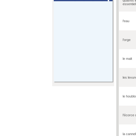
quatres 
essentie
l'eau
l'orge
le malt
les levur
le houbl
l'écorce 
la cannel