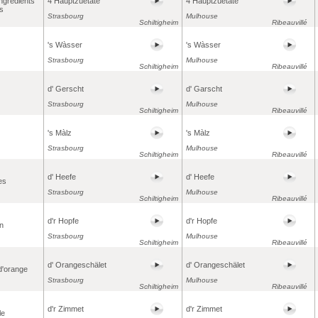
ingrédients
4 Hauptzüetàte
4 Hauptzüetàte
ls
Strasbourg
Mulhouse
Schiltigheim
Ribeauvillé
's Wàsser
's Wàsser
Strasbourg
Mulhouse
Schiltigheim
Ribeauvillé
d' Gerscht
d' Garscht
Strasbourg
Mulhouse
Schiltigheim
Ribeauvillé
's Màlz
's Màlz
Strasbourg
Mulhouse
Schiltigheim
Ribeauvillé
d' Heefe
d' Heefe
es
Strasbourg
Mulhouse
Schiltigheim
Ribeauvillé
d'r Hopfe
d'r Hopfe
on
Strasbourg
Mulhouse
Schiltigheim
Ribeauvillé
d' Orangeschälet
d' Orangeschälet
d'orange
Strasbourg
Mulhouse
Schiltigheim
Ribeauvillé
d'r Zimmet
d'r Zimmet
le