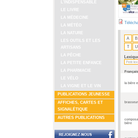
L'INDISPENSABLE
LE LIVRE
LA MÉDECINE
Télécha
LA MÉTÉO
LA NATURE
A
B
LES OUTILS ET LES
T
U
ARTISANS
LA PÊCHE
Lexiqu
LA PETITE ENFANCE
LA PHARMACIE
Françai
LE VÉLO
la bière 
LA VIGNE ET LE VIN
PUBLICATIONS JEUNESSE
brasseur
AFFICHES, CARTES ET
SIGNALÉTIQUE
AUTRES PUBLICATIONS
composan
bière