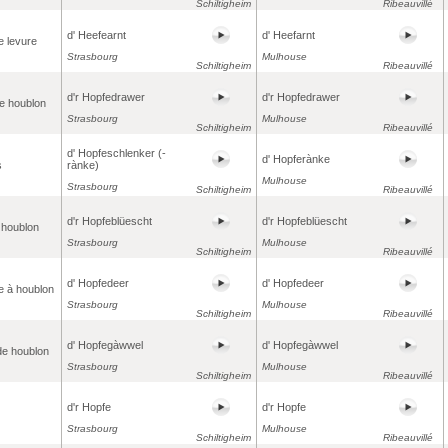
Schiltigheim
Ribeauvillé
d' Heefearnt
d' Heefarnt
e levure
Strasbourg
Mulhouse
Schiltigheim
Ribeauvillé
d'r Hopfedrawer
d'r Hopfedrawer
e houblon
Strasbourg
Mulhouse
Schiltigheim
Ribeauvillé
d' Hopfeschlenker (-
d' Hopferànke
s
rànke)
Mulhouse
Strasbourg
Schiltigheim
Ribeauvillé
d'r Hopfeblüescht
d'r Hopfeblüescht
 houblon
Strasbourg
Mulhouse
Schiltigheim
Ribeauvillé
d' Hopfedeer
d' Hopfedeer
 à houblon
Strasbourg
Mulhouse
Schiltigheim
Ribeauvillé
d' Hopfegàwwel
d' Hopfegàwwel
de houblon
Strasbourg
Mulhouse
Schiltigheim
Ribeauvillé
d'r Hopfe
d'r Hopfe
Strasbourg
Mulhouse
Schiltigheim
Ribeauvillé