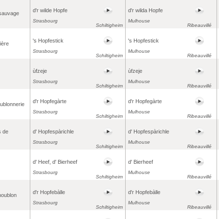
d'r wilde Hopfe
d'r wilda Hopfe
 sauvage
Strasbourg
Mulhouse
Schiltigheim
Ribeauvillé
's Hopfestick
's Hopfestick
ière
Strasbourg
Mulhouse
Schiltigheim
Ribeauvillé
ùfzeje
ùfzeje
Strasbourg
Mulhouse
Schiltigheim
Ribeauvillé
d'r Hopfegàrte
d'r Hopfegàrte
oublonnerie
Strasbourg
Mulhouse
Schiltigheim
Ribeauvillé
s de
d' Hopfespàrichle
d' Hopfespàrichle
Strasbourg
Mulhouse
Schiltigheim
Ribeauvillé
d' Heef, d' Bierheef
d' Bierheef
Strasbourg
Mulhouse
Schiltigheim
Ribeauvillé
d'r Hopfebàlle
d'r Hopfebàlle
houblon
Strasbourg
Mulhouse
Schiltigheim
Ribeauvillé