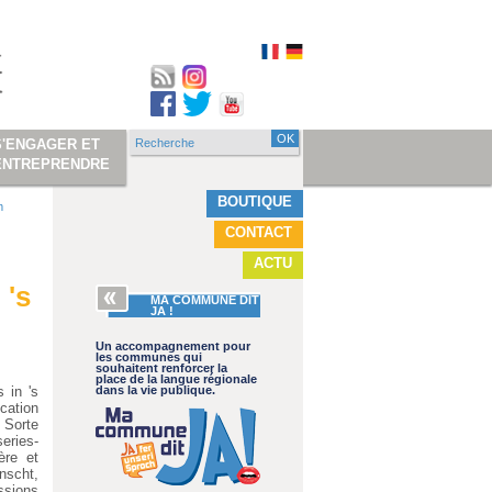
Recherche
S'ENGAGER ET
Formulaire de
ENTREPRENDRE
recherche
BOUTIQUE
m
CONTACT
ACTU
 's
MA COMMUNE DIT
JA !
Un accompagnement pour
les communes qui
souhaitent renforcer la
place de la langue régionale
 in 's
dans la vie publique.
ication
 Sorte
eries-
ère et
nscht,
essions