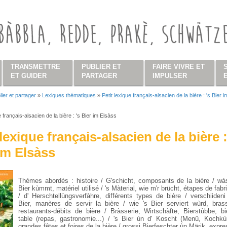
TRANSMETTRE
PUBLIER ET
FAIRE VIVRE ET
ET GUIDER
PARTAGER
IMPULSER
lier et partager
»
Lexiques thématiques
»
Petit lexique français-alsacien de la bière : 's Bier i
s ici
e français-alsacien de la bière : 's Bier im Elsàss
 lexique français-alsacien de la bière :
im Elsàss
Thèmes abordés : histoire / G'schicht, composants de la bière / wàs
Bier kùmmt, matériel utilisé / 's Màterial, wie m'r brücht, étapes de fabr
/ d' Herschtellùngsverfàhre, différents types de bière / verschiideni
Bier, manères de servir la bière / wie 's Bier serviert wùrd, brass
restaurants-débits de bière / Bràsserie, Wirtschàfte, Bierstùbbe, bi
table (repas, gastronomie...) / 's Bier ùn d' Koscht (Menü, Kochkù
grandes fêtes et foires de la bière / grossi Bierfeschter ùn Märik, expr