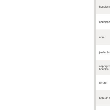
houblon
houblonn
aérer
jardin, h
asperge
houblon
levure
balle de 