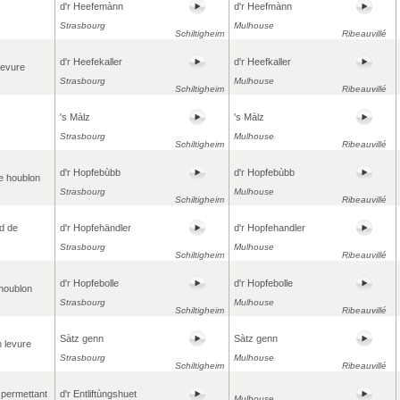
d'r Heefemànn
d'r Heefmànn
Strasbourg
Mulhouse
Schiltigheim
Ribeauvillé
d'r Heefekaller
d'r Heefkaller
levure
Strasbourg
Mulhouse
Schiltigheim
Ribeauvillé
's Màlz
's Màlz
Strasbourg
Mulhouse
Schiltigheim
Ribeauvillé
d'r Hopfebùbb
d'r Hopfebùbb
e houblon
Strasbourg
Mulhouse
Schiltigheim
Ribeauvillé
d de
d'r Hopfehändler
d'r Hopfehandler
Strasbourg
Mulhouse
Schiltigheim
Ribeauvillé
d'r Hopfebolle
d'r Hopfebolle
houblon
Strasbourg
Mulhouse
Schiltigheim
Ribeauvillé
Sàtz genn
Sàtz genn
n levure
Strasbourg
Mulhouse
Schiltigheim
Ribeauvillé
 permettant
d'r Entliftùngshuet
Mulhouse