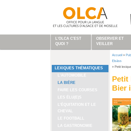
Aller au contenu principal
L'OLCA C'EST
OBSERVER ET
QUOI ?
VEILLER
Accueil
»
Pub
Vous ête
Elsàss
»
Petit lexiqu
LEXIQUES THÉMATIQUES
L'AUTOMOBILE
Petit
LA BIÈRE
Bier 
FAIRE LES COURSES
LES ÉLU(E)S
L’ÉQUITATION ET LE
CHEVAL
LE FOOTBALL
LA GASTRONOMIE