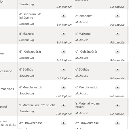
tion
Strasbourg
Schiltigheim
Ribeauvillé
d' Isschränk, d'
d' Iskäschte
Iskäschte
Mulhouse
Strasbourg
Schiltigheim
Ribeauvillé
d' Màlzerej
d' Màlzerej
Strasbourg
Mulhouse
Schiltigheim
Ribeauvillé
d'r Kiehlàppàràt
d'r Kiehlàppàràt
seur
Strasbourg
Mulhouse
Schiltigheim
Ribeauvillé
d' Südhüs
d' Südhüs
 brassage
Strasbourg
Mulhouse
Schiltigheim
Ribeauvillé
d' Màschinestùb
d' Màschinestùb
s machines
Strasbourg
Mulhouse
Schiltigheim
Ribeauvillé
's Màterial, wo m'r
's Màterial, wie m'r brücht
tilisé
brücht
Strasbourg
Mulhouse
Schiltigheim
Ribeauvillé
êches
d'r Drawerkessel
d'r Drawerkessel
 issus de la