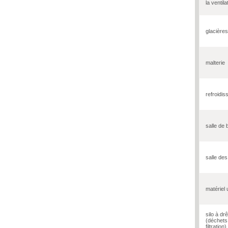
la ventila
glacières
malterie
refroidis
salle de
salle de
matériel u
silo à dr
(déchets
filtration)