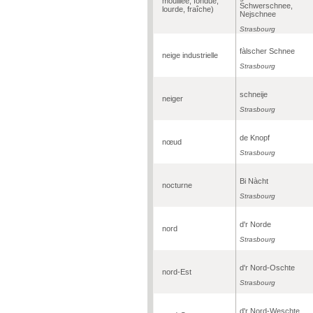
mouillée, fondue,
Schwerschnee,
lourde, fraîche)
Nejschnee
Strasbourg
fàlscher Schnee
neige industrielle
Strasbourg
schneije
neiger
Strasbourg
de Knopf
nœud
Strasbourg
Bi Nàcht
nocturne
Strasbourg
d'r Norde
nord
Strasbourg
d'r Nord-Oschte
nord-Est
Strasbourg
d'r Nord-Weschte