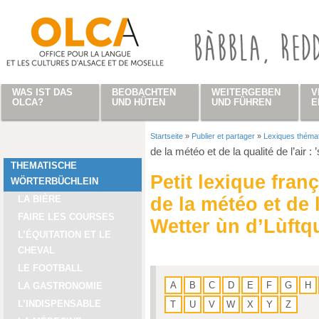
Direkt zum Inhalt
WAS IST DAS
BEOBACHTEN
WEITERGEBEN
V
OLCA?
UND HÜTEN
UND FÜHREN
E
Startseite
»
Publier et partager
»
Lexiques théma
Sie sind hier
de la météo et de la qualité de l’air : 
THEMATISCHE
Petit lexique fran
WÖRTERBÜCHLEIN
LA BIÈRE
de la météo et de la
FAIRE LES COURSES
Wetter ùn d’Lùftqu
L’ÉQUITATION ET LE
CHEVAL
LE FOOTBALL
A
B
C
D
E
F
G
H
LA GASTRONOMIE
L’INDISPENSABLE
T
U
V
W
X
Y
Z