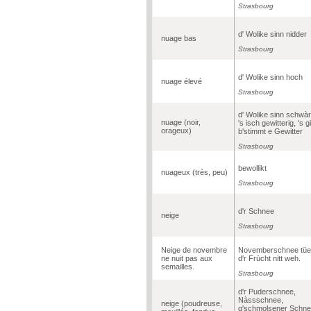
Strasbourg
d' Wolike sinn nidder
nuage bas
Strasbourg
d' Wolike sinn hoch
nuage élevé
Strasbourg
d' Wolike sinn schwàr
nuage (noir,
's isch gewitterig, 's g
orageux)
b'stimmt e Gewitter
Strasbourg
bewollikt
nuageux (très, peu)
Strasbourg
d'r Schnee
neige
Strasbourg
Neige de novembre
Novemberschnee tüe
ne nuit pas aux
d'r Frùcht nitt weh.
semailles.
Strasbourg
d'r Puderschnee,
Nàssschnee,
neige (poudreuse,
g'schmolsener Schne