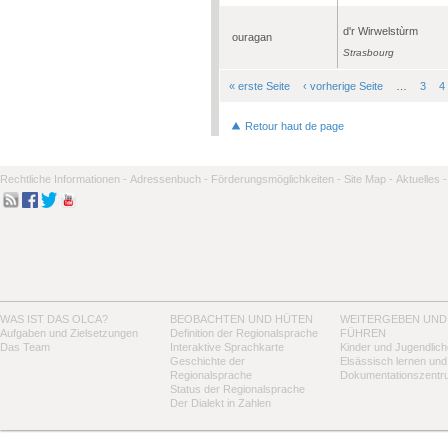
d'r Wirwelstùrm
ouragan
Strasbourg
« erste Seite
‹ vorherige Seite
…
3
4
Seiten
Retour haut de page
Rechtliche Informationen -
Adressenbuch -
Förderungsmöglichkeiten -
Site Map -
Aktuelles -
WAS IST DAS OLCA?
BEOBACHTEN UND HÜTEN
WEITERGEBEN UND
Aufgaben und Zielsetzungen
Definition der Regionalsprache
FÜHREN
Das Team
Interaktive Sprachkarte
Kinder und Jugendlich
Geschichte der
Elsässisch lernen und
Regionalsprache
Dokumentationszentr
Status der Regionalsprache
Der Dialekt in Zahlen