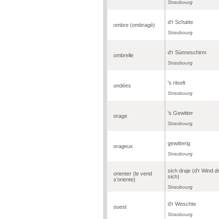
Strasbourg
d'r Schatte
ombre (ombragé)
Strasbourg
d'r Sùnneschirm
ombrelle
Strasbourg
's riiselt
ondées
Strasbourg
's Gewitter
orage
Strasbourg
gewitterig
orageux
Strasbourg
sich draje (d'r Wind dr
orienter (le vend
sich)
s’oriente)
Strasbourg
d'r Weschte
ouest
Strasbourg