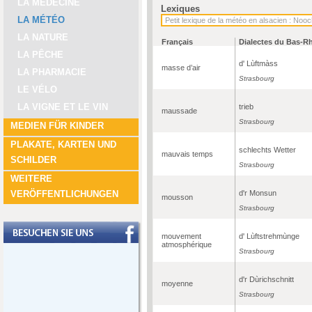
LA MÉDECINE
Lexiques
LA MÉTÉO
LA NATURE
Français
Dialectes du Bas-R
LA PÊCHE
d' Lùftmàss
masse d’air
LA PHARMACIE
Strasbourg
LE VÉLO
LA VIGNE ET LE VIN
trieb
maussade
Strasbourg
MEDIEN FÜR KINDER
PLAKATE, KARTEN UND
schlechts Wetter
mauvais temps
SCHILDER
Strasbourg
WEITERE
d'r Monsun
VERÖFFENTLICHUNGEN
mousson
Strasbourg
mouvement
d' Lùftstrehmùnge
atmosphérique
Strasbourg
d'r Dùrichschnitt
moyenne
Strasbourg