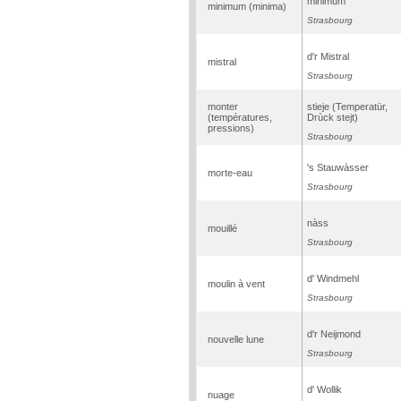
minimùm
minimum (minima)
Strasbourg
d'r Mistral
mistral
Strasbourg
monter
stieje (Temperatür,
(températures,
Drùck stejt)
pressions)
Strasbourg
's Stauwàsser
morte-eau
Strasbourg
nàss
mouillé
Strasbourg
d' Windmehl
moulin à vent
Strasbourg
d'r Neijmond
nouvelle lune
Strasbourg
d' Wollik
nuage