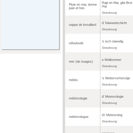
Raje im Mai, gibt Brot
Pluie en mai, donne
Hai.
pain et foin.
Strasbourg
d' Näwwelschicht
nappe de brouillard
Strasbourg
's isch näwwlig
nébulosité
Strasbourg
e Wolikemeer
mer (de nuages)
Strasbourg
's Wettervorhersàje
météo
Strasbourg
d' Meteorologie
météorologie
Strasbourg
d'r Meteorolog
météorologue
Strasbourg