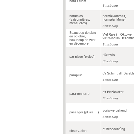
nord-Ouest
Strasbourg
normales
normàl Johrszit,
(saisonnières,
normàler Monet
mensuelles)
Strasbourg
Beaucoup de pluie
Viel Raje im Oktower,
en octobre,
viel Wind im Dezembe
beaucoup de vent
en décembre.
Strasbourg
plàtzwiis
par place (pluies)
Strasbourg
d'r Schirm, d'r Bàrebl
parapluie
Strasbourg
d'r Blitzàbleiter
para-tonnerre
Strasbourg
voriwwergehend
passager (pluies …)
Strasbourg
d' Beobàchtùng
observation