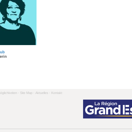
rub
erin
̈glichkeiten -
Site Map -
Aktuelles -
Kontakt