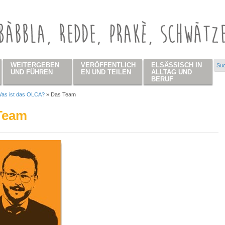
WEITERGEBEN
VERÖFFENTLICH
ELSÄSSISCH IN
Suc
Su
UND FÜHREN
EN UND TEILEN
ALLTAG UND
BERUF
as ist das OLCA?
»
Das Team
 hier
Team