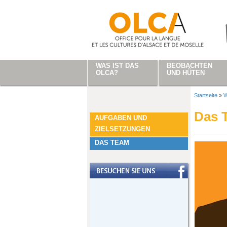
Direkt zum Inhalt
WAS IST DAS
BEOBACHTEN
OLCA?
UND HÜTEN
Startseite
»
W
Sie sind
Das 
AUFGABEN UND
ZIELSETZUNGEN
DAS TEAM