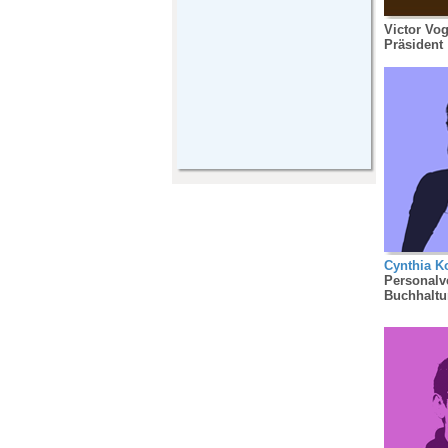
Victor Vog
Präsident
Cynt
hia K
Personalv
Buchhalt