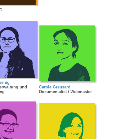
t
oenig
erwaltung und
Carole Greusard
ung
Dokumentalist / Webmaster