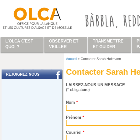
Aller au contenu principal
L'OLCA C'EST
OBSERVER ET
TRANSMETTRE
P
QUOI ?
VEILLER
ET GUIDER
P
Accueil
»
Contacter Sarah Heitmann
Vous êtes ici
Contacter Sarah H
LAISSEZ-NOUS UN MESSAGE
(* obligatoire)
Nom
*
Prénom
*
Courriel
*