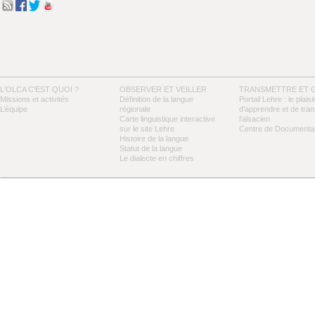
L'OLCA C'EST QUOI ?
OBSERVER ET VEILLER
TRANSMETTRE ET 
Missions et activités
Définition de la langue
Portail Lehre : le plaisi
L’équipe
régionale
d’apprendre et de tra
Carte linguistique interactive
l’alsacien
sur le site Lehre
Centre de Documentat
Histoire de la langue
Statut de la langue
Le dialecte en chiffres