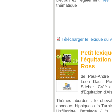
Découvrez également
les 
thématique
Télécharger le lexique du 
Petit lexiq
l'équitation 
Ross
de Paul-André B
Léon Daul, Pie
Stieber. Créé e
d'Equitation d'Al
Thèmes abordés : le cheval /
concours hippiques / ‘s Tùrnie
Üsflùgritte, l'attelage / 