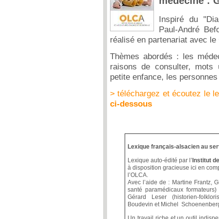
médecine : 
Inspiré du "Di
Paul-André Bef
réalisé en partenariat avec l
Thèmes abordés : les médeci
raisons de consulter, mots ut
petite enfance, les personnes
> téléchargez et écoutez le l
ci-dessous
Lexique français-alsacien au serv
Lexique auto-édité par l’
Institut 
à disposition gracieuse ici en co
l’OLCA.
Avec l’aide de : Martine Frantz,
santé paramédicaux formateurs) 
Gérard Leser (historien-folklori
Boudevin et Michel Schoenenberg
Un travail riche et un outil indis