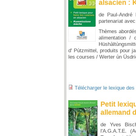
alsacien :
de Paul-André 
partenariat ave
Thèmes abordés
alimentation /
Hüshàltùngsmitte
d' Pùtzmittel, produits pour ja
les courses / Werter ùn Üsdr
Télécharger le lexique des
Petit lexiq
allemand de
de Yves Bisch
l'A.G.A.T.E. 