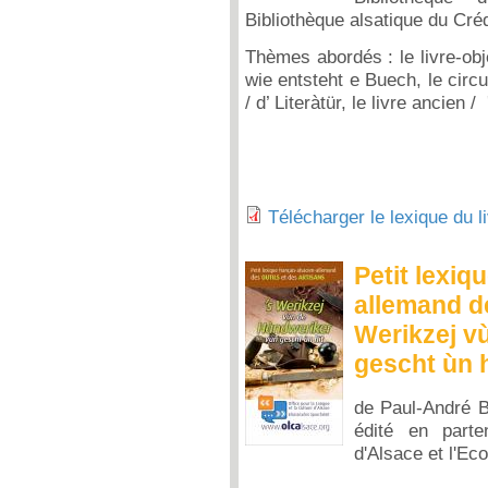
Bibliothèque alsatique du Créd
Thèmes abordés : le livre-obje
wie entsteht e Buech, le circui
/ d’ Literàtür, le livre ancien
Télécharger le lexique du l
Petit lexiq
allemand de
Werikzej v
gescht ùn h
de Paul-André B
édité en part
d'Alsace et l'Ec