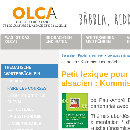
Direkt zum Inhalt
WAS IST DAS
BEOBACHTEN
WEITERGEBEN
V
OLCA?
UND HÜTEN
UND FÜHREN
E
Startseite
»
Publier et partager
»
Lexiques théma
Sie sind hier
alsacien : Kommissione màche
THEMATISCHE
Petit lexique pour
WÖRTERBÜCHLEIN
LA BIÈRE
alsacien : Kommi
FAIRE LES COURSES
L’ÉQUITATION ET LE
de Paul-André B
CHEVAL
partenariat ave
LE FOOTBALL
Thèmes abordés 
LA GASTRONOMIE
alimentation / 
L’INDISPENSABLE
Hüshàltùngsmittel