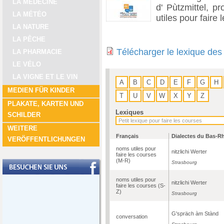
LA MÉDECINE
d' Pùtzmittel, pr
LA MÉTÉO
utiles pour faire
LA NATURE
LA PÊCHE
Télécharger le lexique des
LA PHARMACIE
LE VÉLO
LA VIGNE ET LE VIN
A
B
C
D
E
F
G
H
MEDIEN FÜR KINDER
T
U
V
W
X
Y
Z
PLAKATE, KARTEN UND
Lexiques
SCHILDER
WEITERE
Français
Dialectes du Bas-R
VERÖFFENTLICHUNGEN
noms utiles pour
nitzlichi Werter
faire les courses
(M-R)
Strasbourg
noms utiles pour
nitzlichi Werter
faire les courses (S-
Z)
Strasbourg
G'spräch àm Stànd
conversation