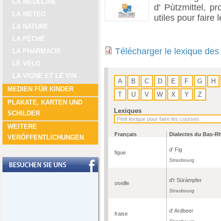
LA MÉDECINE
d' Pùtzmittel, pr
LA MÉTÉO
utiles pour faire
LA NATURE
LA PÊCHE
Télécharger le lexique des
LA PHARMACIE
LE VÉLO
LA VIGNE ET LE VIN
A
B
C
D
E
F
G
H
MEDIEN FÜR KINDER
T
U
V
W
X
Y
Z
PLAKATE, KARTEN UND
Lexiques
SCHILDER
WEITERE
Français
Dialectes du Bas-R
VERÖFFENTLICHUNGEN
d' Fig
figue
Strasbourg
d'r Süràmpfer
oseille
Strasbourg
d' Ardbeer
fraise