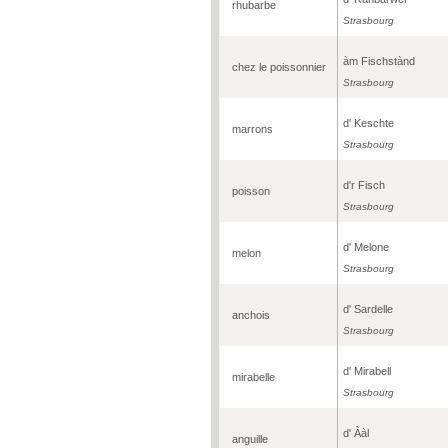
rhubarbe
Strasbourg
àm Fischstànd
chez le poissonnier
Strasbourg
d' Keschte
marrons
Strasbourg
d'r Fisch
poisson
Strasbourg
d' Melone
melon
Strasbourg
d' Sardelle
anchois
Strasbourg
d' Mirabell
mirabelle
Strasbourg
d' Ààl
anguille