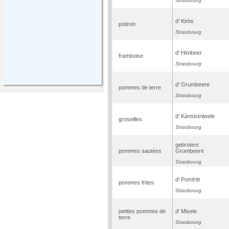
Strasbourg
d' Kirbs
potiron
Strasbourg
d' Himbeer
framboise
Strasbourg
d' Grumbeere
pommes de terre
Strasbourg
d' Kànsistriiwele
groseilles
Strasbourg
gebroteni
pommes sautées
Grumbeere
Strasbourg
d' Pomfritt
pommes frites
Strasbourg
petites pommes de
d' Misele
terre
Strasbourg