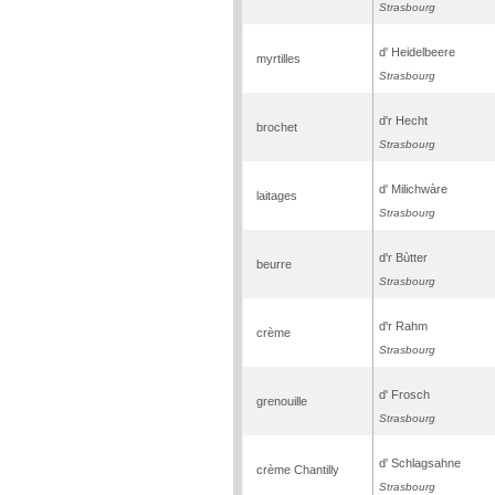
Strasbourg
d' Heidelbeere
myrtilles
Strasbourg
d'r Hecht
brochet
Strasbourg
d' Milichwàre
laitages
Strasbourg
d'r Bùtter
beurre
Strasbourg
d'r Rahm
crème
Strasbourg
d' Frosch
grenouille
Strasbourg
d' Schlagsahne
crème Chantilly
Strasbourg