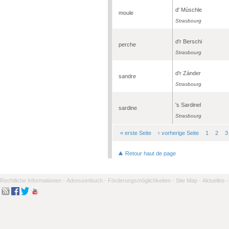
d' Mùschle
moule
Strasbourg
d'r Berschi
perche
Strasbourg
d'r Zànder
sandre
Strasbourg
's Sardinel
sardine
Strasbourg
« erste Seite
‹ vorherige Seite
1
2
3
Seiten
Retour haut de page
Rechtliche Informationen -
Adressenbuch -
Förderungsmöglichkeiten -
Site Map -
Aktuelles -