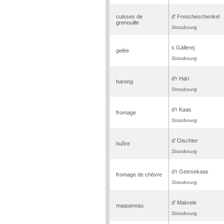
cuisses de
d' Frescheschenkel
grenouille
Strasbourg
s Gàllerej
gelée
Strasbourg
d'r Häri
hareng
Strasbourg
d'r Kaas
fromage
Strasbourg
d' Oischter
huître
Strasbourg
d'r Geissekaas
fromage de chèvre
Strasbourg
d' Makrele
maquereau
Strasbourg