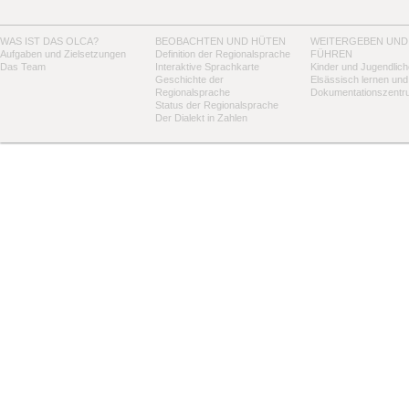
WAS IST DAS OLCA?
BEOBACHTEN UND HÜTEN
WEITERGEBEN UND
Aufgaben und Zielsetzungen
Definition der Regionalsprache
FÜHREN
Das Team
Interaktive Sprachkarte
Kinder und Jugendlich
Geschichte der
Elsässisch lernen und
Regionalsprache
Dokumentationszentr
Status der Regionalsprache
Der Dialekt in Zahlen