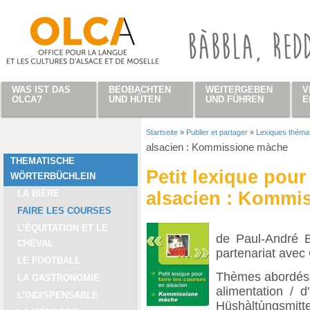
Direkt zum Inhalt
WAS IST DAS
BEOBACHTEN
WEITERGEBEN
V
OLCA?
UND HÜTEN
UND FÜHREN
E
Startseite
»
Publier et partager
»
Lexiques théma
Sie sind hier
alsacien : Kommissione màche
THEMATISCHE
Petit lexique pour
WÖRTERBÜCHLEIN
LA BIÈRE
alsacien : Kommi
FAIRE LES COURSES
L’ÉQUITATION ET LE
de Paul-André B
CHEVAL
partenariat ave
LE FOOTBALL
Thèmes abordés 
LA GASTRONOMIE
alimentation / 
L’INDISPENSABLE
Hüshàltùngsmittel