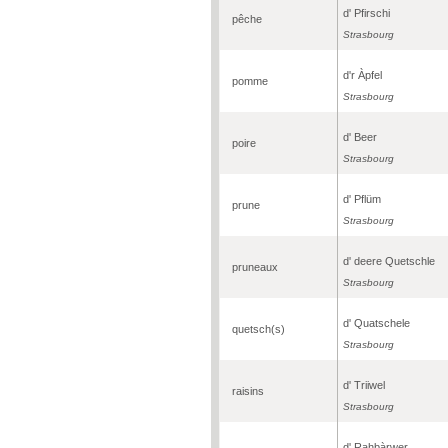
d' Pfirschi
pêche
Strasbourg
d'r Àpfel
pomme
Strasbourg
d' Beer
poire
Strasbourg
d' Pflüm
prune
Strasbourg
d' deere Quetschle
pruneaux
Strasbourg
d' Quatschele
quetsch(s)
Strasbourg
d' Triiwel
raisins
Strasbourg
d' Rahbàrwer