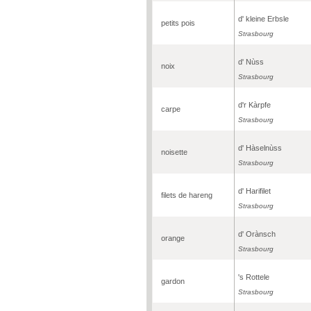
d' kleine Erbsle
petits pois
Strasbourg
d' Nùss
noix
Strasbourg
d'r Kàrpfe
carpe
Strasbourg
d' Hàselnùss
noisette
Strasbourg
d' Harifilet
filets de hareng
Strasbourg
d' Orànsch
orange
Strasbourg
's Rottele
gardon
Strasbourg