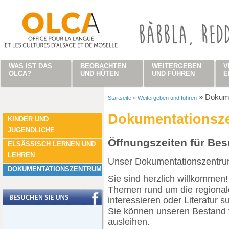
Direkt zum Inhalt
WAS IST DAS
BEOBACHTEN
WEITERGEBEN
V
OLCA?
UND HÜTEN
UND FÜHREN
E
»
Dokume
Startseite
»
Weitergeben und führen
Sie sind hier
Dokumentationsz
KINDER UND
JUGENDLICHE
Öffnungszeiten für Be
ELSÄSSISCH LERNEN UND
LEHREN
Unser Dokumentationszentrum 
DOKUMENTATIONSZENTRUM
Sie sind herzlich willkommen!
Themen rund um die regional
interessieren oder Literatur s
Sie können unseren Bestand 
ausleihen.