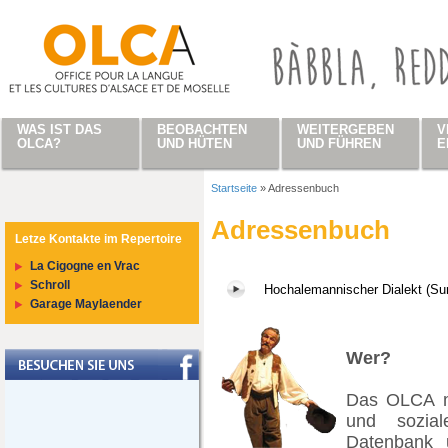
Direkt zum Inhalt
WAS IST DAS
BEOBACHTEN
WEITERGEBEN
V
OLCA?
UND HÜTEN
UND FÜHREN
E
Startseite
»
Adressenbuch
Sie sind hier
Adressenbuch
Letze Kontakte im Repertoire
La Cigogne en Vrac
Schroll
Hochalemannischer Dialekt (Su
Garage Maylaender
Wer?
Das OLCA mö
und sozial
Datenbank 