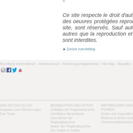
Ce site respecte le droit d'au
des oeuvres protégées repro
site, sont réservés. Sauf aut
autres que la reproduction et 
sont interdites.
Zurück zum Anfang
Rechtliche Informationen -
Adressenbuch -
Förderungsmöglichkeiten -
Site Map -
Aktuelles -
WAS IST DAS OLCA?
BEOBACHTEN UND HÜTEN
WEITERGEBEN UND
Aufgaben und Zielsetzungen
Definition der Regionalsprache
FÜHREN
Das Team
Interaktive Sprachkarte
Kinder und Jugendlich
Geschichte der
Elsässisch lernen und
Regionalsprache
Dokumentationszentr
Status der Regionalsprache
Der Dialekt in Zahlen