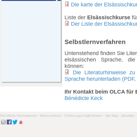
Die karte der Elsässischku
Liste der
Elsässischkurse
fü
Der Liste der Elsässischku
Selbstlernverfahren
Untenstehend finden Sie Lite
elsässischen Sprache, di
können:
Die Literaturhinweise z
Sprache herunterladen
(PDF, 
Ihr Kontakt beim OLCA für 
Bénédicte Keck
Rechtliche Informationen -
Adressenbuch -
Förderungsmöglichkeiten -
Site Map -
Aktuelles -