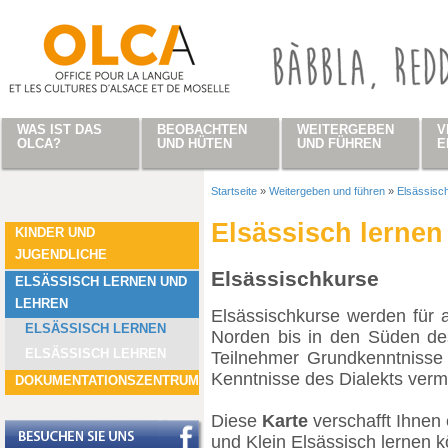
Direkt zum Inhalt
WAS IST DAS
BEOBACHTEN
WEITERGEBEN
V
OLCA?
UND HÜTEN
UND FÜHREN
E
Startseite
»
Weitergeben und führen
»
Elsässisch
Sie sind hier
Elsässisch lernen
KINDER UND
JUGENDLICHE
Elsässischkurse
ELSÄSSISCH LERNEN UND
LEHREN
Elsässischkurse werden für a
ELSÄSSISCH LERNEN
Norden bis in den Süden de
ELSÄSSISCH LEHREN
Teilnehmer Grundkenntnisse 
Kenntnisse des Dialekts vermi
DOKUMENTATIONSZENTRUM
Diese
Karte
verschafft Ihnen 
und Klein Elsässisch lernen 