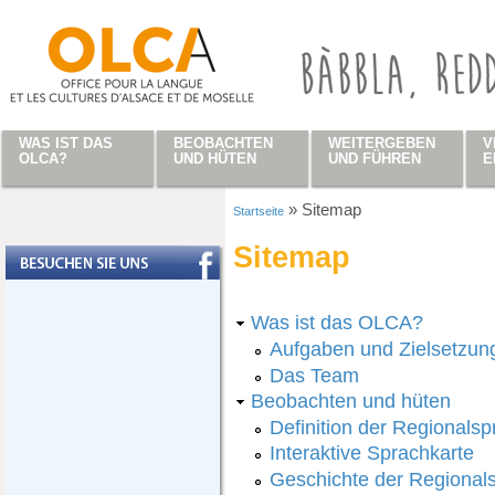
Direkt zum Inhalt
WAS IST DAS
BEOBACHTEN
WEITERGEBEN
V
OLCA?
UND HÜTEN
UND FÜHREN
E
»
Sitemap
Startseite
Sie sind hier
Sitemap
Was ist das OLCA?
Aufgaben und Zielsetzun
Das Team
Beobachten und hüten
Definition der Regionals
Interaktive Sprachkarte
Geschichte der Regional